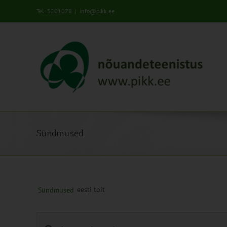
Skip
Tel: 5201078
|
info@pikk.ee
to
content
Sündmused
eesti toit
Sündmused