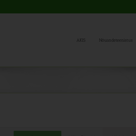
AKIS
Nõuandeteenistus
Sünd