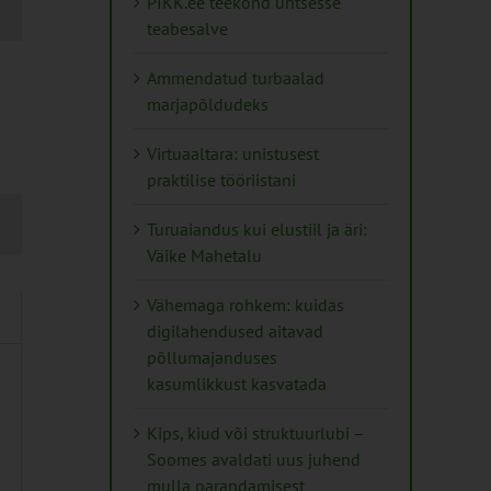
PIKK.ee teekond ühtsesse
teabesalve
tion
Ammendatud turbaalad
marjapõldudeks
Virtuaaltara: unistusest
praktilise tööriistani
Turuaiandus kui elustiil ja äri:
Väike Mahetalu
Vähemaga rohkem: kuidas
digilahendused aitavad
põllumajanduses
kasumlikkust kasvatada
Kips, kiud või struktuurlubi –
Soomes avaldati uus juhend
mulla parandamisest