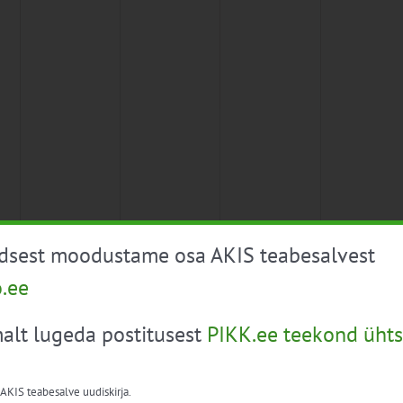
üdsest moodustame osa AKIS teabesalvest
o.ee
alt lugeda postitusest
PIKK.ee teekond ühts
 AKIS teabesalve uudiskirja.