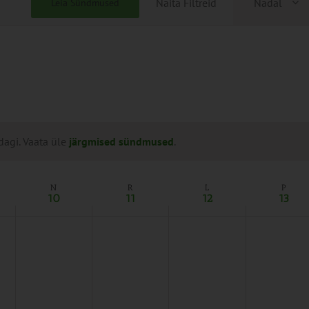
Näita Filtreid
Nädal
Leia Sündmused
Views
Naviga
dagi. Vaata üle
järgmised sündmused
.
N
R
L
P
10
11
12
13