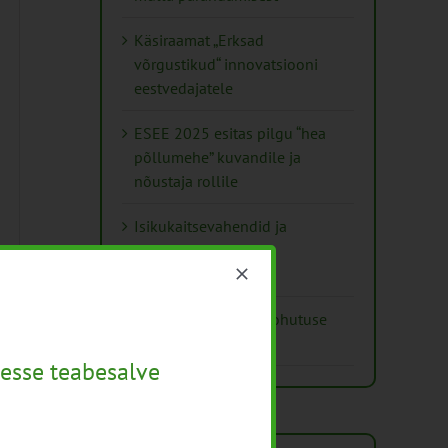
Käsiraamat „Erksad
võrgustikud“ innovatsiooni
eestvedajatele
ESEE 2025 esitas pilgu “hea
põllumehe” kuvandile ja
nõustaja rollile
Isikukaitsevahendid ja
ohutusnõuded
taimekaitsetöödel
Mida näitavad toiduohutuse
seirearuanded
esse teabesalve