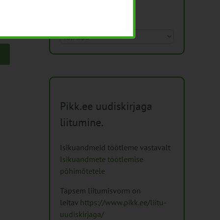
Arhiiv
Arhiiv
Pikk.ee uudiskirjaga
liitumine.
Isikuandmeid töötleme vastavalt
Isikuandmete töötlemise
põhimõtetele
Täpsem liitumisvorm on
leitav
https://www.pikk.ee/liitu-
uudiskirjaga/