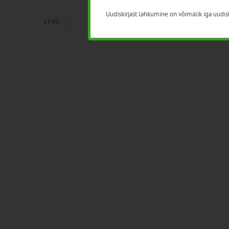
Uudiskirjast lahkumine on võimalik iga uudisk
13:00
14:00
15:00
16:00
17:00
18:00
19:00
20:00
21:00