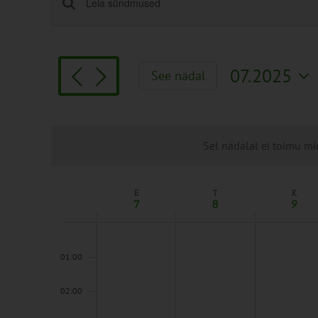
Sündmused
Enter
Keyword.
Search
Search
and
for
Views
07.2025
See nädal
Sündmused
Navigation
Vali
by
kuupäev.
Keyword.
Sel nädalal ei toimu mi
E
T
K
Week
7
8
9
of
Sündmused
00:00
01:00
02:00