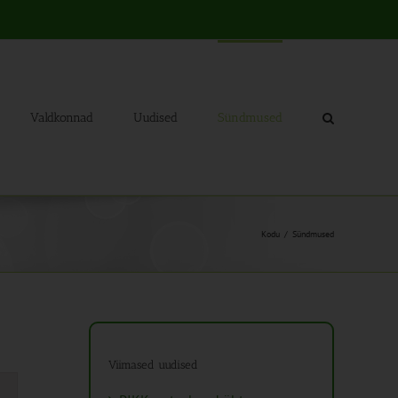
Valdkonnad
Uudised
Sündmused
Kodu
Sündmused
Viimased uudised
mus