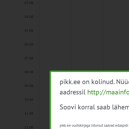
03:00
04:00
05:00
06:00
07:00
08:00
pikk.ee on kolinud. Nü
09:00
aadressil
http://maainf
10:00
Soovi korral saab lähem
11:00
pikk.ee uudiskirjaga liitunud saavad edaspidi
12:00