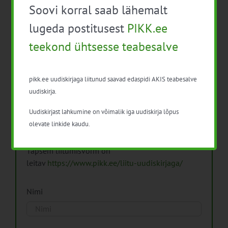
Soovi korral saab lähemalt
Arhiiv
lugeda postitusest
PIKK.ee
teekond ühtsesse teabesalve
pikk.ee uudiskirjaga liitunud saavad edaspidi AKIS teabesalve
Pikk.ee uudiskirjaga liitumine.
uudiskirja.
Uudiskirjast lahkumine on võimalik iga uudiskirja lõpus
Isikuandmeid töötleme vastavalt
Isikuandmete
olevate linkide kaudu.
töötlemise põhimõtetele
Täpsem liitumisvorm on
leitav
https://www.pikk.ee/liitu-uudiskirjaga/
Nimi