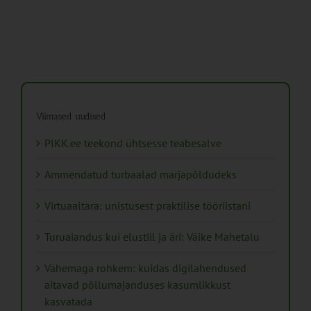
Viimased uudised
PIKK.ee teekond ühtsesse teabesalve
Ammendatud turbaalad marjapõldudeks
Virtuaaltara: unistusest praktilise tööriistani
Turuaiandus kui elustiil ja äri: Väike Mahetalu
Vähemaga rohkem: kuidas digilahendused
aitavad põllumajanduses kasumlikkust
kasvatada