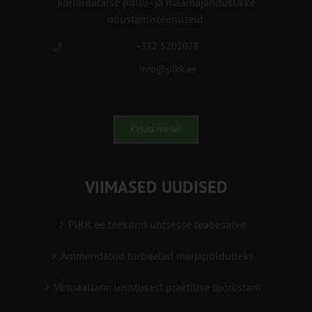
korraldatalse põllu- ja maamajanduslikke
nõustamisteenuseid.
+372 5201078
info@pikk.ee
Kirjuta meile!
VIIMASED UUDISED
PIKK.ee teekond ühtsesse teabesalve
Ammendatud turbaalad marjapõldudeks
Virtuaaltara: unistusest praktilise tööriistani