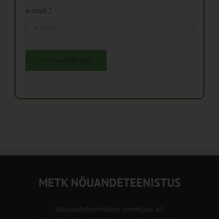
e-mail
*
Liitu uudiskirjaga
METK NÕUANDETEENISTUS
Nõuandeteenistuse nimetuse alt