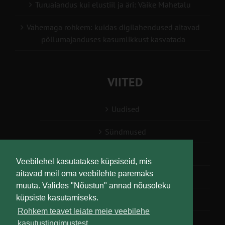
Turuaiandus kui elustiil ja äri: Väike Mahetalu
Vähemaga rohkem: kuidas digilahendused aitavad
põllumajanduses kasumlikkust kasvatada
VIITED
Uudised
Sündmused
Konsulent, nõustaja
Veebilehel kasutatakse küpsiseid, mis
aitavad meil oma veebilehte paremaks
Teabesalv
muuta. Valides "Nõustun" annad nõusoleku
küpsiste kasutamiseks.
Liitu uudiskirjaga
Rohkem teavet leiate meie veebilehe
kasutustingimustest.