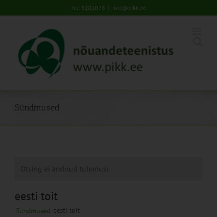
Skip
Tel: 5201078
|
info@pikk.ee
to
content
Sündmused
Otsing ei andnud tulemusi.
eesti toit
eesti toit
Sündmused