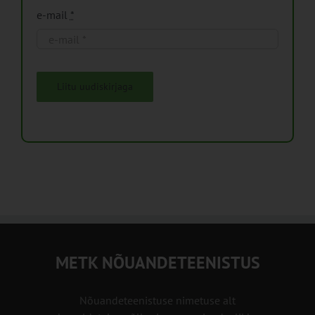
e-mail
*
Liitu uudiskirjaga
METK NÕUANDETEENISTUS
Nõuandeteenistuse nimetuse alt