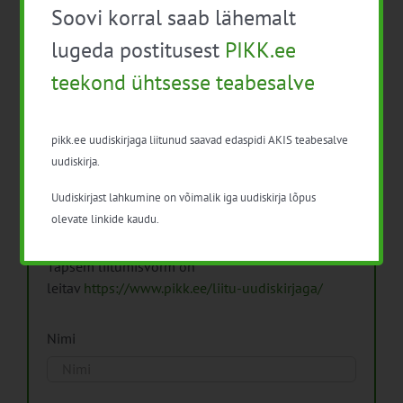
Soovi korral saab lähemalt
Arhiiv
lugeda postitusest
PIKK.ee
teekond ühtsesse teabesalve
pikk.ee uudiskirjaga liitunud saavad edaspidi AKIS teabesalve
Pikk.ee uudiskirjaga liitumine.
uudiskirja.
Uudiskirjast lahkumine on võimalik iga uudiskirja lõpus
Isikuandmeid töötleme vastavalt
Isikuandmete
olevate linkide kaudu.
töötlemise põhimõtetele
Täpsem liitumisvorm on
leitav
https://www.pikk.ee/liitu-uudiskirjaga/
Nimi