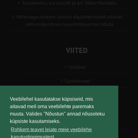
Turuaiandus kui elustiil ja äri: Väike Mahetalu
Vähemaga rohkem: kuidas digilahendused aitavad
põllumajanduses kasumlikkust kasvatada
VIITED
Uudised
Sündmused
Konsulent, nõustaja
Veebilehel kasutatakse küpsiseid, mis
aitavad meil oma veebilehte paremaks
Teabesalv
muuta. Valides "Nõustun" annad nõusoleku
küpsiste kasutamiseks.
Liitu uudiskirjaga
Rohkem teavet leiate meie veebilehe
kasutustingimustest.