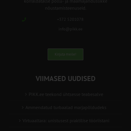
korraldatalse põllu- ja maamajanduslikke
nõustamisteenuseid.
+372 5201078
info@pikk.ee
Kirjuta meile!
VIIMASED UUDISED
PIKK.ee teekond ühtsesse teabesalve
Ammendatud turbaalad marjapõldudeks
Virtuaaltara: unistusest praktilise tööriistani