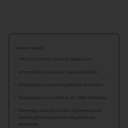
Viimased uudised
PIKK.ee teekond ühtsesse teabesalve
Ammendatud turbaalad marjapõldudeks
Virtuaaltara: unistusest praktilise tööriistani
Turuaiandus kui elustiil ja äri: Väike Mahetalu
Vähemaga rohkem: kuidas digilahendused
aitavad põllumajanduses kasumlikkust
kasvatada