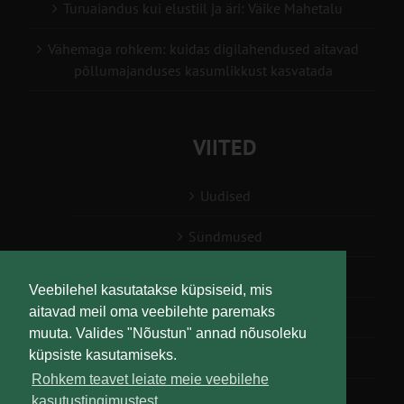
Turuaiandus kui elustiil ja äri: Väike Mahetalu
Vähemaga rohkem: kuidas digilahendused aitavad
põllumajanduses kasumlikkust kasvatada
VIITED
Uudised
Sündmused
Konsulent, nõustaja
Veebilehel kasutatakse küpsiseid, mis
aitavad meil oma veebilehte paremaks
Teabesalv
muuta. Valides "Nõustun" annad nõusoleku
küpsiste kasutamiseks.
Liitu uudiskirjaga
Rohkem teavet leiate meie veebilehe
kasutustingimustest.