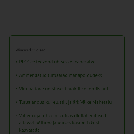
Viimased uudised
PIKK.ee teekond ühtsesse teabesalve
Ammendatud turbaalad marjapõldudeks
Virtuaaltara: unistusest praktilise tööriistani
Turuaiandus kui elustiil ja äri: Väike Mahetalu
Vähemaga rohkem: kuidas digilahendused
aitavad põllumajanduses kasumlikkust
kasvatada