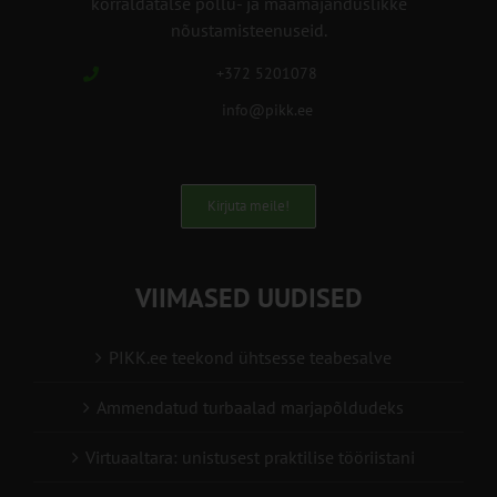
korraldatalse põllu- ja maamajanduslikke
nõustamisteenuseid.
+372 5201078
info@pikk.ee
Kirjuta meile!
VIIMASED UUDISED
PIKK.ee teekond ühtsesse teabesalve
Ammendatud turbaalad marjapõldudeks
Virtuaaltara: unistusest praktilise tööriistani