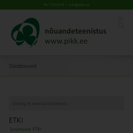
Skip
Tel: 5201078
|
info@pikk.ee
to
content
Sündmused
Otsing ei andnud tulemusi.
ETKI
ETKI
Sündmused