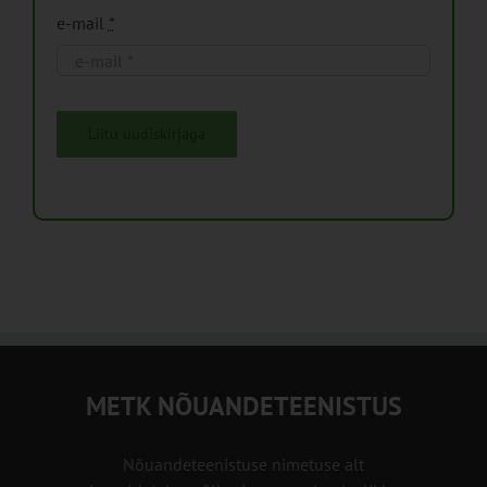
e-mail
*
Liitu uudiskirjaga
METK NÕUANDETEENISTUS
Nõuandeteenistuse nimetuse alt