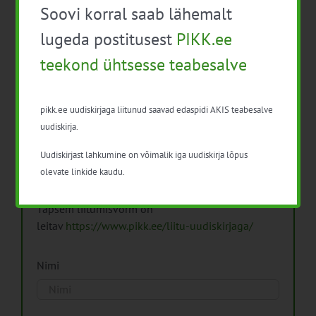
Soovi korral saab lähemalt
Arhiiv
lugeda postitusest
PIKK.ee
teekond ühtsesse teabesalve
pikk.ee uudiskirjaga liitunud saavad edaspidi AKIS teabesalve
Pikk.ee uudiskirjaga liitumine.
uudiskirja.
Uudiskirjast lahkumine on võimalik iga uudiskirja lõpus
Isikuandmeid töötleme vastavalt
Isikuandmete
olevate linkide kaudu.
töötlemise põhimõtetele
Täpsem liitumisvorm on
leitav
https://www.pikk.ee/liitu-uudiskirjaga/
Nimi