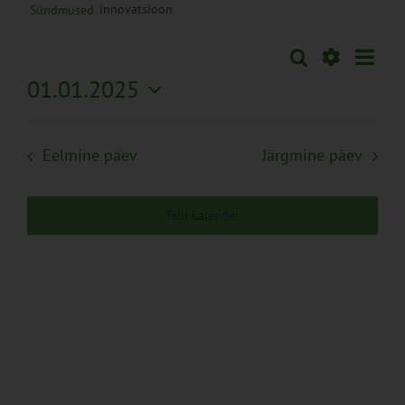
innovatsioon
Sündmused
Sünd
Otsi
Sündmused
Päev
Views
Näita
01.01.2025
Search
Naviga
Filtreid
Vali
and
kuupäev.
Views
Eelmine päev
Järgmine päev
Navigation
Telli kalender