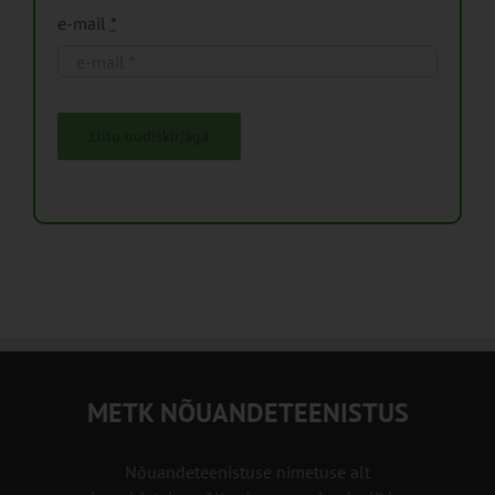
e-mail
*
Liitu uudiskirjaga
METK NÕUANDETEENISTUS
Nõuandeteenistuse nimetuse alt