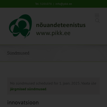
Skip
Tel: 5201078
|
info@pikk.ee
to
content
Sündmused
No sündmused scheduled for 1. jaan. 2025. Vaata üle
järgmised sündmused
.
innovatsioon