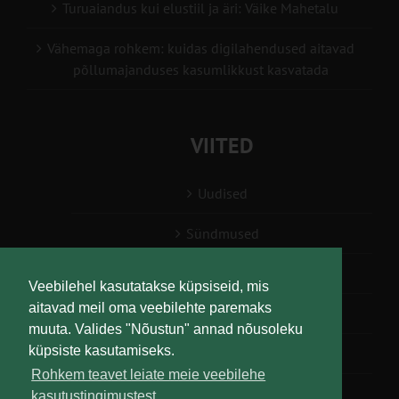
Turuaiandus kui elustiil ja äri: Väike Mahetalu
Vähemaga rohkem: kuidas digilahendused aitavad
põllumajanduses kasumlikkust kasvatada
VIITED
Uudised
Sündmused
Konsulent, nõustaja
Veebilehel kasutatakse küpsiseid, mis
aitavad meil oma veebilehte paremaks
Teabesalv
muuta. Valides "Nõustun" annad nõusoleku
küpsiste kasutamiseks.
Liitu uudiskirjaga
Rohkem teavet leiate meie veebilehe
kasutustingimustest.