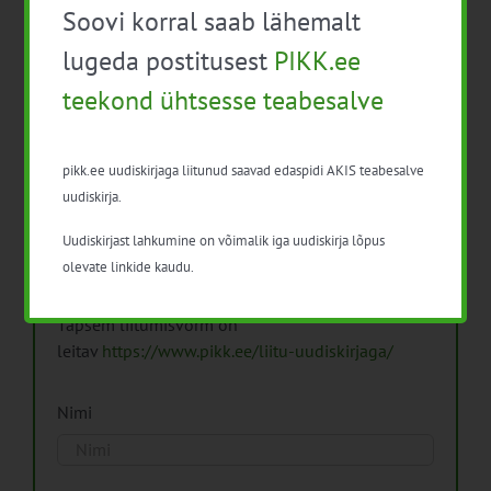
Soovi korral saab lähemalt
Arhiiv
lugeda postitusest
PIKK.ee
teekond ühtsesse teabesalve
pikk.ee uudiskirjaga liitunud saavad edaspidi AKIS teabesalve
Pikk.ee uudiskirjaga liitumine.
uudiskirja.
Uudiskirjast lahkumine on võimalik iga uudiskirja lõpus
Isikuandmeid töötleme vastavalt
Isikuandmete
olevate linkide kaudu.
töötlemise põhimõtetele
Täpsem liitumisvorm on
leitav
https://www.pikk.ee/liitu-uudiskirjaga/
Nimi