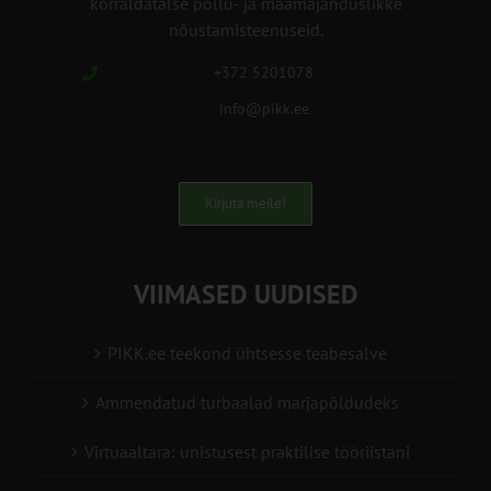
korraldatalse põllu- ja maamajanduslikke
nõustamisteenuseid.
+372 5201078
info@pikk.ee
Kirjuta meile!
VIIMASED UUDISED
PIKK.ee teekond ühtsesse teabesalve
Ammendatud turbaalad marjapõldudeks
Virtuaaltara: unistusest praktilise tööriistani