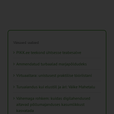
Viimased uudised
PIKK.ee teekond ühtsesse teabesalve
Ammendatud turbaalad marjapõldudeks
Virtuaaltara: unistusest praktilise tööriistani
Turuaiandus kui elustiil ja äri: Väike Mahetalu
Vähemaga rohkem: kuidas digilahendused
aitavad põllumajanduses kasumlikkust
kasvatada