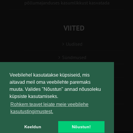
põllumajanduses kasumlikkust kasvatada
VIITED
Uudised
Sündmused
Konsulent, nõustaja
Veebilehel kasutatakse küpsiseid, mis
aitavad meil oma veebilehte paremaks
Teabesalv
muuta. Valides "Nõustun" annad nõusoleku
küpsiste kasutamiseks.
Liitu uudiskirjaga
Rohkem teavet leiate meie veebilehe
kasutustingimustest.
Keeldun
Nõustun!