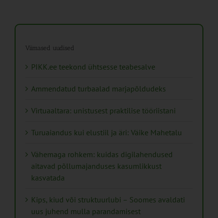
Viimased uudised
PIKK.ee teekond ühtsesse teabesalve
Ammendatud turbaalad marjapõldudeks
Virtuaaltara: unistusest praktilise tööriistani
Turuaiandus kui elustiil ja äri: Väike Mahetalu
Vähemaga rohkem: kuidas digilahendused
aitavad põllumajanduses kasumlikkust
kasvatada
Kips, kiud või struktuurlubi – Soomes avaldati
uus juhend mulla parandamisest