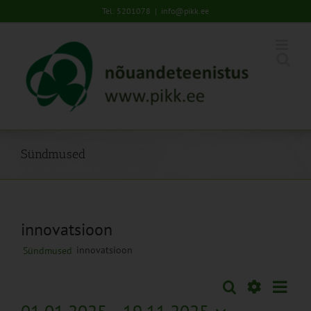
Skip
Tel: 5201078
|
info@pikk.ee
to
content
Sündmused
innovatsioon
innovatsioon
Sündmused
Sünd
Otsi
Sündmused
Lühiva
Views
Näita