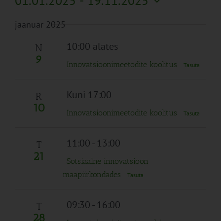
01.01.2025
 - 
19.11.2025
Search
Naviga
Filtreid
Vali
and
jaanuar 2025
kuupäev.
Views
Navigation
10:00 alates
N
9
Innovatsioonimeetodite koolitus
Tasuta
Kuni 17:00
R
10
Innovatsioonimeetodite koolitus
Tasuta
11:00
-
13:00
T
21
Sotsiaalne innovatsioon
maapiirkondades
Tasuta
09:30
-
16:00
T
28