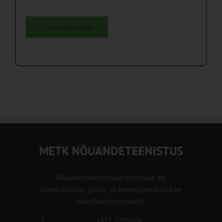
Liitu uudiskirjaga
METK NÕUANDETEENISTUS
Nõuandeteenistuse nimetuse alt
korraldatalse põllu- ja maamajanduslikke
nõustamisteenuseid.
+372 5201078