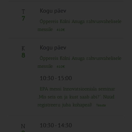
Kogu päev
T
7
Õppereis Kölni Anuga rahvusvahelisele
messile
410€
Kogu päev
K
8
Õppereis Kölni Anuga rahvusvahelisele
messile
410€
10:30
-
15:00
EPA messi Innovatsiooniala seminar
„Mis seis on ja kust saab abi?“. Nüüd
registreeru juba kohapeal!
Tasuta
10:30
-
14:30
N