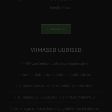
info@pikk.ee
Kirjuta meile!
VIIMASED UUDISED
PIKK.ee teekond ühtsesse teabesalve
Ammendatud turbaalad marjapõldudeks
Virtuaaltara: unistusest praktilise tööriistani
Turuaiandus kui elustiil ja äri: Väike Mahetalu
Vähemaga rohkem: kuidas digilahendused aitavad