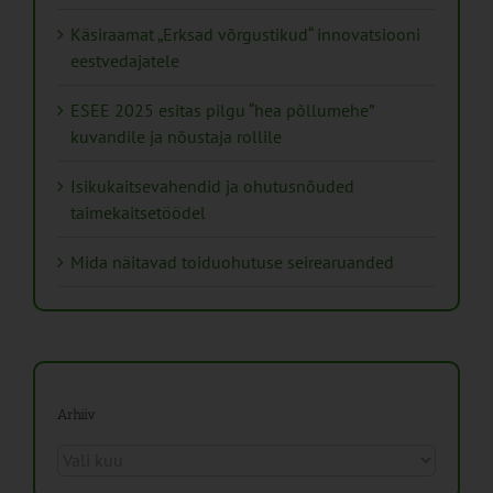
Käsiraamat „Erksad võrgustikud“ innovatsiooni
eestvedajatele
ESEE 2025 esitas pilgu “hea põllumehe”
kuvandile ja nõustaja rollile
Isikukaitsevahendid ja ohutusnõuded
taimekaitsetöödel
Mida näitavad toiduohutuse seirearuanded
Arhiiv
Arhiiv