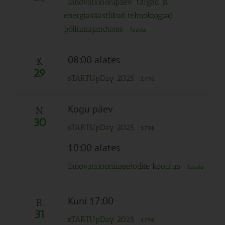
Innovatsioonipäev: targad ja
energiasäästlikud tehnoloogiad
põllumajanduses
Tasuta
08:00 alates
K
29
sTARTUpDay 2025
179€
Kogu päev
N
30
sTARTUpDay 2025
179€
10:00 alates
Innovatsioonimeetodite koolitus
Tasuta
Kuni 17:00
R
31
sTARTUpDay 2025
179€