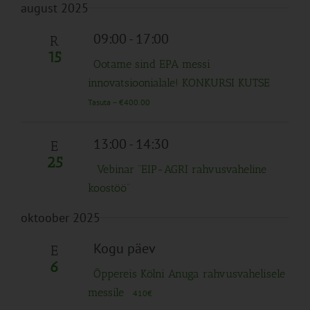
august 2025
09:00
-
17:00
R
15
Ootame sind EPA messi
innovatsioonialale! KONKURSI KUTSE
Tasuta – €400.00
13:00
-
14:30
E
25
Vebinar “EIP-AGRI rahvusvaheline
koostöö”
oktoober 2025
Kogu päev
E
6
Õppereis Kölni Anuga rahvusvahelisele
messile
410€