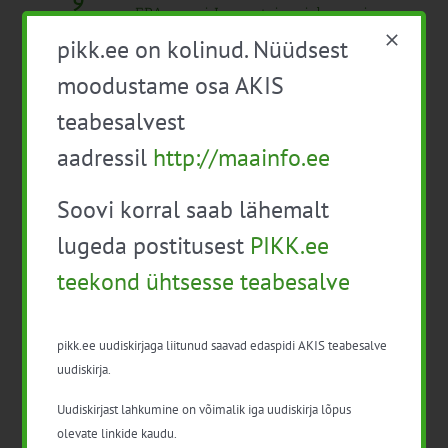
9
EPA messi Innovatsiooniala seminar
“Tehisaruga kiireks!”.
pikk.ee on kolinud. Nüüdsest
Tasuta
moodustame osa AKIS
10:30
-
15:00
T
teabesalvest
14
AI ehk tehisaru arenguprogramm
aadressil
http://maainfo.ee
põllumajandustootjale
Tasuta
Soovi korral saab lähemalt
10:00
-
16:00
R
lugeda postitusest
PIKK.ee
17
Ringmajandus ja innovatsioon
teekond ühtsesse teabesalve
10:00
-
17:00
K
pikk.ee uudiskirjaga liitunud saavad edaspidi AKIS teabesalve
22
Innovatsioonipäev: “Me peame rääkima
uudiskirja.
villast”
Tasuta
Uudiskirjast lahkumine on võimalik iga uudiskirja lõpus
november 2025
olevate linkide kaudu.