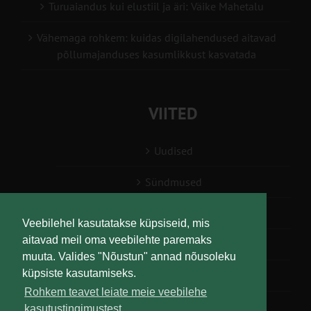
Turuaiandus kui elustiil ja äri: Väike Mahetalu
Vähemaga rohkem: kuidas digilahendused aitavad
põllumajanduses kasumlikkust kasvatada
VIITED
Uudised
Sündmused
Konsulent, nõustaja
Veebilehel kasutatakse küpsiseid, mis
aitavad meil oma veebilehte paremaks
Teabesalv
muuta. Valides "Nõustun" annad nõusoleku
küpsiste kasutamiseks.
Liitu uudiskirjaga
Rohkem teavet leiate meie veebilehe
kasutustingimustest.