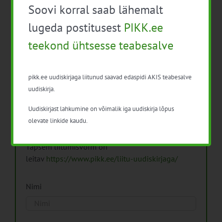
Soovi korral saab lähemalt
Arhiiv
lugeda postitusest
PIKK.ee
teekond ühtsesse teabesalve
pikk.ee uudiskirjaga liitunud saavad edaspidi AKIS teabesalve
Pikk.ee uudiskirjaga liitumine.
uudiskirja.
Uudiskirjast lahkumine on võimalik iga uudiskirja lõpus
Isikuandmeid töötleme vastavalt
Isikuandmete
olevate linkide kaudu.
töötlemise põhimõtetele
Täpsem liitumisvorm on
leitav
https://www.pikk.ee/liitu-uudiskirjaga/
Nimi