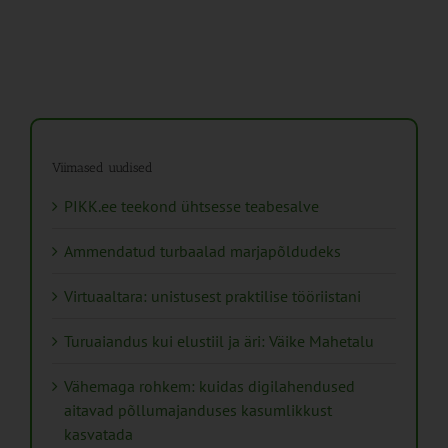
Viimased uudised
PIKK.ee teekond ühtsesse teabesalve
Ammendatud turbaalad marjapõldudeks
Virtuaaltara: unistusest praktilise tööriistani
Turuaiandus kui elustiil ja äri: Väike Mahetalu
Vähemaga rohkem: kuidas digilahendused
aitavad põllumajanduses kasumlikkust
kasvatada