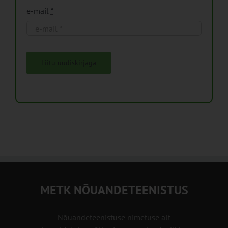
e-mail
*
Liitu uudiskirjaga
METK NÕUANDETEENISTUS
Nõuandeteenistuse nimetuse alt