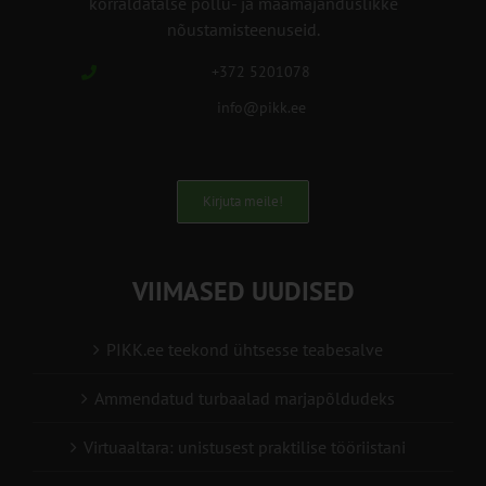
korraldatalse põllu- ja maamajanduslikke
nõustamisteenuseid.
+372 5201078
info@pikk.ee
Kirjuta meile!
VIIMASED UUDISED
PIKK.ee teekond ühtsesse teabesalve
Ammendatud turbaalad marjapõldudeks
Virtuaaltara: unistusest praktilise tööriistani