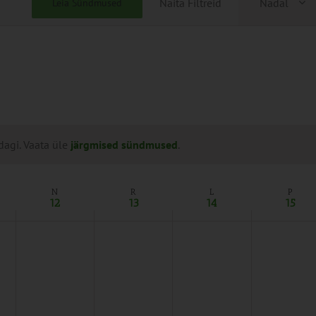
Näita Filtreid
Nädal
Leia Sündmused
Views
Naviga
dagi. Vaata üle
järgmised sündmused
.
N
R
L
P
12
13
14
15