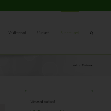
Valdkonnad
Uudised
Sündmused
Kodu
Sündmused
Viimased uudised
mus