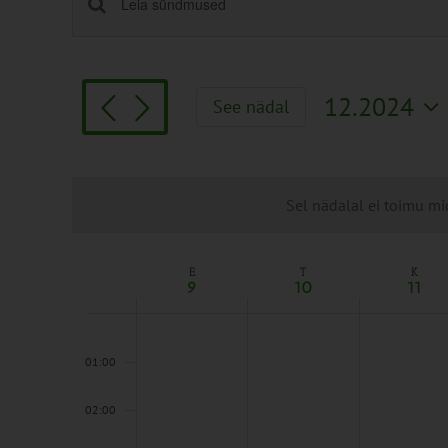
Sündmused
Enter
Keyword.
Search
Search
and
for
Views
12.2024
See nädal
Sündmused
Navigation
Vali
by
kuupäev.
Keyword.
Sel nädalal ei toimu mi
E
T
K
Week
9
10
11
of
Sündmused
00:00
01:00
02:00