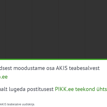
üdsest moodustame osa AKIS teabesalvest
o.ee
alt lugeda postitusest
PIKK.ee teekond ühts
 AKIS teabesalve uudiskirja.