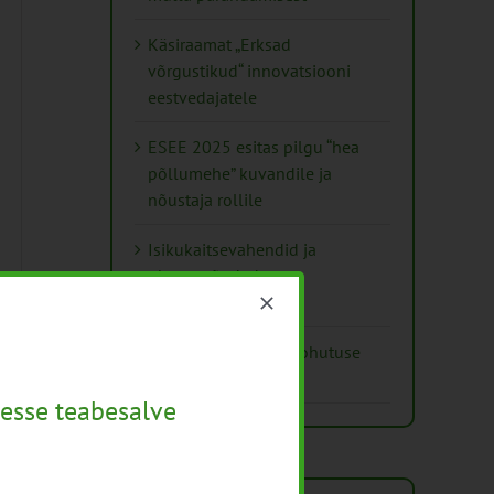
Käsiraamat „Erksad
võrgustikud“ innovatsiooni
eestvedajatele
ESEE 2025 esitas pilgu “hea
põllumehe” kuvandile ja
nõustaja rollile
Isikukaitsevahendid ja
ohutusnõuded
taimekaitsetöödel
Mida näitavad toiduohutuse
seirearuanded
esse teabesalve