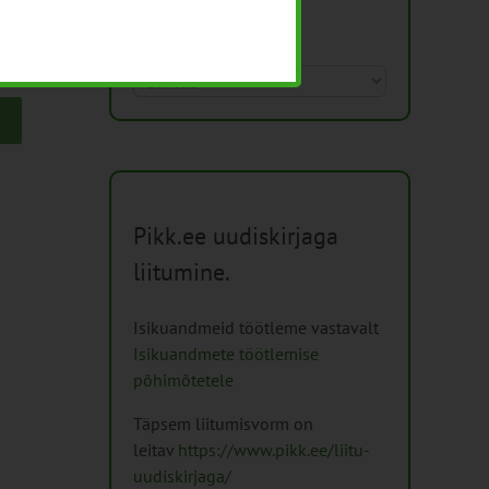
Arhiiv
Arhiiv
Pikk.ee uudiskirjaga
liitumine.
Isikuandmeid töötleme vastavalt
Isikuandmete töötlemise
põhimõtetele
Täpsem liitumisvorm on
leitav
https://www.pikk.ee/liitu-
uudiskirjaga/