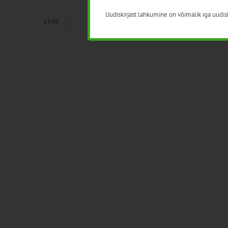
Uudiskirjast lahkumine on võimalik iga uudisk
13:00
14:00
15:00
16:00
17:00
18:00
19:00
20:00
21:00