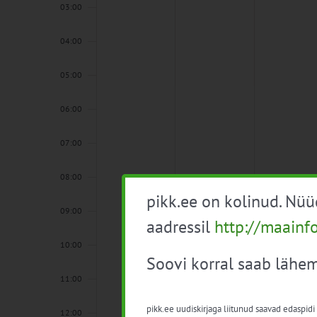
03:00
04:00
05:00
06:00
07:00
08:00
pikk.ee on kolinud. Nü
09:00
aadressil
http://maainf
10:00
Soovi korral saab lähem
11:00
pikk.ee uudiskirjaga liitunud saavad edaspidi
12:00