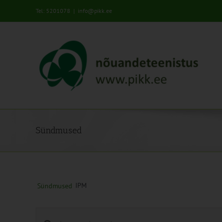
Skip
Tel: 5201078
|
info@pikk.ee
to
content
Sündmused
IPM
Sündmused