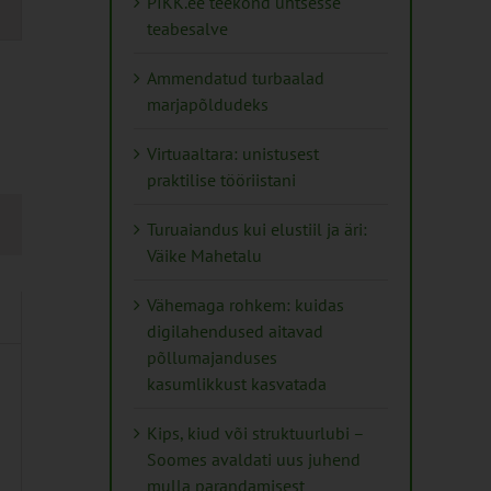
PIKK.ee teekond ühtsesse
teabesalve
tion
Ammendatud turbaalad
marjapõldudeks
Virtuaaltara: unistusest
praktilise tööriistani
Turuaiandus kui elustiil ja äri:
Väike Mahetalu
Vähemaga rohkem: kuidas
digilahendused aitavad
põllumajanduses
kasumlikkust kasvatada
Kips, kiud või struktuurlubi –
Soomes avaldati uus juhend
mulla parandamisest