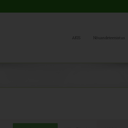
AKIS
Nõuandeteenistus
Sünd