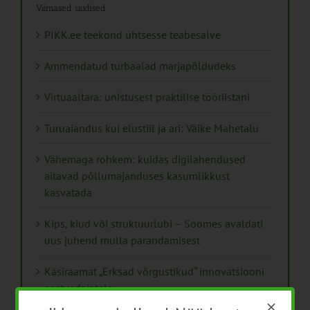
Viimased uudised
PIKK.ee teekond ühtsesse teabesalve
Ammendatud turbaalad marjapõldudeks
Virtuaaltara: unistusest praktilise tööriistani
Turuaiandus kui elustiil ja äri: Väike Mahetalu
Vähemaga rohkem: kuidas digilahendused
aitavad põllumajanduses kasumlikkust
kasvatada
Kips, kiud või struktuurlubi – Soomes avaldati
uus juhend mulla parandamisest
Käsiraamat „Erksad võrgustikud“ innovatsiooni
eestvedajatele