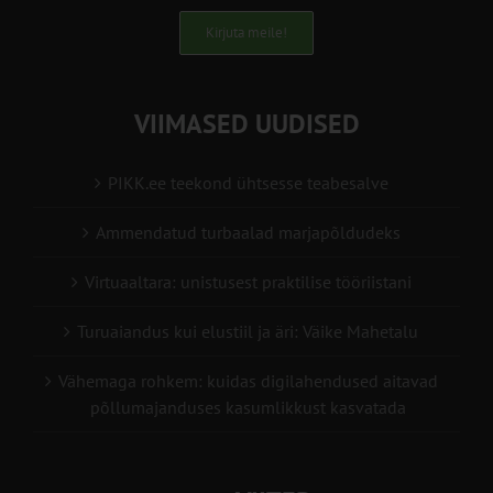
Kirjuta meile!
VIIMASED UUDISED
PIKK.ee teekond ühtsesse teabesalve
Ammendatud turbaalad marjapõldudeks
Virtuaaltara: unistusest praktilise tööriistani
Turuaiandus kui elustiil ja äri: Väike Mahetalu
Vähemaga rohkem: kuidas digilahendused aitavad
põllumajanduses kasumlikkust kasvatada