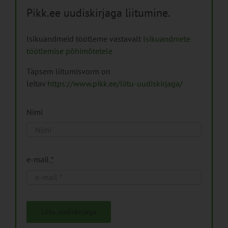
Pikk.ee uudiskirjaga liitumine.
Isikuandmeid töötleme vastavalt
Isikuandmete
töötlemise põhimõtetele
Täpsem liitumisvorm on
leitav
https://www.pikk.ee/liitu-uudiskirjaga/
Nimi
e-mail
*
Liitu uudiskirjaga