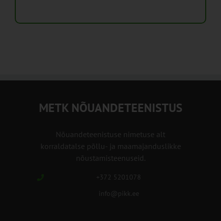
METK NÕUANDETEENISTUS
Nõuandeteenistuse nimetuse alt
korraldatalse põllu- ja maamajanduslikke
nõustamisteenuseid.
+372 5201078
info@pikk.ee