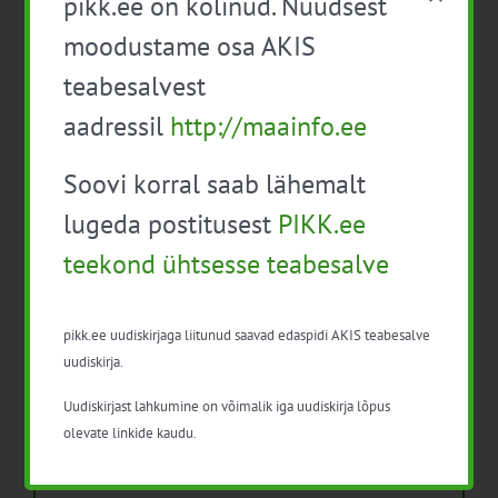
pikk.ee on kolinud. Nüüdsest
ESEE 2025 esitas pilgu “hea põllumehe”
moodustame osa AKIS
kuvandile ja nõustaja rollile
teabesalvest
Isikukaitsevahendid ja ohutusnõuded
taimekaitsetöödel
aadressil
http://maainfo.ee
Mida näitavad toiduohutuse seirearuanded
Soovi korral saab lähemalt
lugeda postitusest
PIKK.ee
teekond ühtsesse teabesalve
Arhiiv
pikk.ee uudiskirjaga liitunud saavad edaspidi AKIS teabesalve
uudiskirja.
Arhiiv
Uudiskirjast lahkumine on võimalik iga uudiskirja lõpus
olevate linkide kaudu.