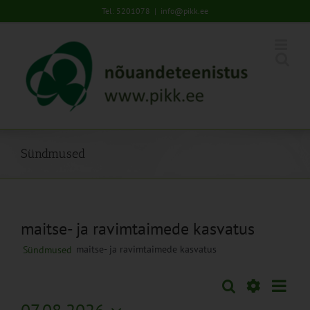
Skip
Tel: 5201078
|
info@pikk.ee
to
content
Sündmused
maitse- ja ravimtaimede kasvatus
maitse- ja ravimtaimede kasvatus
Sündmused
Sünd
Otsi
Sündmused
Kuu
Views
Näita