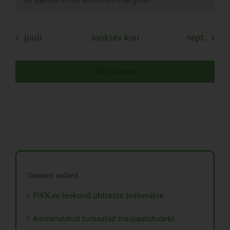
juuli
Jooksev kuu
sept.
Telli kalender
Viimased uudised
PIKK.ee teekond ühtsesse teabesalve
Ammendatud turbaalad marjapõldudeks