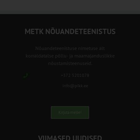
METK NÕUANDETEENISTUS
Nõuandeteenistuse nimetuse alt
korraldatalse põllu- ja maamajanduslikke
nõustamisteenuseid.
+372 5201078
info@pikk.ee
Kirjuta meile!
VIIMASED UUDISED