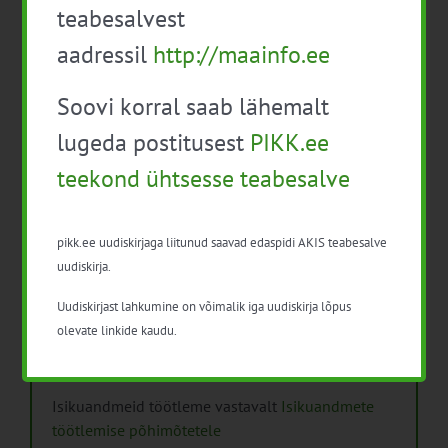
teabesalvest
Mida näitavad toiduohutuse seirearuanded
aadressil
http://maainfo.ee
Soovi korral saab lähemalt
lugeda postitusest
PIKK.ee
teekond ühtsesse teabesalve
Arhiiv
Arhiiv
pikk.ee uudiskirjaga liitunud saavad edaspidi AKIS teabesalve
uudiskirja.
Uudiskirjast lahkumine on võimalik iga uudiskirja lõpus
olevate linkide kaudu.
Pikk.ee uudiskirjaga liitumine.
Isikuandmeid töötleme vastavalt
Isikuandmete
töötlemise põhimõtetele