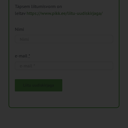
Täpsem liitumisvorm on
leitav
https://www.pikk.ee/liitu-uudiskirjaga/
Nimi
e-mail
*
Liitu uudiskirjaga