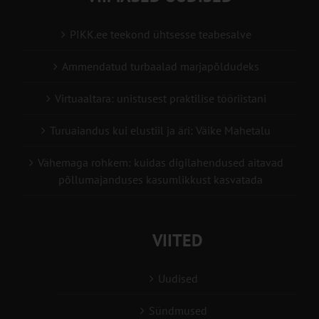
PIKK.ee teekond ühtsesse teabesalve
Ammendatud turbaalad marjapõldudeks
Virtuaaltara: unistusest praktilise tööriistani
Turuaiandus kui elustiil ja äri: Väike Mahetalu
Vähemaga rohkem: kuidas digilahendused aitavad
põllumajanduses kasumlikkust kasvatada
VIITED
Uudised
Sündmused