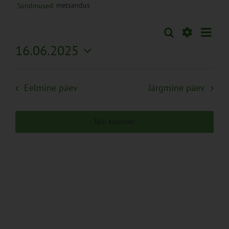
metsandus
Sündmused
Sünd
Otsi
Sündmused
Päev
Views
Näita
16.06.2025
Search
Naviga
Filtreid
Vali
and
kuupäev.
Views
Eelmine päev
Järgmine päev
Navigation
Telli kalender