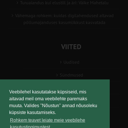
Turuaiandus kui elustiil ja äri: Väike Mahetalu
Vähemaga rohkem: kuidas digilahendused aitavad
põllumajanduses kasumlikkust kasvatada
VIITED
Uudised
Sündmused
Konsulent, nõustaja
Veebilehel kasutatakse küpsiseid, mis
aitavad meil oma veebilehte paremaks
Teabesalv
muuta. Valides "Nõustun" annad nõusoleku
küpsiste kasutamiseks.
Liitu uudiskirjaga
Rohkem teavet leiate meie veebilehe
kasutustingimustest.