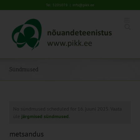
Skip
Tel: 5201078
|
info@pikk.ee
to
content
Sündmused
No sündmused scheduled for 16. juuni 2025. Vaata
üle
järgmised sündmused
.
metsandus