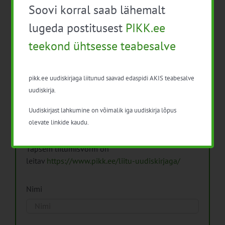
Soovi korral saab lähemalt
Arhiiv
lugeda postitusest
PIKK.ee
teekond ühtsesse teabesalve
pikk.ee uudiskirjaga liitunud saavad edaspidi AKIS teabesalve
Pikk.ee uudiskirjaga liitumine.
uudiskirja.
Uudiskirjast lahkumine on võimalik iga uudiskirja lõpus
Isikuandmeid töötleme vastavalt
Isikuandmete
olevate linkide kaudu.
töötlemise põhimõtetele
Täpsem liitumisvorm on
leitav
https://www.pikk.ee/liitu-uudiskirjaga/
Nimi