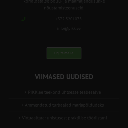
korraldatalse põllu- ja maamajanduslikke
nõustamisteenuseid.
+372 5201078
info@pikk.ee
Kirjuta meile!
VIIMASED UUDISED
PIKK.ee teekond ühtsesse teabesalve
Ammendatud turbaalad marjapõldudeks
Virtuaaltara: unistusest praktilise tööriistani