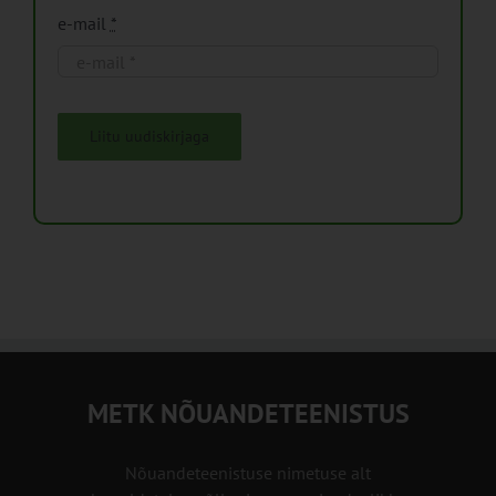
e-mail
*
Liitu uudiskirjaga
METK NÕUANDETEENISTUS
Nõuandeteenistuse nimetuse alt