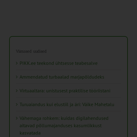
Viimased uudised
PIKK.ee teekond ühtsesse teabesalve
Ammendatud turbaalad marjapõldudeks
Virtuaaltara: unistusest praktilise tööriistani
Turuaiandus kui elustiil ja äri: Väike Mahetalu
Vähemaga rohkem: kuidas digilahendused
aitavad põllumajanduses kasumlikkust
kasvatada