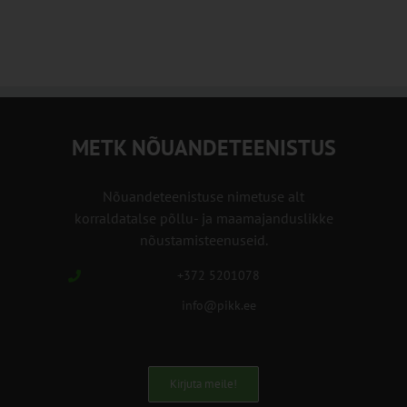
METK NÕUANDETEENISTUS
Nõuandeteenistuse nimetuse alt
korraldatalse põllu- ja maamajanduslikke
nõustamisteenuseid.
+372 5201078
info@pikk.ee
Kirjuta meile!