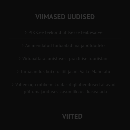
VIIMASED UUDISED
PIKK.ee teekond ühtsesse teabesalve
Ammendatud turbaalad marjapõldudeks
Virtuaaltara: unistusest praktilise tööriistani
Turuaiandus kui elustiil ja äri: Väike Mahetalu
Vähemaga rohkem: kuidas digilahendused aitavad
põllumajanduses kasumlikkust kasvatada
VIITED