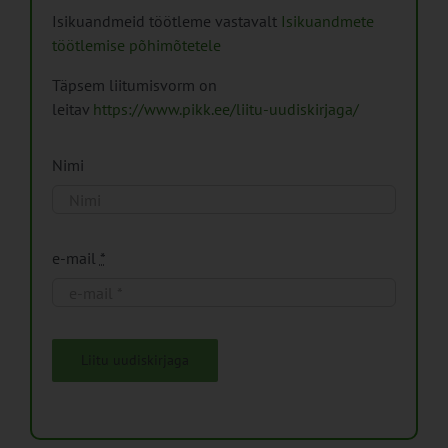
Isikuandmeid töötleme vastavalt
Isikuandmete
töötlemise põhimõtetele
Täpsem liitumisvorm on
leitav
https://www.pikk.ee/liitu-uudiskirjaga/
Nimi
e-mail
*
Liitu uudiskirjaga