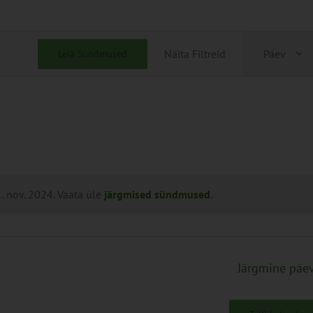
Sünd
Näita Filtreid
Päev
Leia Sündmused
View
Navig
 nov. 2024. Vaata üle
järgmised sündmused
.
Järgmine päe