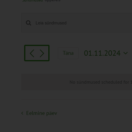
Sündmused
Sündmused
Enter
Keyword.
Search
Search
and
for
Views
01.11.2024
Täna
Sündmused
Navigation
Vali
by
kuupäev.
Keyword.
No sündmused scheduled for 1.
Eelmine päev