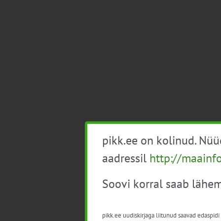
pikk.ee on kolinud. Nü
aadressil
http://maainf
Soovi korral saab lähem
pikk.ee uudiskirjaga liitunud saavad edaspidi