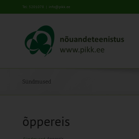
Skip
Tel: 5201078
|
info@pikk.ee
to
content
Sündmused
õppereis
õppereis