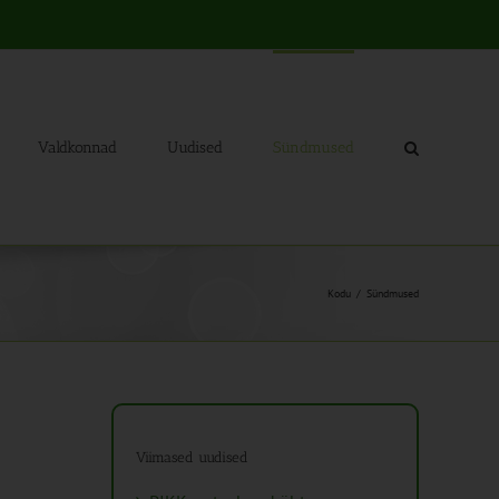
Valdkonnad
Uudised
Sündmused
Kodu
Sündmused
Viimased uudised