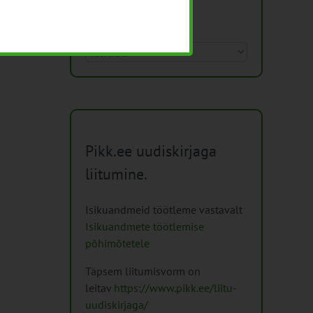
Arhiiv
Arhiiv
Pikk.ee uudiskirjaga
liitumine.
Isikuandmeid töötleme vastavalt
Isikuandmete töötlemise
põhimõtetele
Täpsem liitumisvorm on
leitav
https://www.pikk.ee/liitu-
uudiskirjaga/