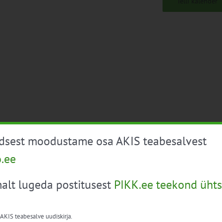
Telli kalender
üdsest moodustame osa AKIS teabesalvest
o.ee
alt lugeda postitusest
PIKK.ee teekond ühts
 AKIS teabesalve uudiskirja.