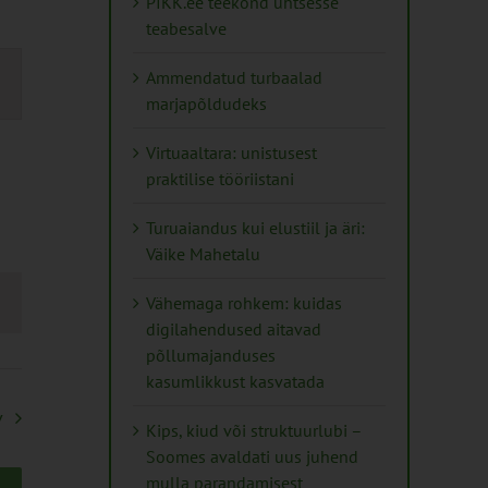
PIKK.ee teekond ühtsesse
teabesalve
mus
Ammendatud turbaalad
s
marjapõldudeks
ation
Virtuaaltara: unistusest
praktilise tööriistani
Turuaiandus kui elustiil ja äri:
Väike Mahetalu
Vähemaga rohkem: kuidas
digilahendused aitavad
põllumajanduses
kasumlikkust kasvatada
v
Kips, kiud või struktuurlubi –
Soomes avaldati uus juhend
mulla parandamisest