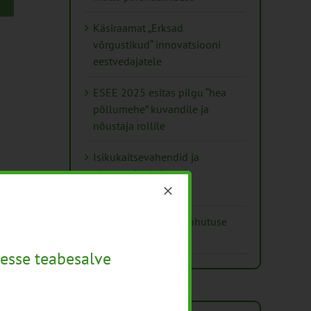
Käsiraamat „Erksad
võrgustikud“ innovatsiooni
eestvedajatele
ESEE 2025 esitas pilgu “hea
põllumehe” kuvandile ja
nõustaja rollile
Isikukaitsevahendid ja
ohutusnõuded
taimekaitsetöödel
Mida näitavad toiduohutuse
seirearuanded
esse teabesalve