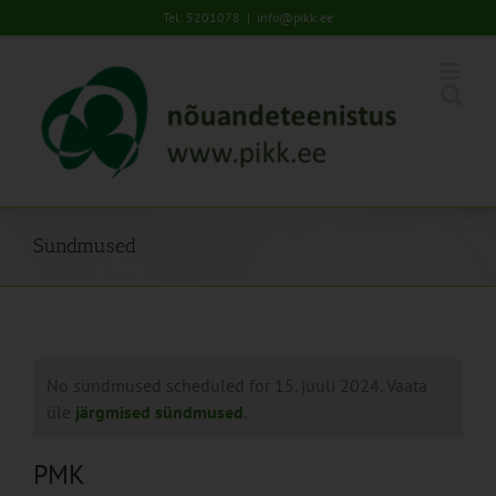
Skip
Tel: 5201078
|
info@pikk.ee
to
content
Sündmused
No sündmused scheduled for 15. juuli 2024. Vaata
üle
järgmised sündmused
.
PMK