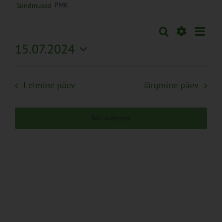
PMK
Sündmused
Sünd
Otsi
Sündmused
Päev
Views
Näita
15.07.2024
Search
Naviga
Filtreid
Vali
and
kuupäev.
Views
Eelmine päev
Järgmine päev
Navigation
Telli kalender