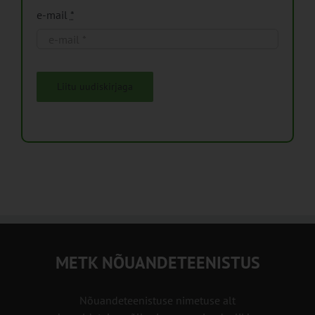
e-mail
*
Liitu uudiskirjaga
METK NÕUANDETEENISTUS
Nõuandeteenistuse nimetuse alt