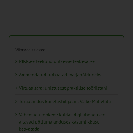
Viimased uudised
PIKK.ee teekond ühtsesse teabesalve
Ammendatud turbaalad marjapõldudeks
Virtuaaltara: unistusest praktilise tööriistani
Turuaiandus kui elustiil ja äri: Väike Mahetalu
Vähemaga rohkem: kuidas digilahendused
aitavad põllumajanduses kasumlikkust
kasvatada