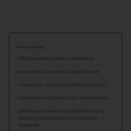
Viimased uudised
PIKK.ee teekond ühtsesse teabesalve
Ammendatud turbaalad marjapõldudeks
Virtuaaltara: unistusest praktilise tööriistani
Turuaiandus kui elustiil ja äri: Väike Mahetalu
Vähemaga rohkem: kuidas digilahendused
aitavad põllumajanduses kasumlikkust
kasvatada