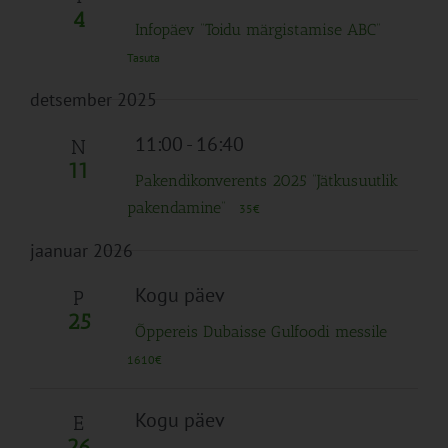
4
Infopäev “Toidu märgistamise ABC”
Tasuta
detsember 2025
11:00
-
16:40
N
11
Pakendikonverents 2025 “Jätkusuutlik
pakendamine“
35€
jaanuar 2026
Kogu päev
P
25
Õppereis Dubaisse Gulfoodi messile
1610€
Kogu päev
E
26