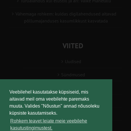
Turuaiandus kui elustiil ja äri: Väike Mahetalu
Vähemaga rohkem: kuidas digilahendused aitavad
põllumajanduses kasumlikkust kasvatada
VIITED
Uudised
Sündmused
Konsulent, nõustaja
Veebilehel kasutatakse küpsiseid, mis
aitavad meil oma veebilehte paremaks
Teabesalv
muuta. Valides "Nõustun" annad nõusoleku
küpsiste kasutamiseks.
Liitu uudiskirjaga
Rohkem teavet leiate meie veebilehe
kasutustingimustest.