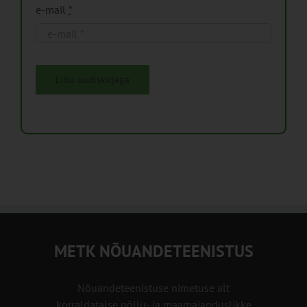
e-mail
*
Liitu uudiskirjaga
METK NÕUANDETEENISTUS
Nõuandeteenistuse nimetuse alt
korraldatalse põllu- ja maamajanduslikke