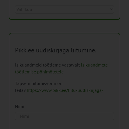
Arhiiv
Pikk.ee uudiskirjaga liitumine.
Isikuandmeid töötleme vastavalt
Isikuandmete
töötlemise põhimõtetele
Täpsem liitumisvorm on
leitav
https://www.pikk.ee/liitu-uudiskirjaga/
Nimi