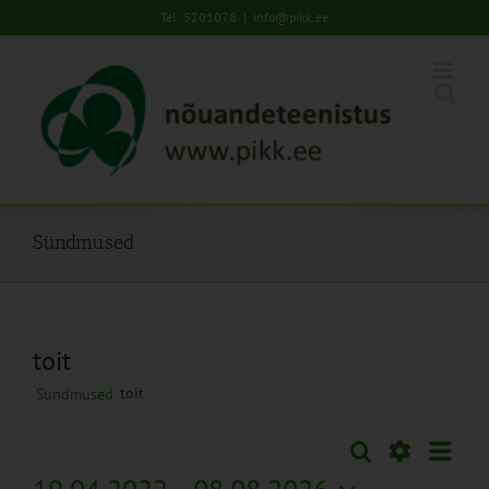
Skip
Tel: 5201078
|
info@pikk.ee
to
content
Sündmused
toit
toit
Sündmused
Sünd
Otsi
Sündmused
Lühiva
Views
Näita