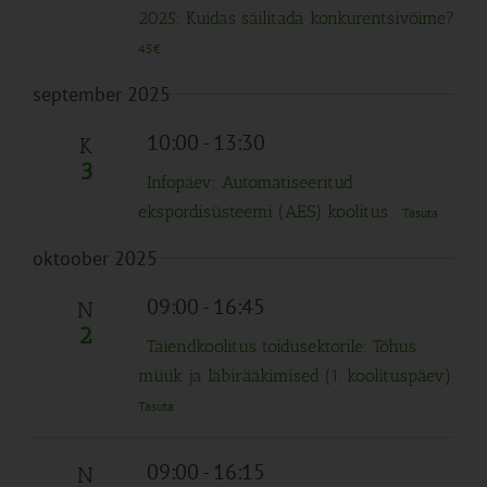
2025: Kuidas säilitada konkurentsivõime?
45€
september 2025
10:00
-
13:30
K
3
Infopäev: Automatiseeritud
ekspordisüsteemi (AES) koolitus
Tasuta
oktoober 2025
09:00
-
16:45
N
2
Täiendkoolitus toidusektorile: Tõhus
müük ja läbirääkimised (1. koolituspäev)
Tasuta
09:00
-
16:15
N