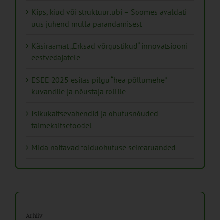
Kips, kiud või struktuurlubi – Soomes avaldati
uus juhend mulla parandamisest
Käsiraamat „Erksad võrgustikud“ innovatsiooni
eestvedajatele
ESEE 2025 esitas pilgu “hea põllumehe”
kuvandile ja nõustaja rollile
Isikukaitsevahendid ja ohutusnõuded
taimekaitsetöödel
Mida näitavad toiduohutuse seirearuanded
Arhiiv