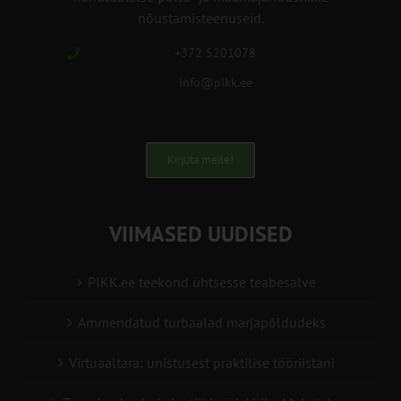
nõustamisteenuseid.
+372 5201078
info@pikk.ee
Kirjuta meile!
VIIMASED UUDISED
PIKK.ee teekond ühtsesse teabesalve
Ammendatud turbaalad marjapõldudeks
Virtuaaltara: unistusest praktilise tööriistani