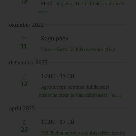
13
EPKK infopäev “Trendid toidutootmises”
Tasuta
oktoober 2022
Kogu päev
T
11
Lõuna-Eesti Toidukonverents 2022
detsember 2023
10:00
-
15:00
T
12
Agroturismi seminar lühikestest
tarneahelatest ja toiduohutusest
Tasuta
aprill 2025
10:00
-
17:00
K
23
XIX Toiduainetööstuse Aastakonverents