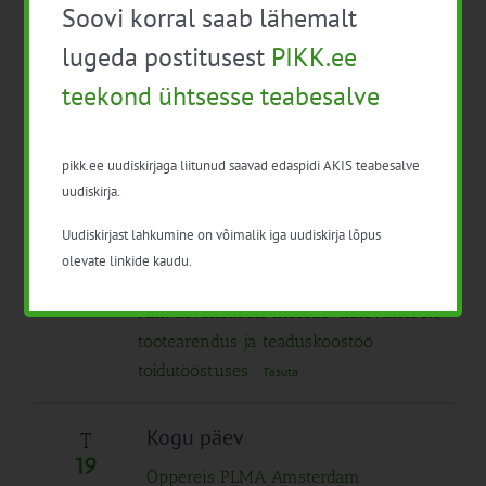
09:30
-
17:00
N
Soovi korral saab lähemalt
9
Täiendkoolitus „Müügiprotsessid”
Tasuta
lugeda postitusest
PIKK.ee
teekond ühtsesse teabesalve
10:00
-
15:00
T
21
Infopäev “Lisaained”
Tasuta
pikk.ee uudiskirjaga liitunud saavad edaspidi AKIS teabesalve
uudiskirja.
mai 2026
Uudiskirjast lahkumine on võimalik iga uudiskirja lõpus
Kogu päev
E
olevate linkide kaudu.
18
Õppereis PLMA Amsterdam
rahvusvahelisele messile “Innovatsioon,
tootearendus ja teaduskoostöö
toidutööstuses
Tasuta
Kogu päev
T
19
Õppereis PLMA Amsterdam