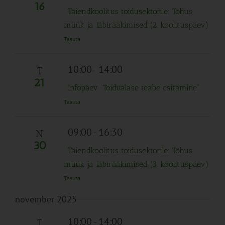
16
Täiendkoolitus toidusektorile: Tõhus
müük ja läbirääkimised (2. koolituspäev)
Tasuta
10:00
-
14:00
T
21
Infopäev “Toidualase teabe esitamine”
Tasuta
09:00
-
16:30
N
30
Täiendkoolitus toidusektorile: Tõhus
müük ja läbirääkimised (3. koolituspäev)
Tasuta
november 2025
10:00
-
14:00
T