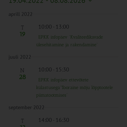
19.04.2022
 - 
08.08.2026
Search
Naviga
Filtreid
Vali
and
aprill 2022
kuupäev.
Views
Navigation
10:00
-
13:00
T
19
EPKK infopäev “Kvaliteedikavade
ülesehitamine ja rakendamine”
juuli 2022
10:00
-
15:30
N
28
EPKK infopäev ettevõtete
külastusega”Tooraine mõju lõpptootele
piimatootmises”
september 2022
14:00
-
16:30
T