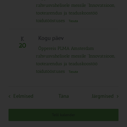
rahvusvahelisele messile “Innovatsioon,
tootearendus ja teaduskoostöö
toidutööstuses
Tasuta
Kogu päev
K
20
Õppereis PLMA Amsterdam
rahvusvahelisele messile “Innovatsioon,
tootearendus ja teaduskoostöö
toidutööstuses
Tasuta
Sündmused
Sünd
Eelmised
Täna
Järgmised
Telli kalender