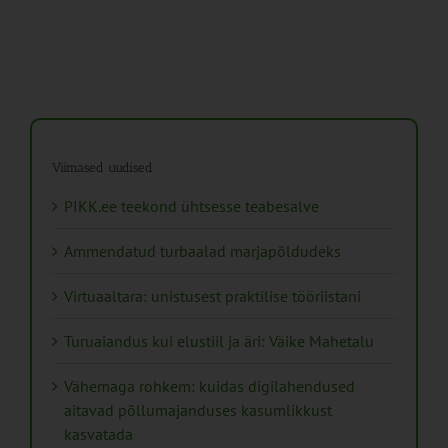
Viimased uudised
PIKK.ee teekond ühtsesse teabesalve
Ammendatud turbaalad marjapõldudeks
Virtuaaltara: unistusest praktilise tööriistani
Turuaiandus kui elustiil ja äri: Väike Mahetalu
Vähemaga rohkem: kuidas digilahendused
aitavad põllumajanduses kasumlikkust
kasvatada