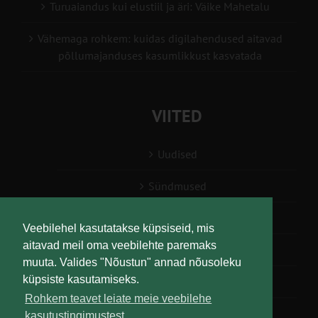
Turuaiandus kui elustiil ja äri: Väike Mahetalu
Vähemaga rohkem: kuidas digilahendused aitavad
põllumajanduses kasumlikkust kasvatada
VIITED
Uudised
Sündmused
Konsulent, nõustaja
Veebilehel kasutatakse küpsiseid, mis
aitavad meil oma veebilehte paremaks
Teabesalv
muuta. Valides "Nõustun" annad nõusoleku
küpsiste kasutamiseks.
Liitu uudiskirjaga
Rohkem teavet leiate meie veebilehe
kasutustingimustest.