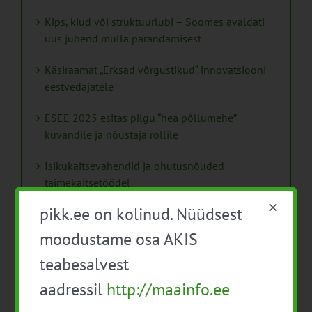
Kips, kiud või struktuurlubi – Soomes avaldati
uus juhend mulla parandamisest
Käsiraamat „Erksad võrgustikud“ innovatsiooni
eestvedajatele
ESEE 2025 esitas pilgu “hea põllumehe”
kuvandile ja nõustaja rollile
Isikukaitsevahendid ja ohutusnõuded
taimekaitsetöödel
pikk.ee on kolinud. Nüüdsest
Mida näitavad toiduohutuse seirearuanded
moodustame osa AKIS
teabesalvest
aadressil
http://maainfo.ee
Arhiiv