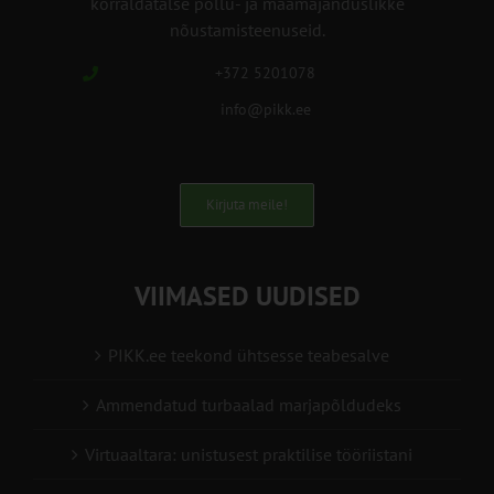
korraldatalse põllu- ja maamajanduslikke
nõustamisteenuseid.
+372 5201078
info@pikk.ee
Kirjuta meile!
VIIMASED UUDISED
PIKK.ee teekond ühtsesse teabesalve
Ammendatud turbaalad marjapõldudeks
Virtuaaltara: unistusest praktilise tööriistani