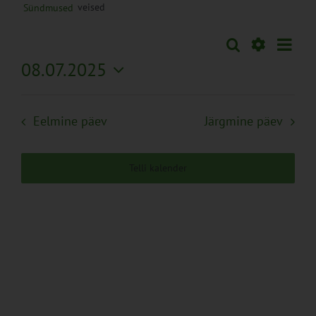
veised
Sündmused
Sünd
Otsi
Sündmused
Päev
Views
Näita
08.07.2025
Search
Naviga
Filtreid
Vali
and
kuupäev.
Views
Eelmine päev
Järgmine päev
Navigation
Telli kalender