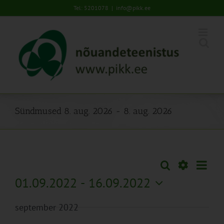
Skip
Tel: 5201078
|
info@pikk.ee
to
content
Sündmused 8. aug. 2026 - 8. aug. 2026
Sünd
Otsi
Sündmused
Lühiva
Views
Näita
01.09.2022
 - 
16.09.2022
Search
Naviga
Filtreid
Vali
and
september 2022
kuupäev.
Views