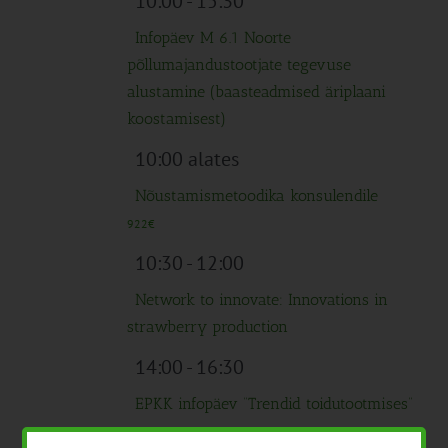
10:00
-
15:30
Infopäev M 6.1 Noorte
põllumajandustootjate tegevuse
alustamine (baasteadmised äriplaani
koostamisest)
10:00 alates
Nõustamismetoodika konsulendile
922€
10:30
-
12:00
Network to innovate: Innovations in
strawberry production
14:00
-
16:30
EPKK infopäev “Trendid toidutootmises”
Tasuta