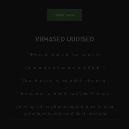
Kirjuta meile!
VIIMASED UUDISED
PIKK.ee teekond ühtsesse teabesalve
Ammendatud turbaalad marjapõldudeks
Virtuaaltara: unistusest praktilise tööriistani
Turuaiandus kui elustiil ja äri: Väike Mahetalu
Vähemaga rohkem: kuidas digilahendused aitavad
põllumajanduses kasumlikkust kasvatada