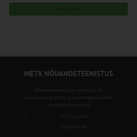
Telli kalender
METK NÕUANDETEENISTUS
Nõuandeteenistuse nimetuse alt
korraldatalse põllu- ja maamajanduslikke
nõustamisteenuseid.
+372 5201078
info@pikk.ee