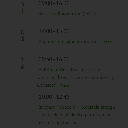
Navigation
09:00
-
16:30
N
1
Koolitus “Karjatervis” (260 AT)
14:00
-
15:00
E
5
EAgronomi digitaimekasvatus
Tasuta
09:30
-
16:00
T
6
EPKK infopäev „Kvaliteetse liha
tootmine alates lihaveiste söötmisest ja
aretusest“
Tasuta
10:00
-
12:45
Infopäev “Meede 8 – Metsaala arengu
ja metsade elujõulisuse parandamise
investeeringutoetus”