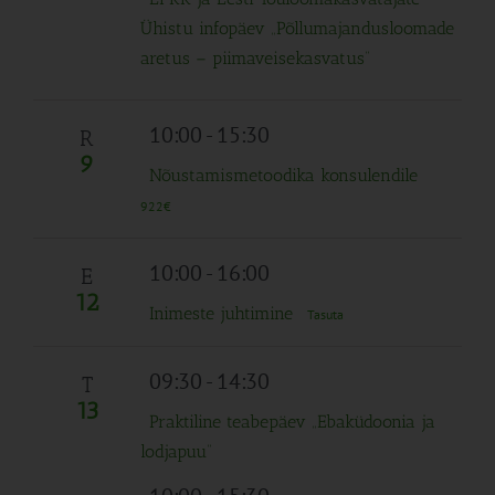
Ühistu infopäev „Põllumajandusloomade
aretus – piimaveisekasvatus“
10:00
-
15:30
R
9
Nõustamismetoodika konsulendile
922€
10:00
-
16:00
E
12
Inimeste juhtimine
Tasuta
09:30
-
14:30
T
13
Praktiline teabepäev „Ebaküdoonia ja
lodjapuu“