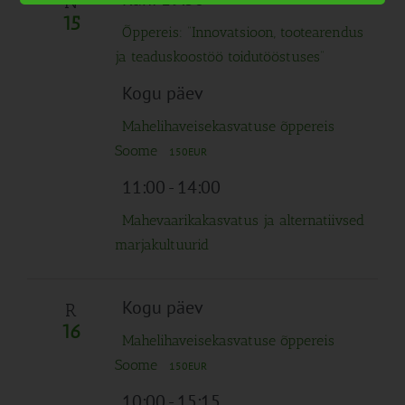
N
15
Õppereis: “Innovatsioon, tootearendus
ja teaduskoostöö toidutööstuses”
Kogu päev
Mahelihaveisekasvatuse õppereis
Soome
150EUR
11:00
-
14:00
Mahevaarikakasvatus ja alternatiivsed
marjakultuurid
Kogu päev
R
16
Mahelihaveisekasvatuse õppereis
Soome
150EUR
10:00
-
15:15