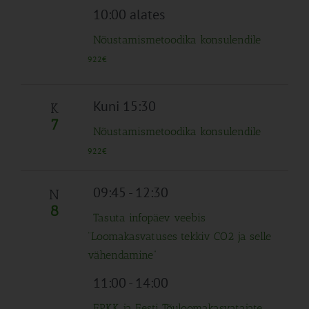
10:00 alates
Nõustamismetoodika konsulendile
922€
Kuni 15:30
K
7
Nõustamismetoodika konsulendile
922€
09:45
-
12:30
N
8
Tasuta infopäev veebis
“Loomakasvatuses tekkiv CO2 ja selle
vähendamine”
11:00
-
14:00
EPKK ja Eesti Tõuloomakasvatajate