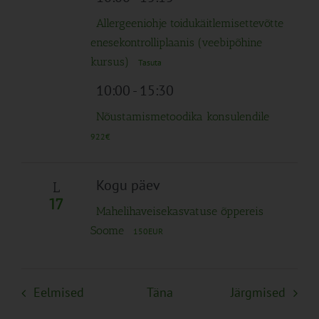
Allergeeniohje toidukäitlemisettevõtte
enesekontrolliplaanis (veebipõhine
kursus)
Tasuta
10:00
-
15:30
Nõustamismetoodika konsulendile
922€
Kogu päev
L
17
Mahelihaveisekasvatuse õppereis
Soome
150EUR
Sündmused
Sünd
Eelmised
Täna
Järgmised