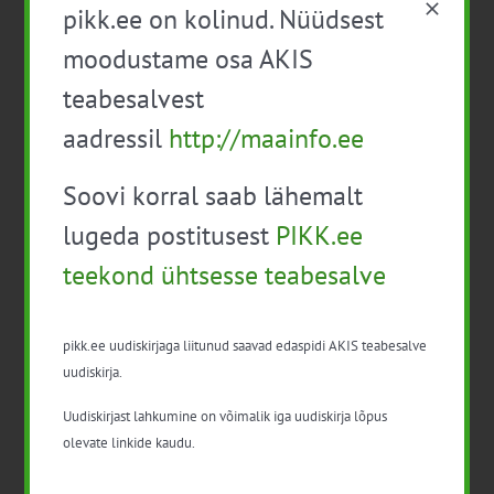
pikk.ee on kolinud. Nüüdsest
14:00
-
17:00
moodustame osa AKIS
Infopäev-veebiseminar: “Koostöö
teabesalvest
logistikas – 5 sammu toidutootjale
kaasaegse pakendi loomiseks. Lao- ja
aadressil
http://maainfo.ee
logistikasüsteemi digitaliseerimine”
Soovi korral saab lähemalt
Kuni 15:30
lugeda postitusest
PIKK.ee
K
14
teekond ühtsesse teabesalve
Nõustamismetoodika konsulendile
922€
08:00 alates
pikk.ee uudiskirjaga liitunud saavad edaspidi AKIS teabesalve
uudiskirja.
Õppereis: “Innovatsioon, tootearendus
Uudiskirjast lahkumine on võimalik iga uudiskirja lõpus
ja teaduskoostöö toidutööstuses”
olevate linkide kaudu.
Kuni 19:30