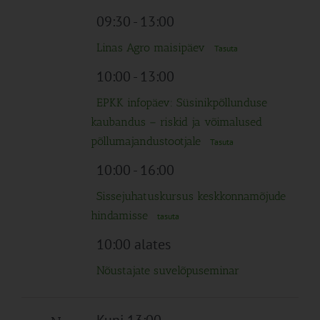
09:30
-
13:00
Linas Agro maisipäev
Tasuta
10:00
-
13:00
EPKK infopäev: Süsinikpõllunduse
kaubandus – riskid ja võimalused
põllumajandustootjale
Tasuta
10:00
-
16:00
Sissejuhatuskursus keskkonnamõjude
hindamisse
tasuta
10:00 alates
Nõustajate suvelõpuseminar