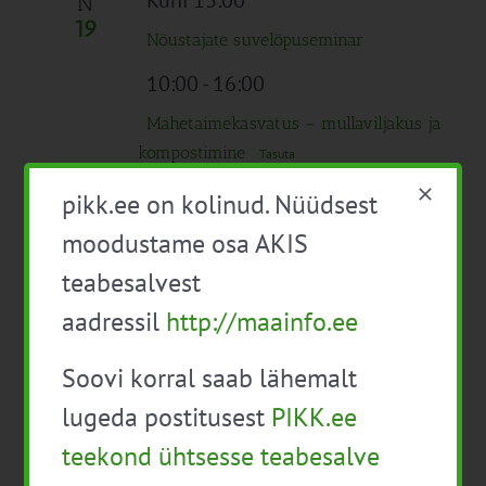
Kuni 13:00
N
19
Nõustajate suvelõpuseminar
10:00
-
16:00
Mahetaimekasvatus – mullaviljakus ja
kompostimine
Tasuta
10:30
-
16:00
pikk.ee on kolinud. Nüüdsest
Maisi põllupäev Põlva Agro põldudel
moodustame osa AKIS
Tasuta
teabesalvest
aadressil
http://maainfo.ee
09:30
-
17:00
R
20
Soovi korral saab lähemalt
Praktiline infopäev: Milleks üldse
mullatervis? Kestlikud võtted aianduses
lugeda postitusest
PIKK.ee
Tasuta
teekond ühtsesse teabesalve
10:00
-
15:15