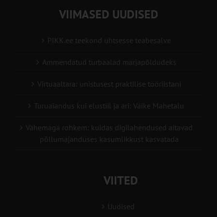
VIIMASED UUDISED
PIKK.ee teekond ühtsesse teabesalve
Ammendatud turbaalad marjapõldudeks
Virtuaaltara: unistusest praktilise tööriistani
Turuaiandus kui elustiil ja äri: Väike Mahetalu
Vähemaga rohkem: kuidas digilahendused aitavad
põllumajanduses kasumlikkust kasvatada
VIITED
Uudised