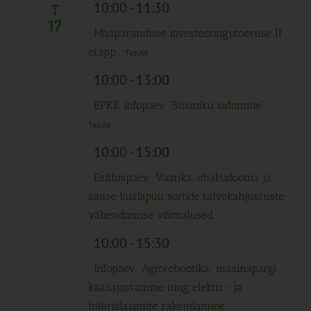
Navigation
10:00
-
11:30
T
17
Maaparanduse investeeringutoetuse II
etapp
Tasuta
10:00
-
13:00
EPKK infopäev “Süsiniku sidumine”
Tasuta
10:00
-
15:00
Esitluspäev: Vaarika, ebaküdoonia ja
sinise kuslapuu sortide talvekahjustuste
vähendamise võimalused
10:00
-
15:30
Infopäev: Agrorobootika: masinapargi
kaasajastamine ning elektri- ja
hübriidajamite rakendamine