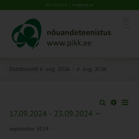
Skip
Tel: 5201078
|
info@pikk.ee
to
content
Sündmused 6. aug. 2026 - 6. aug. 2026
Sünd
Otsi
Sündmused
Lühiva
Views
Näita
17.09.2024
 - 
23.09.2024
Search
Naviga
Filtreid
Vali
and
september 2024
kuupäev.
Views