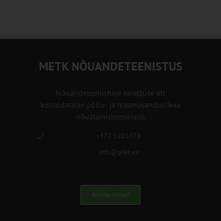
METK NÕUANDETEENISTUS
Nõuandeteenistuse nimetuse alt
korraldatalse põllu- ja maamajanduslikke
nõustamisteenuseid.
+372 5201078
info@pikk.ee
Kirjuta meile!