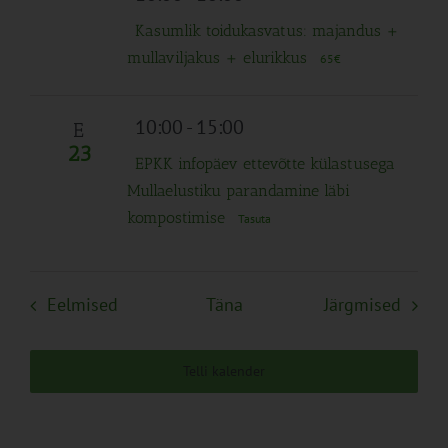
Kasumlik toidukasvatus: majandus +
mullaviljakus + elurikkus
65€
10:00
-
15:00
E
23
EPKK infopäev ettevõtte külastusega
Mullaelustiku parandamine läbi
kompostimise
Tasuta
Sündmused
Sünd
Eelmised
Täna
Järgmised
Telli kalender