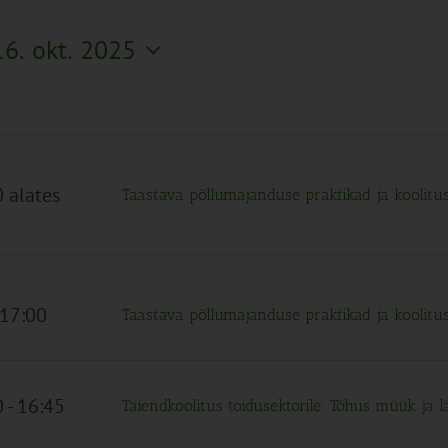
16. okt. 2025
 alates
Taastava põllumajanduse praktikad ja koolitu
 17:00
Taastava põllumajanduse praktikad ja koolitu
0
-
16:45
Täiendkoolitus toidusektorile: Tõhus müük ja 