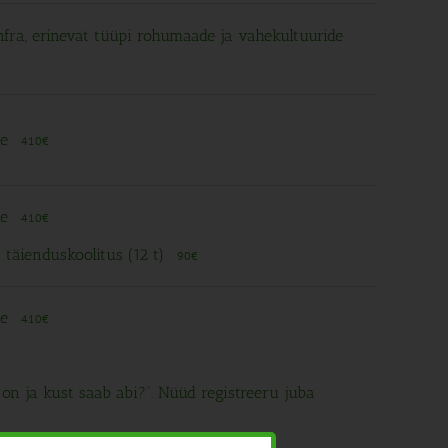
infra, erinevat tüüpi rohumaade ja vahekultuuride
le
410€
le
410€
 täienduskoolitus (12 t)
90€
le
410€
on ja kust saab abi?“. Nüüd registreeru juba