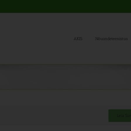
AKIS
Nõuandeteenistus
Leia S