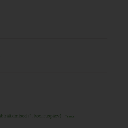
s
s
läbirääkimised (1. koolituspäev)
Tasuta