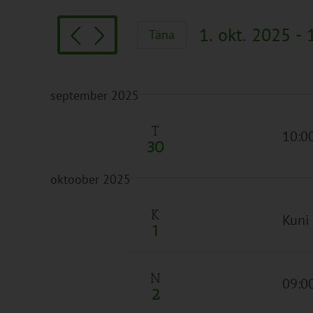
Search
and
for
Views
1. okt. 2025
 - 
Täna
Sündmused
Navigation
Vali
by
kuupäev.
Keyword.
september 2025
T
10:00
30
oktoober 2025
K
Kuni
1
N
09:0
2