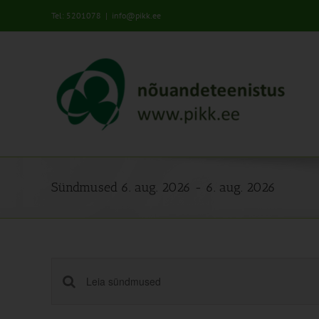
Skip
Tel: 5201078
|
info@pikk.ee
to
content
Sündmused 6. aug. 2026 - 6. aug. 2026
Sündmused
Enter
Keyword.
Search