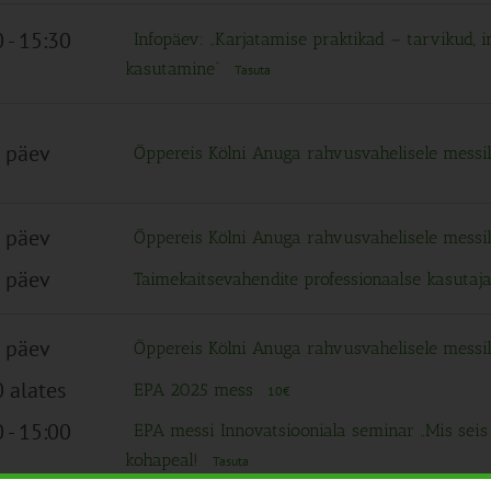
0
-
15:30
Infopäev: „Karjatamise praktikad – tarvikud, 
kasutamine“
Tasuta
 päev
Õppereis Kölni Anuga rahvusvahelisele messi
 päev
Õppereis Kölni Anuga rahvusvahelisele messi
 päev
Taimekaitsevahendite professionaalse kasutaja
 päev
Õppereis Kölni Anuga rahvusvahelisele messi
 alates
EPA 2025 mess
10€
0
-
15:00
EPA messi Innovatsiooniala seminar „Mis seis 
kohapeal!
Tasuta