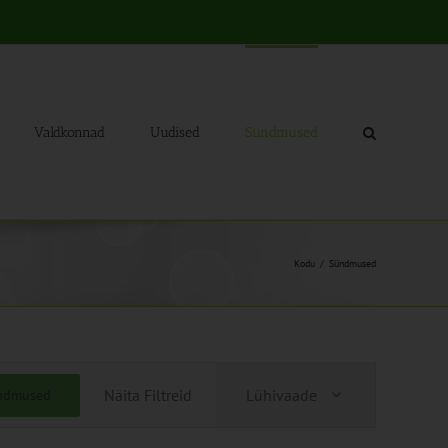
Valdkonnad
Uudised
Sündmused
Kodu
Sündmused
Sündmus
Näita Filtreid
Lühivaade
ündmused
Views
Navigation