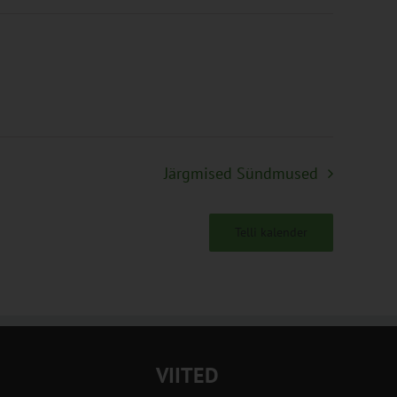
Järgmised
Sündmused
Telli kalender
VIITED