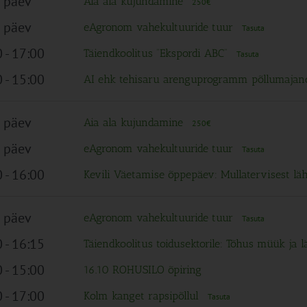
 päev
Aia ala kujundamine
250€
 päev
eAgronom vahekultuuride tuur
Tasuta
0
-
17:00
Täiendkoolitus “Ekspordi ABC”
Tasuta
0
-
15:00
AI ehk tehisaru arenguprogramm põllumajan
 päev
Aia ala kujundamine
250€
 päev
eAgronom vahekultuuride tuur
Tasuta
0
-
16:00
Kevili Väetamise õppepäev: Mullatervisest l
 päev
eAgronom vahekultuuride tuur
Tasuta
0
-
16:15
Täiendkoolitus toidusektorile: Tõhus müük ja 
0
-
15:00
16.10 ROHUSILO õpiring
0
-
17:00
Kolm kanget rapsipõllul
Tasuta