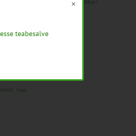
tmine- kas helesinine unistus või tegelikkus?
esse teabesalve
a kiireks!”.
Tasuta
, kasvu mõjutavad faktorid ning ohu
sehüved
Tasuta