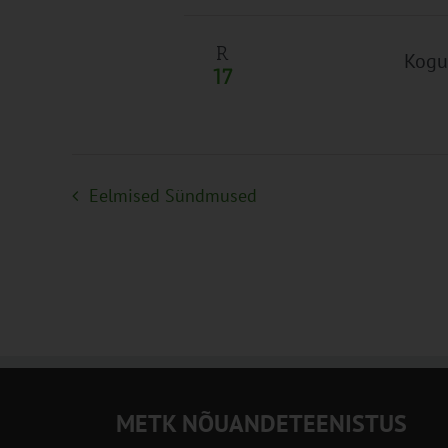
R
Kogu
17
Eelmised
Sündmused
METK NÕUANDETEENISTUS