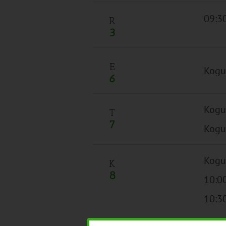
09:3
R
3
E
Kogu
6
Kogu
T
7
Kogu
Kogu
K
8
10:00
10:3