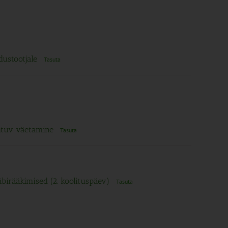
dustootjale
Tasuta
ähtuv väetamine
Tasuta
läbirääkimised (2. koolituspäev)
Tasuta