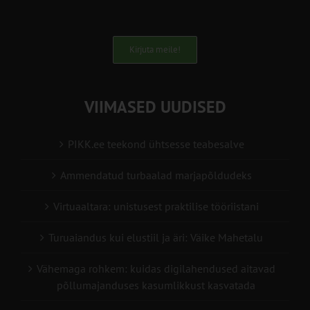
Kirjuta meile!
VIIMASED UUDISED
PIKK.ee teekond ühtsesse teabesalve
Ammendatud turbaalad marjapõldudeks
Virtuaaltara: unistusest praktilise tööriistani
Turuaiandus kui elustiil ja äri: Väike Mahetalu
Vähemaga rohkem: kuidas digilahendused aitavad
põllumajanduses kasumlikkust kasvatada