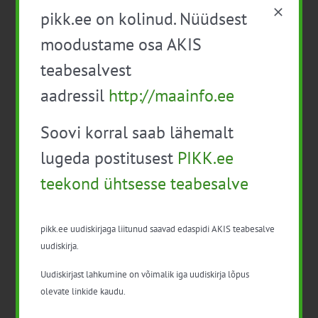
ettevalmistus tõulooma turustamiseks
pikk.ee on kolinud. Nüüdsest
Tasuta
moodustame osa AKIS
10:00
-
14:00
teabesalvest
PTA taimevaldkonna infopäev
aadressil
http://maainfo.ee
13:00
-
17:00
Soovi korral saab lähemalt
Agroturismi infopäev
Tasuta
lugeda postitusest
PIKK.ee
teekond ühtsesse teabesalve
09:30
-
17:00
N
9
Täiendkoolitus „Müügiprotsessid”
Tasuta
pikk.ee uudiskirjaga liitunud saavad edaspidi AKIS teabesalve
10:00
-
13:00
uudiskirja.
Toidujulgeoleku veebiseminar: kohalik
Uudiskirjast lahkumine on võimalik iga uudiskirja lõpus
toit
Tasuta
olevate linkide kaudu.
10:00
-
15:00