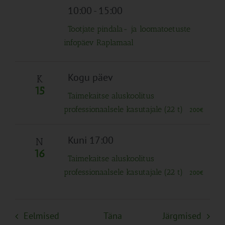
10:00
-
15:00
Tootjate pindala- ja loomatoetuste
infopäev Raplamaal
Kogu päev
K
15
Taimekaitse aluskoolitus
professionaalsele kasutajale (22 t)
200€
Kuni 17:00
N
16
Taimekaitse aluskoolitus
professionaalsele kasutajale (22 t)
200€
Sündmused
Sünd
Eelmised
Täna
Järgmised