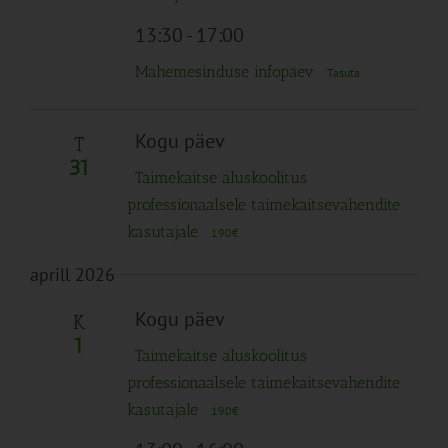
13:30
-
17:00
Mahemesinduse infopäev
Tasuta
Kogu päev
T
31
Taimekaitse aluskoolitus
professionaalsele taimekaitsevahendite
kasutajale
190€
aprill 2026
Kogu päev
K
1
Taimekaitse aluskoolitus
professionaalsele taimekaitsevahendite
kasutajale
190€