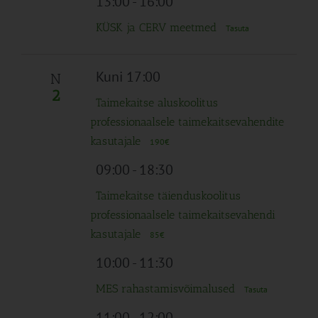
13:00
-
16:00
KÜSK ja CERV meetmed
Tasuta
Kuni 17:00
N
2
Taimekaitse aluskoolitus
professionaalsele taimekaitsevahendite
kasutajale
190€
09:00
-
18:30
Taimekaitse täienduskoolitus
professionaalsele taimekaitsevahendi
kasutajale
85€
10:00
-
11:30
MES rahastamisvõimalused
Tasuta
11:00
-
12:00