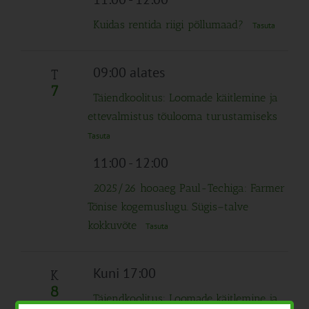
Kuidas rentida riigi põllumaad?
Tasuta
09:00 alates
T
7
Täiendkoolitus: Loomade käitlemine ja
ettevalmistus tõulooma turustamiseks
Tasuta
11:00
-
12:00
2025/26 hooaeg Paul-Techiga: Farmer
Tõnise kogemuslugu. Sügis–talve
kokkuvõte
Tasuta
Kuni 17:00
K
8
Täiendkoolitus: Loomade käitlemine ja