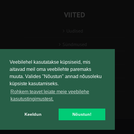
VIITED
Uudised
Sündmused
Konsulent, nõustaja
Veebilehel kasutatakse küpsiseid, mis
aitavad meil oma veebilehte paremaks
Teabesalv
muuta. Valides "Nõustun" annad nõusoleku
küpsiste kasutamiseks.
Liitu uudiskirjaga
Rohkem teavet leiate meie veebilehe
kasutustingimustest.
Keeldun
Nõustun!
Copyright
Maaelu Teadmuskeskus | All Rights Reserved