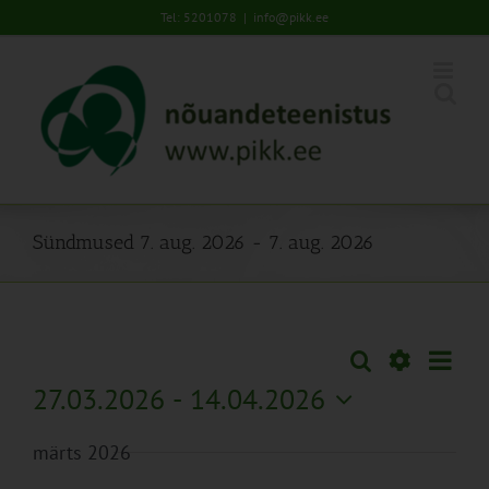
Skip
Tel: 5201078
|
info@pikk.ee
to
content
Sündmused 7. aug. 2026 - 7. aug. 2026
Sünd
Otsi
Sündmused
Lühiva
Views
Näita
27.03.2026
 - 
14.04.2026
Search
Naviga
Filtreid
Vali
and
märts 2026
kuupäev.
Views