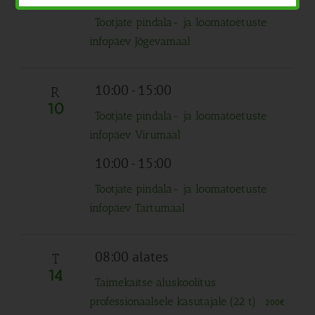
Tootjate pindala- ja loomatoetuste
infopäev Jõgevamaal
10:00
-
15:00
R
10
Tootjate pindala- ja loomatoetuste
infopäev Virumaal
10:00
-
15:00
Tootjate pindala- ja loomatoetuste
infopäev Tartumaal
08:00 alates
T
14
Taimekaitse aluskoolitus
professionaalsele kasutajale (22 t)
200€