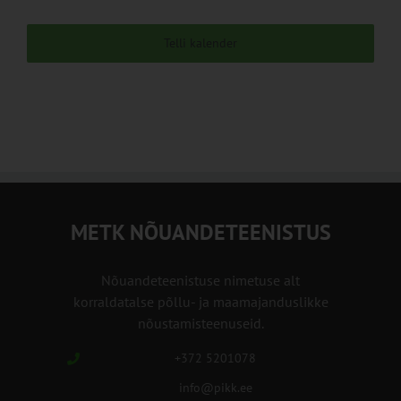
Telli kalender
METK NÕUANDETEENISTUS
Nõuandeteenistuse nimetuse alt
korraldatalse põllu- ja maamajanduslikke
nõustamisteenuseid.
+372 5201078
info@pikk.ee