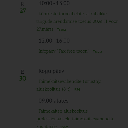
Navigation
10:00
-
13:00
R
27
Lühikeste tarneahelate ja kohalike
turgude arendamise toetus 2026 II voor
27.märts
Tasuta
12:00
-
16:00
Infopäev “Tax free tsoon”
Tasuta
Kogu päev
E
30
Taimekaitsevahendite turustaja
aluskoolitus (8 t)
95€
09:00 alates
Taimekaitse aluskoolitus
professionaalsele taimekaitsevahendite
kasutajale
190€