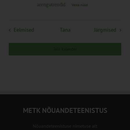
arengutrendid
Vasta nüüd
Sündmused
Sünd
Eelmised
Täna
Järgmised
Telli kalender
METK NÕUANDETEENISTUS
Nõuandeteenistuse nimetuse alt