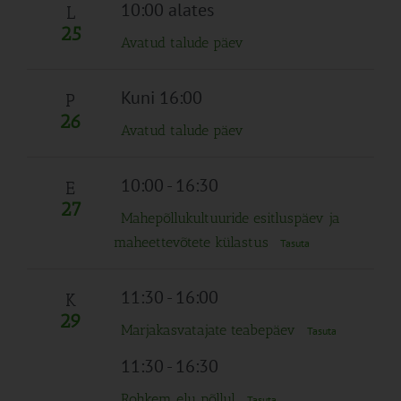
Navigation
10:00 alates
L
25
Avatud talude päev
Kuni 16:00
P
26
Avatud talude päev
10:00
-
16:30
E
27
Mahepõllukultuuride esitluspäev ja
maheettevõtete külastus
Tasuta
11:30
-
16:00
K
29
Marjakasvatajate teabepäev
Tasuta
11:30
-
16:30
Rohkem elu põllul
Tasuta