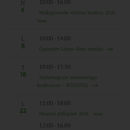
10:00
-
16:00
N
6
Mullaproovide võtmise koolitus 2026
Tasuta
10:00
-
14:00
L
8
Õppepäev Lõuna-Eesti mesilas
40€
10:00
-
15:30
T
18
Taimehaiguste monitooringu
koolitussari – KÖÖGIVILI
15€
11:00
-
18:00
L
22
Hiiumaa põllupäev 2026
Tasuta
12:00
-
16:00