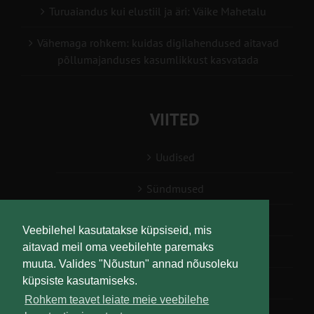
Turuaiandus kui elustiil ja äri: Väike Mahetalu
Vähemaga rohkem: kuidas digilahendused aitavad
põllumajanduses kasumlikkust kasvatada
VIITED
Uudised
Sündmused
Konsulent, nõustaja
Veebilehel kasutatakse küpsiseid, mis
aitavad meil oma veebilehte paremaks
Teabesalv
muuta. Valides "Nõustun" annad nõusoleku
küpsiste kasutamiseks.
Liitu uudiskirjaga
Rohkem teavet leiate meie veebilehe