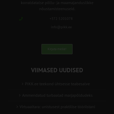
korraldatalse põllu- ja maamajanduslikke
nõustamisteenuseid.
+372 5201078
info@pikk.ee
Kirjuta meile!
VIIMASED UUDISED
PIKK.ee teekond ühtsesse teabesalve
Ammendatud turbaalad marjapõldudeks
Virtuaaltara: unistusest praktilise tööriistani