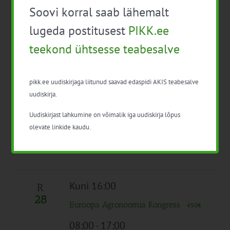
Soovi korral saab lähemalt
Kogu päev
lugeda postitusest
PIKK.ee
K
26
teekond ühtsesse teabesalve
Euroopa Agronoomia Kongress
450€
Kogu päev
N
pikk.ee uudiskirjaga liitunud saavad edaspidi AKIS teabesalve
27
uudiskirja.
Euroopa Agronoomia Kongress
450€
Uudiskirjast lahkumine on võimalik iga uudiskirja lõpus
10:00
-
16:30
olevate linkide kaudu.
EPKK konverents: Aiandusfoorum 2026
Tasuta
Kuni 16:00
R
28
Euroopa Agronoomia Kongress
450€
08:00
-
17:00