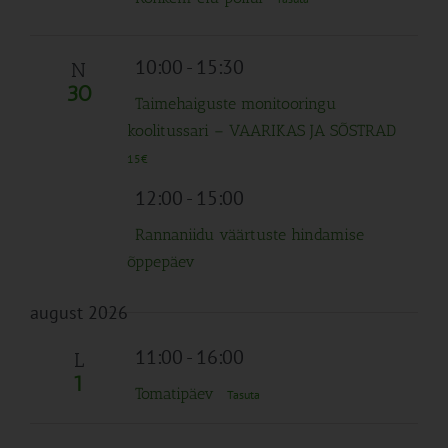
10:00
-
15:30
N
30
Taimehaiguste monitooringu
koolitussari – VAARIKAS JA SÕSTRAD
15€
12:00
-
15:00
Rannaniidu väärtuste hindamise
õppepäev
august 2026
11:00
-
16:00
L
1
Tomatipäev
Tasuta