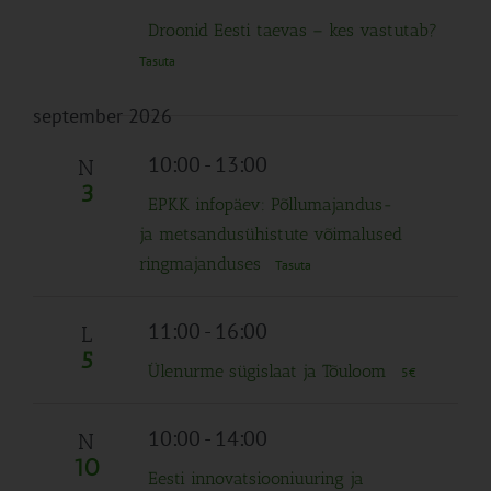
Droonid Eesti taevas – kes vastutab?
Tasuta
september 2026
10:00
-
13:00
N
3
EPKK infopäev: Põllumajandus-
ja metsandusühistute võimalused
ringmajanduses
Tasuta
11:00
-
16:00
L
5
Ülenurme sügislaat ja Tõuloom
5€
10:00
-
14:00
N
10
Eesti innovatsiooniuuring ja