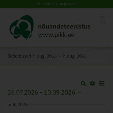
Skip
Tel: 5201078
|
info@pikk.ee
to
content
Sündmused 9. aug. 2026 - 9. aug. 2026
Sünd
Otsi
Sündmused
Lühiva
Views
Näita
26.07.2026
 - 
10.09.2026
Search
Naviga
Filtreid
Vali
and
juuli 2026
kuupäev.
Views