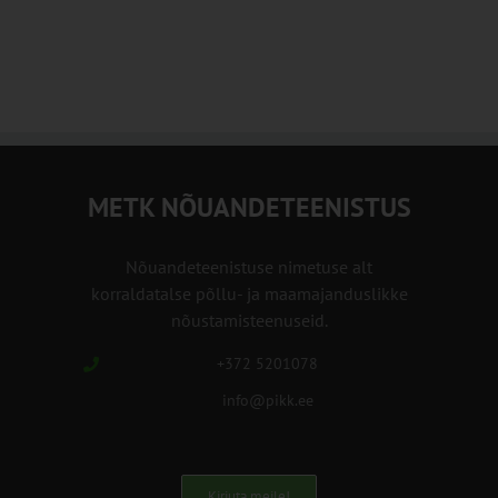
METK NÕUANDETEENISTUS
Nõuandeteenistuse nimetuse alt
korraldatalse põllu- ja maamajanduslikke
nõustamisteenuseid.
+372 5201078
info@pikk.ee
Kirjuta meile!