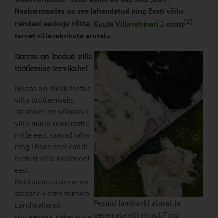
Naabermaades on see lahendatud ning Eesti võiks
[1]
nendest eeskuju võtta.
Kuula
Villavebinari 2 osast
tervet villavabrikute arutelu
.
Norras on loodud villa
töötlemise tervikahel
Norras on riiklik toetus
villa töötlemiseks.
Talunikel on võimalus
villa müüa kokkuostu,
mille eest saavad raha
ning lisaks veel eraldi
toetust villa kvaliteedi
eest.
Kokkuostusüsteem on
sarnane Eestis toimiva
Pestud lambavill alusel ja
pandipakendi
pesemata vill murul. Foto:
süsteemiga. Vahet pole