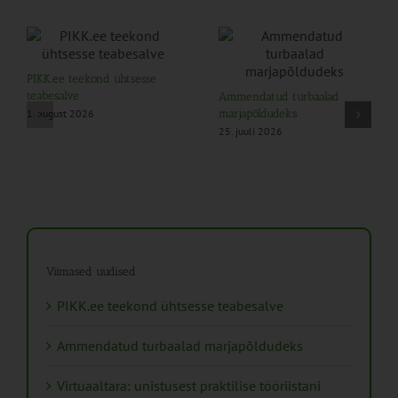
PIKK.ee teekond ühtsesse
teabesalve
Ammendatud turbaalad
1. august 2026
marjapõldudeks
25. juuli 2026
Viimased uudised
PIKK.ee teekond ühtsesse teabesalve
Ammendatud turbaalad marjapõldudeks
Virtuaaltara: unistusest praktilise tööriistani