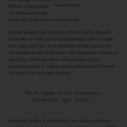
Karmen Ibus
milliste omadustega
vill kokkuostu tuleb,
lasub riigil kohustus see kokku osta.
Hinnad varieeruvad tohutult, mitte nii puhta, lõngaks
sobimatu või mitte nii hea kvaliteediga villa eest saab
küll väga vähe raha kuid lambakasvataja jaoks on ka
see natukene kasu. Riik tagab villa kokkuostu võimaluse
igal juhul. Villa kogutakse nii tapamajast kui ka
majapidamistest 1-2 korda aasta. Kokkuleppel lähevad
ise kohale, et vill kokku koguda.
"Riik tagab villa kokkuostu 
võimaluse igal juhul."
Jaamades (kokku 8 ) hinnatakse iga villaku kvaliteeti