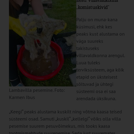
Eesti villavaldkonna
„komistuskivid“
Palju on muna-kana
küsimusi, ehk kes
peaks kust alustama on
väga suureks
takistuseks
villavaldkonna arengul.
Luua tuleks
terviksüsteem, aga kõik
etapid on üksteisest
sõltuvad ja ühtegi
Lambavilla pesemine. Foto:
süsteemi osa ei saa
Karmen Ibus
arendada üksikuna.
„Keegi“ peaks alustama kuskilt ning võtma kaasa teised
süsteemi osad. Samuti „kuskil“ „kellelgi“ võiks olla villa
pesemise suurem pesuvõimekus, mis tooks kaasa
tootmismahtude suurenemise. Seda just suuremates