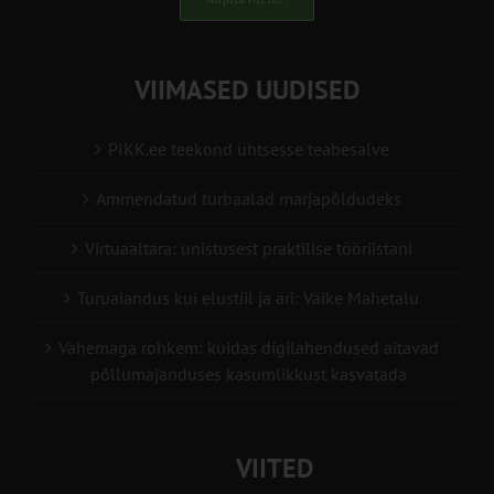
VIIMASED UUDISED
PIKK.ee teekond ühtsesse teabesalve
Ammendatud turbaalad marjapõldudeks
Virtuaaltara: unistusest praktilise tööriistani
Turuaiandus kui elustiil ja äri: Väike Mahetalu
Vähemaga rohkem: kuidas digilahendused aitavad
põllumajanduses kasumlikkust kasvatada
VIITED