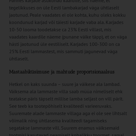
Pannes karjade asukohad kaardile, siis näeme, et
tegelikkuses on üle Eesti lambakarjad väga ühtlaselt
jaotunud. Peale vaadates ei ole kohta, kuhu oleks kokku
koondunud karjad või täiesti karjade vaba ala. Karjades
10-50 looma toodetakse ca 23% Eesti villast, mis
vaadates kaardile näeme (punane väike täpp), et on väga
hästi jaotunud üle eestiliselt. Karjades 100-300 on ca
25% Eesti lammastest, mis sammuti jagunevad väga
ühtlaselt.
Mastaabiküsimuse ja mahtude proportsionaalsus
Hetkel on kaks suunda – suure ja väikese ala lambad.
Väiksema ala lammaste villa saab müüa nimeliselt ehk
teatakse päris täpselt millise lamba seljast on vill pärit.
See teeb ka tootepõhiselt kvaliteedi varieeruvaks.
Suuremate alade lammaste villaga aga ei ole see lihtsalt
võimalik ning ühtlasema kvaliteedi tagamiseks
segatakse lammaste vill. Suurem enamus väiksemaid
tootmisi kasutavad peamiselt kohalikku toormet, samal