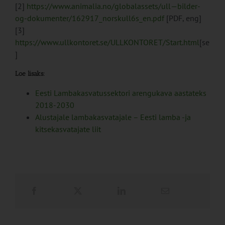
[2]
https://www.animalia.no/globalassets/ull—bilder-
og-dokumenter/162917_norskull6s_en.pdf
[PDF, eng]
[3]
https://www.ullkontoret.se/ULLKONTORET/Start.html
[se
]
Loe lisaks:
Eesti Lambakasvatussektori arengukava aastateks
2018-2030
Alustajale lambakasvatajale – Eesti lamba -ja
kitsekasvatajate liit