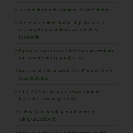
Turuaiandus kui elustiil ja äri: Väike Mahetalu
Vähemaga rohkem: kuidas digilahendused
aitavad põllumajanduses kasumlikkust
kasvatada
Kips, kiud või struktuurlubi – Soomes avaldati
uus juhend mulla parandamisest
Käsiraamat „Erksad võrgustikud“ innovatsiooni
eestvedajatele
ESEE 2025 esitas pilgu “hea põllumehe”
kuvandile ja nõustaja rollile
Isikukaitsevahendid ja ohutusnõuded
taimekaitsetöödel
Mida näitavad toiduohutuse seirearuanded