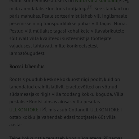
eraldi. Sorteerimise aluseks on
Norra villa standard
(PDF),
[2]
mida arendatakse kostöös tootjatega
. See standard on
päris mahukas. Peale sorteerimist läheb vill Inglismaale
pesemisse ning transporditakse puhas vill tagasi Norra.
Pestud vill müüakse tagasi kohalikele villavabrikutele
sõltuvalt villa kvaliteedi süsteemist ja töötlejate
vajadusest lähtuvalt, mitte konkreetsetest
lambatõugudest.
Rootsi lahendus
Rootsis puudub keskne kokkuost riigi poolt, kuid on
lahendatud erainitsiatiivil. Eraettevõtted on võtnud
südameasjaks riigis villa toodang kokku koguda. Villa
pestakse Rootsi ainsas ainsas villa pesulas
[3]
ULLKONTORET
, mis asub Gotlandil. ULLKONTORET
ostab kokku ja vahendab edasi tootjatele 60t villa
aastas.
Teine kokkuostja tegutseb koos pügajatega. Pügamas