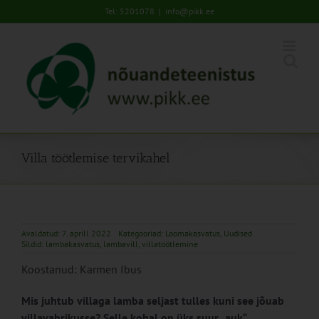
Skip
Tel: 5201078
|
info@pikk.ee
to
content
Villa töötlemise tervikahel
Avaldatud: 7. aprill 2022
Kategooriad:
Loomakasvatus
,
Uudised
Sildid:
lambakasvatus
,
lambavill
,
villatöötlemine
Koostanud: Karmen Ibus
Mis juhtub villaga lamba seljast tulles kuni see jõuab
villavabrikusse? Selle kohal on üks suur „auk“.