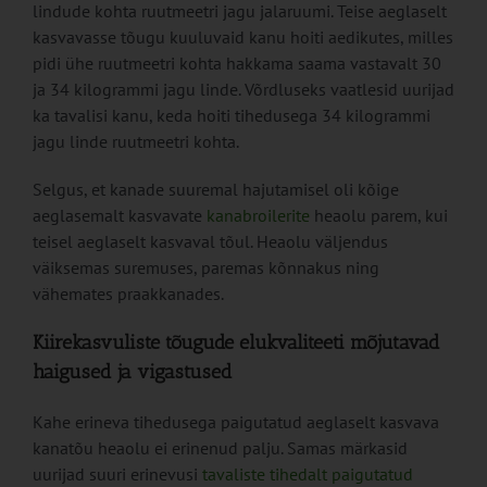
lindude kohta ruutmeetri jagu jalaruumi. Teise aeglaselt
kasvavasse tõugu kuuluvaid kanu hoiti aedikutes, milles
pidi ühe ruutmeetri kohta hakkama saama vastavalt 30
ja 34 kilogrammi jagu linde. Võrdluseks vaatlesid uurijad
ka tavalisi kanu, keda hoiti tihedusega 34 kilogrammi
jagu linde ruutmeetri kohta.
Selgus, et kanade suuremal hajutamisel oli kõige
aeglasemalt kasvavate
kanabroilerite
heaolu parem, kui
teisel aeglaselt kasvaval tõul. Heaolu väljendus
väiksemas suremuses, paremas kõnnakus ning
vähemates praakkanades.
Kiirekasvuliste tõugude elukvaliteeti mõjutavad
haigused ja vigastused
Kahe erineva tihedusega paigutatud aeglaselt kasvava
kanatõu heaolu ei erinenud palju. Samas märkasid
uurijad suuri erinevusi
tavaliste tihedalt paigutatud