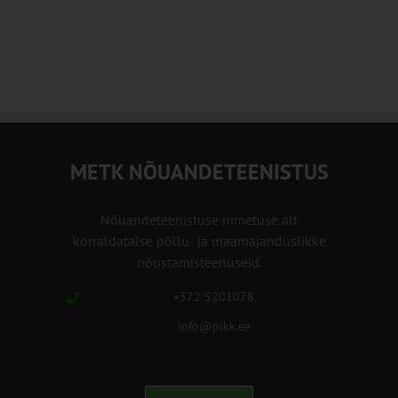
METK NÕUANDETEENISTUS
Nõuandeteenistuse nimetuse alt
korraldatalse põllu- ja maamajanduslikke
nõustamisteenuseid.
+372 5201078
info@pikk.ee