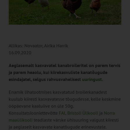
Allikas: Novaator, Airika Harrik
16.09.2020
Aeglasemalt kasvavatel kanabroileritel on parem tervis
ja parem heaolu, kui kiirekasvuliste kanatõugude
esindajatel, selgus rahvusvahelisest
uuringust
.
Enamik lihatootmises kasvatatud broilerkanadest
kuulub kiiresti kasvavatesse tõugudesse, kelle keskmine
ööpäevane kaaluiive on üle 50g.
Konsultatsiooniettevõtte
FAI
,
Bristoli Ülikooli
ja
Norra
maaülikooli
teadlaste värske ühisuuring valgust kiiresti
ja aeglaselt kasvavate kanatõugude erinevustele.