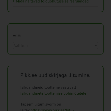
Mida näitavad toiduohutuse seirearuanded
Arhiiv
Arhiiv
Pikk.ee uudiskirjaga liitumine.
Isikuandmeid töötleme vastavalt
Isikuandmete töötlemise põhimõtetele
Täpsem liitumisvorm on
leitav
https://www.pikk.ee/liitu-