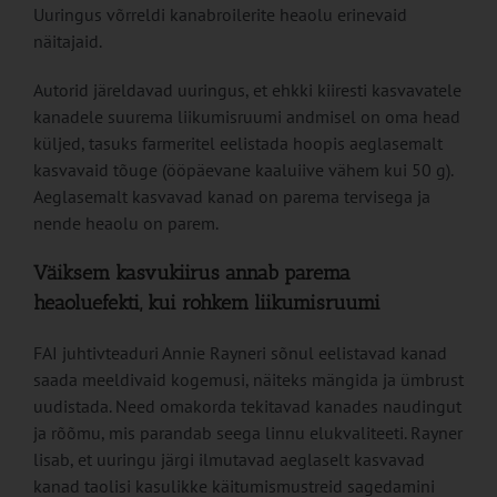
Uuringus võrreldi kanabroilerite heaolu erinevaid
näitajaid.
Autorid järeldavad uuringus, et ehkki kiiresti kasvavatele
kanadele suurema liikumisruumi andmisel on oma head
küljed, tasuks farmeritel eelistada hoopis aeglasemalt
kasvavaid tõuge (ööpäevane kaaluiive vähem kui 50 g).
Aeglasemalt kasvavad kanad on parema tervisega ja
nende heaolu on parem.
Väiksem kasvukiirus annab parema
heaoluefekti, kui rohkem liikumisruumi
FAI juhtivteaduri Annie Rayneri sõnul eelistavad kanad
saada meeldivaid kogemusi, näiteks mängida ja ümbrust
uudistada. Need omakorda tekitavad kanades naudingut
ja rõõmu, mis parandab seega linnu elukvaliteeti. Rayner
lisab, et uuringu järgi ilmutavad aeglaselt kasvavad
kanad taolisi kasulikke käitumismustreid sagedamini