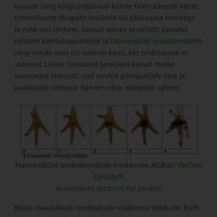
kanade
ning kõigi ülejäänud kolme farmi kanade vahel.
Intensiivsete tõugude broilerid oli põdurama tervisega
ja neid suri rohkem. Samuti esines tavaliselt kanadel
rohkem kannahaavandeid ja
haavandilist pododermatiiti
ning nende seas oli rohkem kanu, kes toidulauale ei
sobinud. Lisaks ilmutasid tavalised kanad märke
suuremast stressist: nad ronisid põhupallide otsa ja
uudistasid ümbrust harvem ning mängisid vähem.
Haavandilise pododermatiidi hindamine. Allikas:
Welfare
Quality®
Assessment protocol for poultry
Norra maaülikooli bioteaduste osakonna teadurite Ruth