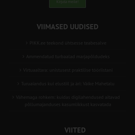
Kirjuta meile!
VIIMASED UUDISED
PIKK.ee teekond ühtsesse teabesalve
Ammendatud turbaalad marjapõldudeks
Virtuaaltara: unistusest praktilise tööriistani
Turuaiandus kui elustiil ja äri: Väike Mahetalu
Vähemaga rohkem: kuidas digilahendused aitavad
põllumajanduses kasumlikkust kasvatada
VIITED