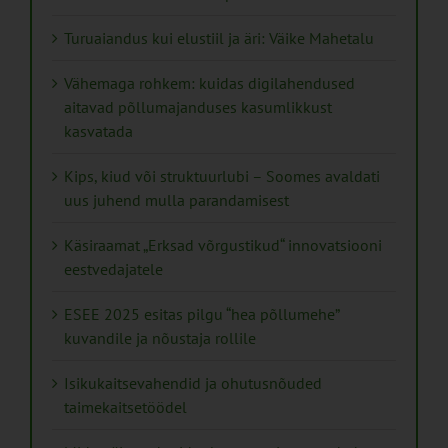
Turuaiandus kui elustiil ja äri: Väike Mahetalu
Vähemaga rohkem: kuidas digilahendused
aitavad põllumajanduses kasumlikkust
kasvatada
Kips, kiud või struktuurlubi – Soomes avaldati
uus juhend mulla parandamisest
Käsiraamat „Erksad võrgustikud“ innovatsiooni
eestvedajatele
ESEE 2025 esitas pilgu “hea põllumehe”
kuvandile ja nõustaja rollile
Isikukaitsevahendid ja ohutusnõuded
taimekaitsetöödel