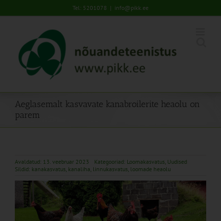
Skip
Tel: 5201078
|
info@pikk.ee
to
content
Aeglasemalt kasvavate kanabroilerite heaolu on
parem
Avaldatud: 13. veebruar 2023
Kategooriad:
Loomakasvatus
,
Uudised
Sildid:
kanakasvatus
,
kanaliha
,
linnukasvatus
,
loomade heaolu