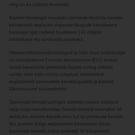
ning on ka üldiselt tervemad.
Rayneri hinnangul muudaks üleminek tavaliste kanade
kasvatuselt aeglaselt sirguvate tõugude kasvatusele
Euroopas igal nädalal toodetava 142 miljoni
broilerkana elu tunduvalt paremaks.
Mitmed mittetulundusühingud ja mitu suurt toidutootjat
on allkirjastanud
Euroopa kanaleppena
(ECC) tuntud
ühiste kavatsuste protokolli. Äsjane uuring üritaski
uurida selle kaht olulist lubadust: üleminekut
aeglasemalt kasvavatele kanatõugudele ja kanade
liikumisruumi suurendamist.
Täpsemalt hinnati uuringus mitmeid
heaolu näitajaid
nelja tüüpi kanafarmides. Farmid erinesid omavahel nii
aedikutes elavate kanade arvu kui ka peetavate kanade
tõu poolest. Kõige aeglasemalt kasvavasse tõugu
kuuluvate kanade puhul arvestati 30 kilogrammi