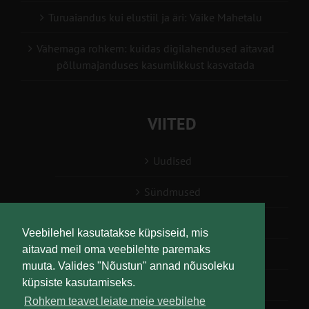
Turuaiandus kui elustiil ja äri: Väike Mahetalu
Vähemaga rohkem: kuidas digilahendused aitavad
põllumajanduses kasumlikkust kasvatada
VIITED
Uudised
Sündmused
Konsulent, nõustaja
Veebilehel kasutatakse küpsiseid, mis
aitavad meil oma veebilehte paremaks
Teabesalv
muuta. Valides "Nõustun" annad nõusoleku
küpsiste kasutamiseks.
Liitu uudiskirjaga
Rohkem teavet leiate meie veebilehe