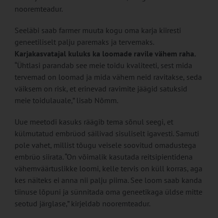
nooremteadur.
Seeläbi saab farmer muuta kogu oma karja kiiresti
geneetiliselt palju paremaks ja tervemaks.
Karjakasvatajal kuluks ka loomade ravile vähem raha.
“Ühtlasi parandab see meie toidu kvaliteeti, sest mida
tervemad on loomad ja mida vähem neid ravitakse, seda
väiksem on risk, et erinevad ravimite jäägid satuksid
meie toidulauale,” lisab Nõmm.
Uue meetodi kasuks räägib tema sõnul seegi, et
külmutatud embrüod säilivad sisuliselt igavesti. Samuti
pole vahet, millist tõugu veisele soovitud omadustega
embrüo siirata. “On võimalik kasutada reitsipientidena
vähemväärtuslikke loomi, kelle tervis on küll korras, aga
kes näiteks ei anna nii palju piima. See loom saab kanda
tiinuse lõpuni ja sünnitada oma geneetikaga üldse mitte
seotud järglase,” kirjeldab nooremteadur.