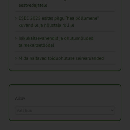
eestvedajatele
ESEE 2025 esitas pilgu “hea põllumehe”
kuvandile ja nõustaja rollile
Isikukaitsevahendid ja ohutusnõuded
taimekaitsetöödel
Mida näitavad toiduohutuse seirearuanded
Arhiiv
Arhiiv