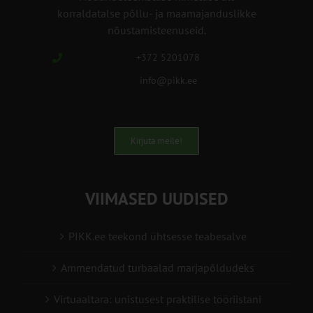
korraldatalse põllu- ja maamajanduslikke
nõustamisteenuseid.
+372 5201078
info@pikk.ee
Kirjuta meile!
VIIMASED UUDISED
PIKK.ee teekond ühtsesse teabesalve
Ammendatud turbaalad marjapõldudeks
Virtuaaltara: unistusest praktilise tööriistani