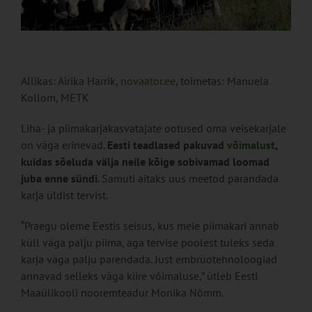
Allikas: Airika Harrik,
novaator.ee
, toimetas: Manuela
Kollom, METK
Liha- ja piimakarjakasvatajate ootused oma veisekarjale
on väga erinevad.
Eesti teadlased pakuvad
võimalust
,
kuidas sõeluda välja neile kõige sobivamad loomad
juba enne sündi
. Samuti aitaks uus meetod parandada
karja üldist tervist.
“Praegu oleme Eestis seisus, kus meie piimakari annab
küll väga palju piima, aga tervise poolest tuleks seda
karja väga palju parendada. Just embrüotehnoloogiad
annavad selleks väga kiire võimaluse,” ütleb Eesti
Maaülikooli nooremteadur Monika Nõmm.