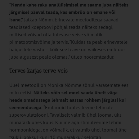
“Nende kahe raku analüüsimisel me saame juba näiteks
järgmisel päeval teada, kas embrüo on emane või
isane,”
jätkab Nõmm. Erinevate meetoditega saavad
teadlased koeproovi põhjal teada näiteks sedagi,
millised võivad olla tulevase veise võimalik
piimatootmisvõime ja tervis. “Kuidas ta peab erinevatele
haigustele vastu – kõik see teave on väikeses embrüos
juba algusest peale olemas,” ütleb nooremteadur.
Terves karjas terve veis
Uuel meetodil on Monika Nõmme sõnul varasemate ees
mitu eelist.
Näiteks võib sel moel saada ühelt väga
heade omadustega lehmalt aastas rohkem järglasi kui
seemendusega.
“Embrüoid tootes teeme lehmale
superovulatsiooni. Tavaliselt valmib ühel loomal üks
munarakk ühes kuus. Kui me aga stimuleerime lehmi
hormoonidega, on võimalik, et valmib ühel loomal ühe
tsükli jooksul kuni 10 munarakku,” selgitab