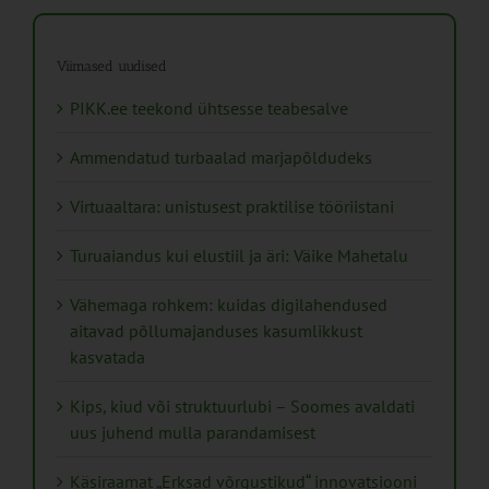
Viimased uudised
PIKK.ee teekond ühtsesse teabesalve
Ammendatud turbaalad marjapõldudeks
Virtuaaltara: unistusest praktilise tööriistani
Turuaiandus kui elustiil ja äri: Väike Mahetalu
Vähemaga rohkem: kuidas digilahendused
aitavad põllumajanduses kasumlikkust
kasvatada
Kips, kiud või struktuurlubi – Soomes avaldati
uus juhend mulla parandamisest
Käsiraamat „Erksad võrgustikud“ innovatsiooni