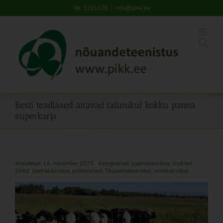
Skip
Tel: 5201078
|
info@pikk.ee
to
content
Eesti teadlased aitavad talunikul kokku panna
superkarja
Avaldatud: 16. november 2023
Kategooriad:
Loomakasvatus
,
Uudised
Sildid:
loomakasvatus
,
piimaveised
,
Tõuloomakasvatus
,
veisekasvatus