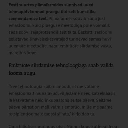
Eesti suurtes piimafarmides sünnivad uued
lehmapõlvkonnad praegu üldiselt kunstliku
seemendamise teel.
Piimafarmer soovib karja just
emasloomi, kuid praeguse meetodiga pole võimalik
seda soovi sajaprotsendiliselt täita. Eeskätt isasloomi
eelistavad lihaveisekasvatajad tunnevad samas huvi
uuemate meetodite, nagu embrüote siirdamise vastu,
märgib Nõmm.
Embrüote siirdamise tehnoloogiaga saab valida
looma sugu
“See tehnoloogia käib niimoodi, et me võtame
emasloomalt munarakud, viljastame need katseklaasis
ja kasvatame neid inkubaatoris seitse päeva. Seitsme
päeva pärast on meil valmis embrüo, mille me saame
retsipientloomale tagasi siirata,” kirjeldab ta.
Oma hiljutises uuringus otsis Nõmm koos kolleegidega