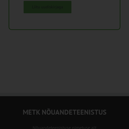
Liitu uudiskirjaga
METK NÕUANDETEENISTUS
Nõuandeteenistuse nimetuse alt