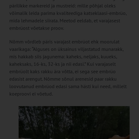
pärilikke markereid ja mustreid: mille põhjal oleks
võimalik leida parima kvaliteediga katseklaasi-embrüo,
mida lehmadele siirata. Meetod eeldab, et varajasest
embrüost võetakse proov.
Nõmm võrdleb päris varajast embrüot ehk moorulat
vaarikaga: “Alguses on üksainus viljastatud munarakk,
mis hakkab siis jagunema: kaheks, neljaks, kuueks,
kaheksaks, 16-ks, 32-ks ja nii edasi.” Kui varajaselt
embrüolt kaks rakku ära võtta, ei sega see embrüo
edasist arengut. Nõmme sõnul arenesid paar rakku
loovutanud embrüod edasi sama hästi kui need, millelt
koeproovi ei võetud.