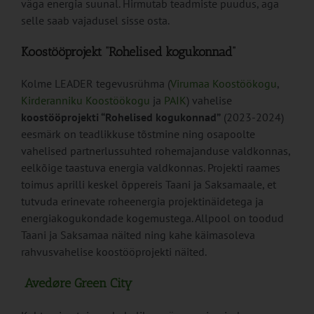
väga energia suunal. Hirmutab teadmiste puudus, aga
selle saab vajadusel sisse osta.
Koostööprojekt “Rohelised kogukonnad”
Kolme LEADER tegevusrühma (
Virumaa Koostöökogu
,
Kirderanniku Koostöökogu
ja
PAIK
) vahelise
koostööprojekti “Rohelised kogukonnad”
(2023-2024)
eesmärk on teadlikkuse tõstmine ning osapoolte
vahelised partnerlussuhted rohemajanduse valdkonnas,
eelkõige taastuva energia valdkonnas. Projekti raames
toimus aprilli keskel õppereis Taani ja Saksamaale, et
tutvuda erinevate roheenergia projektinäidetega ja
energiakogukondade kogemustega. Allpool on toodud
Taani ja Saksamaa näited ning kahe käimasoleva
rahvusvahelise koostööprojekti näited.
Avedøre Green City