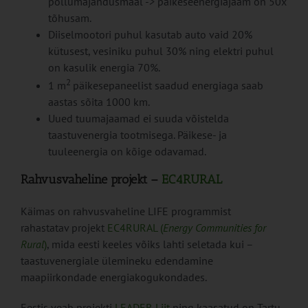
põllumajandusmaal -> päikeseenergiajaam on 50x
tõhusam.
Diiselmootori puhul kasutab auto vaid 20%
kütusest, vesiniku puhul 30% ning elektri puhul
on kasulik energia 70%.
2
1 m
päikesepaneelist saadud energiaga saab
aastas sõita 1000 km.
Uued tuumajaamad ei suuda võistelda
taastuvenergia tootmisega. Päikese- ja
tuuleenergia on kõige odavamad.
Rahvusvaheline projekt –
EC4RURAL
Käimas on rahvusvaheline LIFE programmist
rahastatav projekt
EC4RURAL (
Energy Communities for
Rural
)
, mida eesti keeles võiks lahti seletada kui –
taastuvenergiale ülemineku edendamine
maapiirkondade energiakogukondades.
Eestis veab projekti
LEADER Liit
ning kaasatud on Tartu