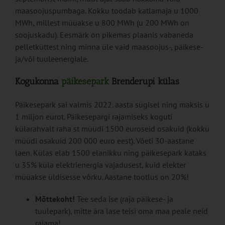
maasoojuspumbaga. Kokku toodab katlamaja u 1000
MWh, millest müüakse u 800 MWh (u 200 MWh on
soojuskadu). Eesmärk on pikemas plaanis vabaneda
pelletküttest ning minna üle vaid maasoojus-, päikese-
ja/või tuuleenergiale.
Kogukonna
päikesepark
Brenderupi külas
Päikesepark sai valmis 2022. aasta sügisel ning maksis u
1 miljon eurot. Päikesepargi rajamiseks koguti
külarahvalt raha st müüdi 1500 euroseid osakuid (kokku
müüdi osakuid 200 000 euro eest). Võeti 30-aastane
laen. Külas elab 1500 elanikku ning päikesepark kataks
u 35% küla elektrienergia vajadusest, kuid elekter
müüakse üldisesse võrku. Aastane tootlus on 20%!
Mõttekoht!
Tee seda ise (raja päikese- ja
tuulepark), mitte ära lase teisi oma maa peale neid
rajama!