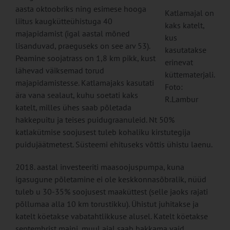
aasta oktoobriks ning esimese hooga
Katlamajal on
liitus kaugkütteühistuga 40
kaks katelt,
majapidamist (igal aastal mõned
kus
lisanduvad, praeguseks on see arv 53).
kasutatakse
Peamine soojatrass on 1,8 km pikk, kust
erinevat
lähevad väiksemad torud
küttematerjali.
majapidamistesse. Katlamajaks kasutati
Foto:
ära vana sealaut, kuhu soetati kaks
R.Lambur
katelt, milles ühes saab põletada
hakkepuitu ja teises puidugraanuleid. Nt 50%
katlakütmise soojusest tuleb kohaliku kirstutegija
puidujäätmetest. Süsteemi ehituseks võttis ühistu laenu.
2018. aastal investeeriti maasoojuspumpa, kuna
igasugune põletamine ei ole keskkonnasõbralik, nüüd
tuleb u 30-35% soojusest maaküttest (selle jaoks rajati
põllumaa alla 10 km torustikku). Ühistut juhitakse ja
katelt köetakse vabatahtlikkuse alusel. Katelt köetakse
septembrist maini, muul ajal saab hakkama vaid