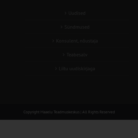
Uudised
Sündmused
Konsulent, nõustaja
Teabesalv
Liitu uudiskirjaga
Copyright
Maaelu Teadmuskeskus | All Rights Reserved