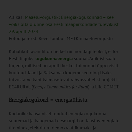
Allikas:
Maaeluvõrgustik: Energiakogukonnad – see
võiks olla oluline osa Eesti maapiirkondade tulevikust.
29. aprill 2024
Fotod ja tekst: Reve Lambur, METK maaeluvõrgustik
Kohalikul tasandil on hetkel nii mõndagi teoksil, et ka
Eesti liiguks
kogukonnaenergia
suunal. Artiklist saab
lugeda, millised on aprilli keskel toimunud õppereisilt
kuuldud Taani ja Saksamaa kogemused ning lisaks
tutvustame kaht käimasolevat rahvusvahelist projekti –
EC4RURAL (
Energy Communities for Rural
) ja Life COMET.
Energiakogukond = energiaühistu
Kodanike kaasamisel loodud energiakogukonna
suuremad ja kaugemad eesmärgid on taastuvenergiale
üleminek, elektrituru demokraatlikumaks ja