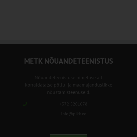
METK NÕUANDETEENISTUS
Nõuandeteenistuse nimetuse alt
korraldatalse põllu- ja maamajanduslikke
nõustamisteenuseid.
+372 5201078
info@pikk.ee