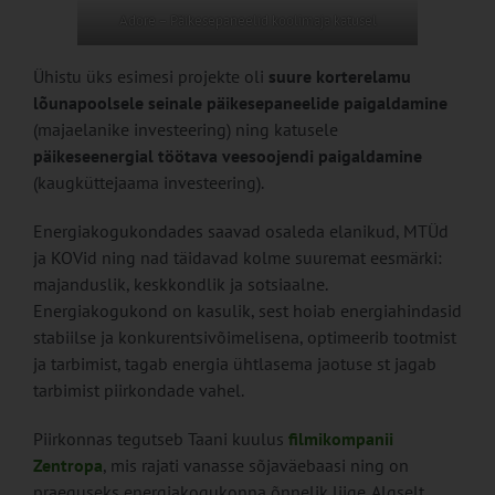
Adore – Päikesepaneelid koolimaja katusel
Ühistu üks esimesi projekte oli
suure korterelamu
lõunapoolsele seinale päikesepaneelide paigaldamine
(majaelanike investeering) ning katusele
päikeseenergial töötava veesoojendi paigaldamine
(kaugküttejaama investeering).
Energiakogukondades saavad osaleda elanikud, MTÜd
ja KOVid ning nad täidavad kolme suuremat eesmärki:
majanduslik, keskkondlik ja sotsiaalne.
Energiakogukond on kasulik, sest hoiab energiahindasid
stabiilse ja konkurentsivõimelisena, optimeerib tootmist
ja tarbimist, tagab energia ühtlasema jaotuse st jagab
tarbimist piirkondade vahel.
Piirkonnas tegutseb Taani kuulus
filmikompanii
Zentropa
, mis rajati vanasse sõjaväebaasi ning on
praeguseks energiakogukonna õnnelik liige. Algselt