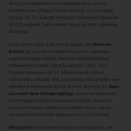
Room
). Linnaelanikele korraldatakse kord aastast
kliimafestivali (
People Climate Festival
), mis sel aastal
toimub 29.-31. augustil ning kuhu oodatakse ligikaudu
40 000 osalejat. Seitse aastat tagasi alustati sajakonna
osalisega.
Kuna Taanis sajab 120 päeval aastas, siis
vihmavee
äravool
oli suureks probleemiks. Suurte sadudega
uppusid majade keldrid. Mahukas kliimamõjudega
kohanemise projekt viidi ellu aastatel 2012-2019.
Projekti maksumus oli 11 miljonit eurot, millest
kolmandiku rahastas linn, kolmandiku kulud kattis vee-
ettevõte ja kolmandik tuli EL fondist. Tegemist on
Taani
suuruselt teise kliimaprojektiga
, suurim on pealinnas
Kopenhagenis. Projekti tulemusena juhiti vihmavesi
kolmes linnakese piirkonnas nutikalt merre, selleks
süvendati ja/või ehitati tänavaid muul viisil ümber.
Mõttekoht!
Kui kliimaeesmärgid ei ole täidetud, siis