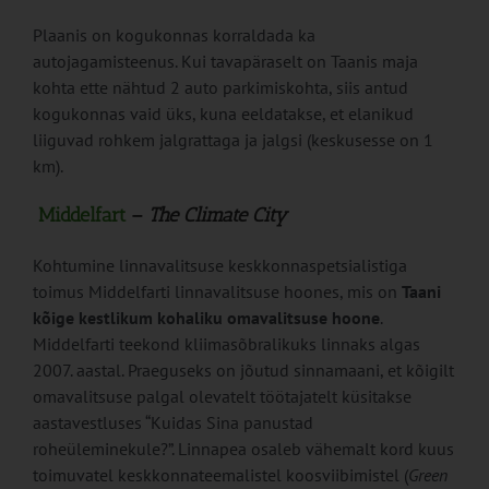
Plaanis on kogukonnas korraldada ka
autojagamisteenus. Kui tavapäraselt on Taanis maja
kohta ette nähtud 2 auto parkimiskohta, siis antud
kogukonnas vaid üks, kuna eeldatakse, et elanikud
liiguvad rohkem jalgrattaga ja jalgsi (keskusesse on 1
km).
Middelfart
–
The Climate City
Kohtumine linnavalitsuse keskkonnaspetsialistiga
toimus Middelfarti linnavalitsuse hoones, mis on
Taani
kõige kestlikum kohaliku omavalitsuse hoone
.
Middelfarti teekond kliimasõbralikuks linnaks algas
2007. aastal. Praeguseks on jõutud sinnamaani, et kõigilt
omavalitsuse palgal olevatelt töötajatelt küsitakse
aastavestluses “Kuidas Sina panustad
roheüleminekule?”. Linnapea osaleb vähemalt kord kuus
toimuvatel keskkonnateemalistel koosviibimistel (
Green