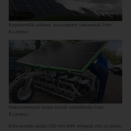
Kogukondlik päikese- ja tuulepark Saksamaal. Foto:
R.Lambur
Päikeseenergial töötav külvik-vaheltharija. Foto:
R.Lambur
Küla toodab aastas 100 mln kWh energiat, mis on piisav,