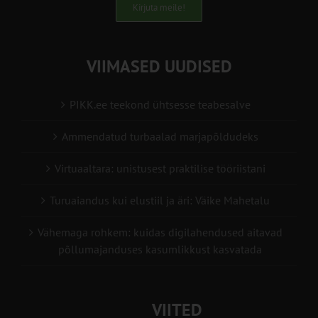
Kirjuta meile!
VIIMASED UUDISED
PIKK.ee teekond ühtsesse teabesalve
Ammendatud turbaalad marjapõldudeks
Virtuaaltara: unistusest praktilise tööriistani
Turuaiandus kui elustiil ja äri: Väike Mahetalu
Vähemaga rohkem: kuidas digilahendused aitavad
põllumajanduses kasumlikkust kasvatada
VIITED