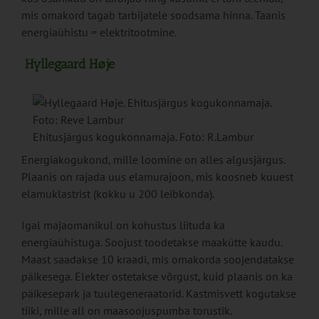
mis omakord tagab tarbijatele soodsama hinna. Taanis
energiaühistu = elektritootmine.
Hyllegaard Høje
Ehitusjärgus kogukonnamaja. Foto: R.Lambur
Energiakogukond, mille loomine on alles algusjärgus.
Plaanis on rajada uus elamurajoon, mis koosneb kuuest
elamuklastrist (kokku u 200 leibkonda).
Igal majaomanikul on kohustus liituda ka
energiaühistuga. Soojust toodetakse maakütte kaudu.
Maast saadakse 10 kraadi, mis omakorda soojendatakse
päikesega. Elekter ostetakse võrgust, kuid plaanis on ka
päikesepark ja tuulegeneraatorid. Kastmisvett kogutakse
tiiki, mille all on maasoojuspumba torustik.