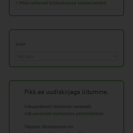
Mida näitavad toiduohutuse seirearuanded
Arhiiv
Arhiiv
Pikk.ee uudiskirjaga liitumine.
Isikuandmeid töötleme vastavalt
Isikuandmete töötlemise põhimõtetele
Täpsem liitumisvorm on