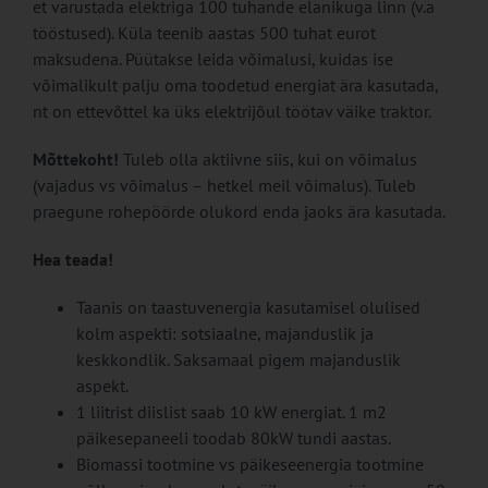
et varustada elektriga 100 tuhande elanikuga linn (v.a
tööstused). Küla teenib aastas 500 tuhat eurot
maksudena. Püütakse leida võimalusi, kuidas ise
võimalikult palju oma toodetud energiat ära kasutada,
nt on ettevõttel ka üks elektrijõul töötav väike traktor.
Mõttekoht!
Tuleb olla aktiivne siis, kui on võimalus
(vajadus vs võimalus – hetkel meil võimalus). Tuleb
praegune rohepöörde olukord enda jaoks ära kasutada.
Hea teada!
Taanis on taastuvenergia kasutamisel olulised
kolm aspekti: sotsiaalne, majanduslik ja
keskkondlik. Saksamaal pigem majanduslik
aspekt.
1 liitrist diislist saab 10 kW energiat. 1 m2
päikesepaneeli toodab 80kW tundi aastas.
Biomassi tootmine vs päikeseenergia tootmine