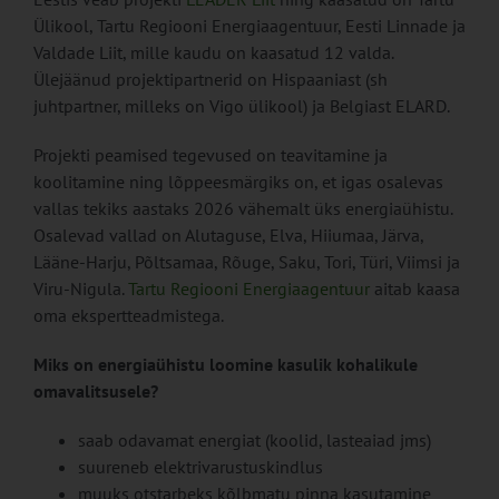
Ülikool, Tartu Regiooni Energiaagentuur, Eesti Linnade ja
Valdade Liit, mille kaudu on kaasatud 12 valda.
Ülejäänud projektipartnerid on Hispaaniast (sh
juhtpartner, milleks on Vigo ülikool) ja Belgiast ELARD.
Projekti peamised tegevused on teavitamine ja
koolitamine ning lõppeesmärgiks on, et igas osalevas
vallas tekiks aastaks 2026 vähemalt üks energiaühistu.
Osalevad vallad on Alutaguse, Elva, Hiiumaa, Järva,
Lääne-Harju, Põltsamaa, Rõuge, Saku, Tori, Türi, Viimsi ja
Viru-Nigula.
Tartu Regiooni Energiaagentuur
aitab kaasa
oma ekspertteadmistega.
Miks on energiaühistu loomine kasulik kohalikule
omavalitsusele?
saab odavamat energiat (koolid, lasteaiad jms)
suureneb elektrivarustuskindlus
muuks otstarbeks kõlbmatu pinna kasutamine