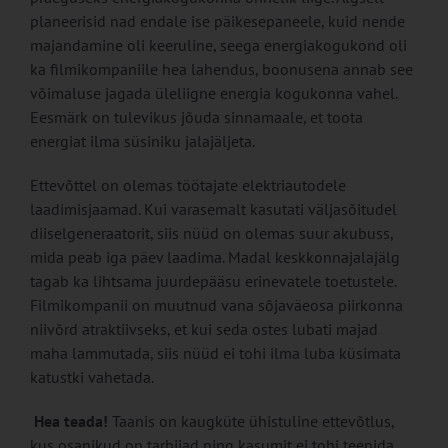
planeerisid nad endale ise päikesepaneele, kuid nende
majandamine oli keeruline, seega energiakogukond oli
ka filmikompaniile hea lahendus, boonusena annab see
võimaluse jagada üleliigne energia kogukonna vahel.
Eesmärk on tulevikus jõuda sinnamaale, et toota
energiat ilma süsiniku jalajäljeta.
Ettevõttel on olemas töötajate elektriautodele
laadimisjaamad. Kui varasemalt kasutati väljasõitudel
diiselgeneraatorit, siis nüüd on olemas suur akubuss,
mida peab iga päev laadima. Madal keskkonnajalajälg
tagab ka lihtsama juurdepääsu erinevatele toetustele.
Filmikompanii on muutnud vana sõjaväeosa piirkonna
niivõrd atraktiivseks, et kui seda ostes lubati majad
maha lammutada, siis nüüd ei tohi ilma luba küsimata
katustki vahetada.
Hea teada!
Taanis on kaugküte ühistuline ettevõtlus,
kus osanikud on tarbijad ning kasumit ei tohi teenida,