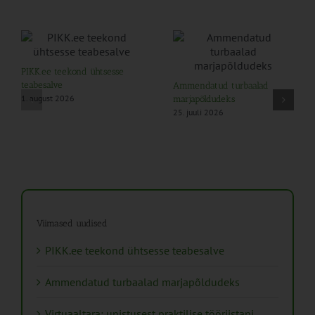
PIKK.ee teekond ühtsesse
teabesalve
Ammendatud turbaalad
1. august 2026
marjapõldudeks
25. juuli 2026
Viimased uudised
PIKK.ee teekond ühtsesse teabesalve
Ammendatud turbaalad marjapõldudeks
Virtuaaltara: unistusest praktilise tööriistani