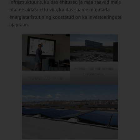
infrastruktuuris, kuidas ehitused ja maa saavad meie
plaane aidata ellu viia, kuidas saame mõjutada
energiataristut ning koostatud on ka investeeringute
ajaplaan.
Adore – taamal paistab
korterelamu
Avedore EBO consult