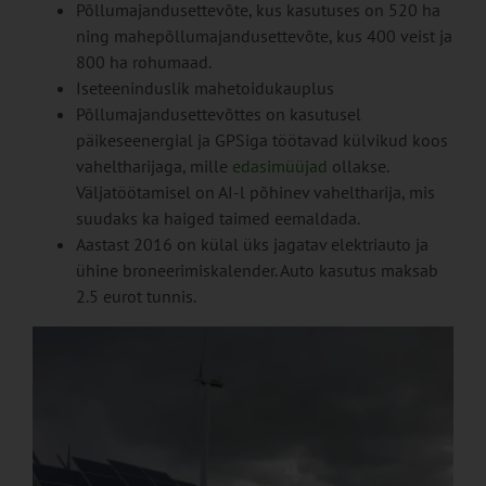
Põllumajandusettevõte, kus kasutuses on 520 ha
ning mahepõllumajandusettevõte, kus 400 veist ja
800 ha rohumaad.
Iseteeninduslik mahetoidukauplus
Põllumajandusettevõttes on kasutusel
päikeseenergial ja GPSiga töötavad külvikud koos
vaheltharijaga, mille
edasimüüjad
ollakse.
Väljatöötamisel on AI-l põhinev vaheltharija, mis
suudaks ka haiged taimed eemaldada.
Aastast 2016 on külal üks jagatav elektriauto ja
ühine broneerimiskalender. Auto kasutus maksab
2.5 eurot tunnis.