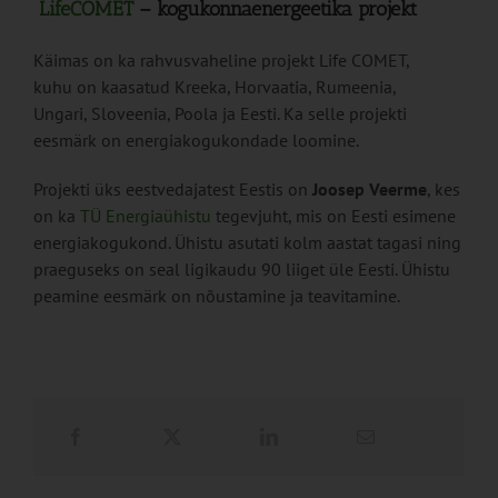
LifeCOMET
– kogukonnaenergeetika projekt
Käimas on ka rahvusvaheline projekt Life COMET,
kuhu on kaasatud Kreeka, Horvaatia, Rumeenia,
Ungari, Sloveenia, Poola ja Eesti. Ka selle projekti
eesmärk on energiakogukondade loomine.
Projekti üks eestvedajatest Eestis on
Joosep Veerme
, kes
on ka
TÜ Energiaühistu
tegevjuht, mis on Eesti esimene
energiakogukond. Ühistu asutati kolm aastat tagasi ning
praeguseks on seal ligikaudu 90 liiget üle Eesti. Ühistu
peamine eesmärk on nõustamine ja teavitamine.