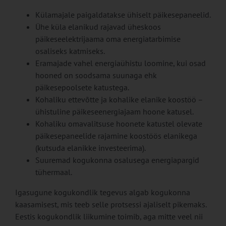
Külamajale paigaldatakse ühiselt päikesepaneelid.
Ühe küla elanikud rajavad üheskoos
päikeseelektrijaama oma energiatarbimise
osaliseks katmiseks.
Eramajade vahel energiaühistu loomine, kui osad
hooned on soodsama suunaga ehk
päikesepoolsete katustega.
Kohaliku ettevõtte ja kohalike elanike koostöö –
ühistuline päikeseenergiajaam hoone katusel.
Kohaliku omavalitsuse hoonete katustel olevate
päikesepaneelide rajamine koostöös elanikega
(kutsuda elanikke investeerima).
Suuremad kogukonna osalusega energiapargid
tühermaal.
Igasugune kogukondlik tegevus algab kogukonna
kaasamisest, mis teeb selle protsessi ajaliselt pikemaks.
Eestis kogukondlik liikumine toimib, aga mitte veel nii