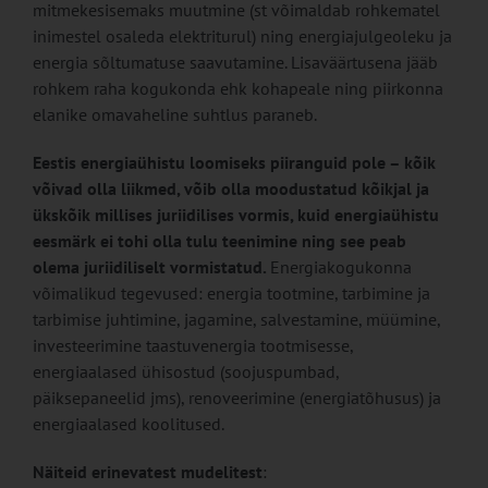
mitmekesisemaks muutmine (st võimaldab rohkematel
inimestel osaleda elektriturul) ning energiajulgeoleku ja
energia sõltumatuse saavutamine. Lisaväärtusena jääb
rohkem raha kogukonda ehk kohapeale ning piirkonna
elanike omavaheline suhtlus paraneb.
Eestis energiaühistu loomiseks piiranguid pole – kõik
võivad olla liikmed, võib olla moodustatud kõikjal ja
ükskõik millises juriidilises vormis, kuid energiaühistu
eesmärk ei tohi olla tulu teenimine ning see peab
olema juriidiliselt vormistatud.
Energiakogukonna
võimalikud tegevused: energia tootmine, tarbimine ja
tarbimise juhtimine, jagamine, salvestamine, müümine,
investeerimine taastuvenergia tootmisesse,
energiaalased ühisostud (soojuspumbad,
päiksepaneelid jms), renoveerimine (energiatõhusus) ja
energiaalased koolitused.
Näiteid erinevatest mudelitest
: