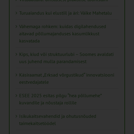
Turuaiandus kui elustiil ja äri: Väike Mahetalu
Vähemaga rohkem: kuidas digilahendused
aitavad põllumajanduses kasumlikkust
kasvatada
Kips, kiud või struktuurlubi – Soomes avaldati
uus juhend mulla parandamisest
Käsiraamat „Erksad võrgustikud“ innovatsiooni
eestvedajatele
ESEE 2025 esitas pilgu “hea põllumehe”
kuvandile ja nõustaja rollile
Isikukaitsevahendid ja ohutusnõuded
taimekaitsetöödel