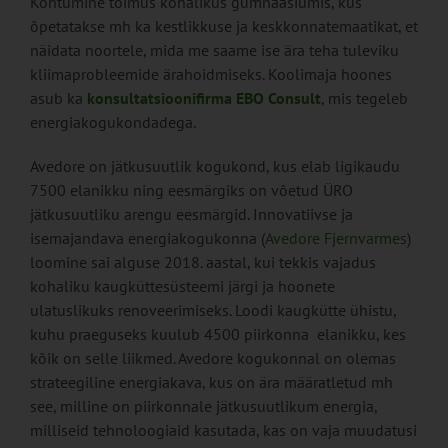
Kohtumine toimus kohalikus gümnaasiumis, kus
õpetatakse mh ka kestlikkuse ja keskkonnatemaatikat, et
näidata noortele, mida me saame ise ära teha tuleviku
kliimaprobleemide ärahoidmiseks. Koolimaja hoones
asub ka
konsultatsioonifirma EBO Consult
, mis tegeleb
energiakogukondadega.
Avedore on jätkusuutlik kogukond, kus elab ligikaudu
7500 elanikku ning eesmärgiks on võetud ÜRO
jätkusuutliku arengu eesmärgid. Innovatiivse ja
isemajandava energiakogukonna (
Avedore Fjernvarmes
)
loomine sai alguse 2018. aastal, kui tekkis vajadus
kohaliku kaugküttesüsteemi järgi ja hoonete
ulatuslikuks renoveerimiseks. Loodi kaugkütte ühistu,
kuhu praeguseks kuulub 4500 piirkonna elanikku, kes
kõik on selle liikmed. Avedore kogukonnal on olemas
strateegiline energiakava, kus on ära määratletud mh
see, milline on piirkonnale jätkusuutlikum energia,
milliseid tehnoloogiaid kasutada, kas on vaja muudatusi