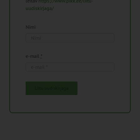
leitav
https://www.pikk.ee/liitu-
uudiskirjaga/
Nimi
e-mail
*
Liitu uudiskirjaga