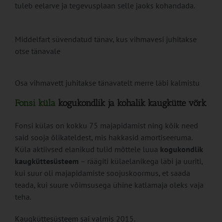
tuleb eelarve ja tegevusplaan selle jaoks kohandada.
Middelfart süvendatud tänav, kus vihmavesi juhitakse
otse tänavale
Osa vihmavett juhitakse tänavatelt merre läbi kalmistu
Fonsi küla
kogukondlik ja kohalik kaugkütte võrk
Fonsi külas on kokku 75 majapidamist ning kõik need
said sooja õlikateldest, mis hakkasid amortiseeruma.
Küla aktiivsed elanikud tulid mõttele luua
kogukondlik
kaugküttesüsteem
– räägiti külaelanikega läbi ja uuriti,
kui suur oli majapidamiste soojuskoormus, et saada
teada, kui suure võimsusega ühine katlamaja oleks vaja
teha.
Kaugküttesüsteem sai valmis 2015.