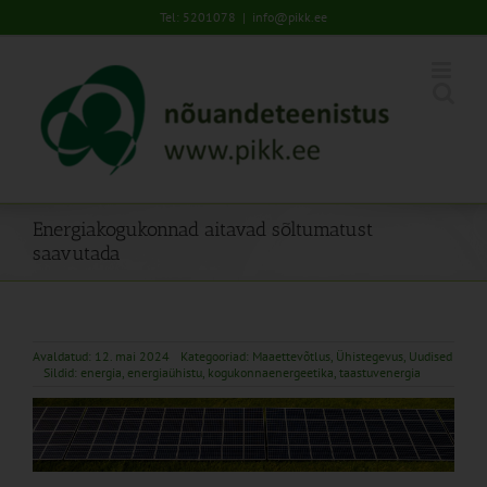
Skip
Tel: 5201078
|
info@pikk.ee
to
content
Energiakogukonnad aitavad sõltumatust
saavutada
Avaldatud: 12. mai 2024
Kategooriad:
Maaettevõtlus
,
Ühistegevus
,
Uudised
Sildid:
energia
,
energiaühistu
,
kogukonnaenergeetika
,
taastuvenergia