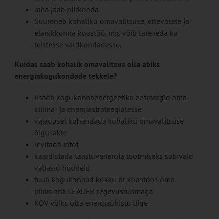
raha jääb piirkonda
Suureneb kohaliku omavalitsuse, ettevõtete ja
elanikkonna koostöö, mis võib laieneda ka
teistesse valdkondadesse.
Kuidas saab kohalik omavalitsus olla abiks
energiakogukondade tekkele?
lisada kogukonnaenergeetika eesmärgid oma
kliima- ja energiastrateegiatesse
vajadusel kohandada kohaliku omavalitsuse
õigusakte
levitada infot
kaardistada taastuvenergia tootmiseks sobivaid
vabasid hooneid
tuua kogukonnad kokku nt koostöös oma
piirkonna LEADER tegevusrühmaga
KOV võiks olla energiaühistu liige