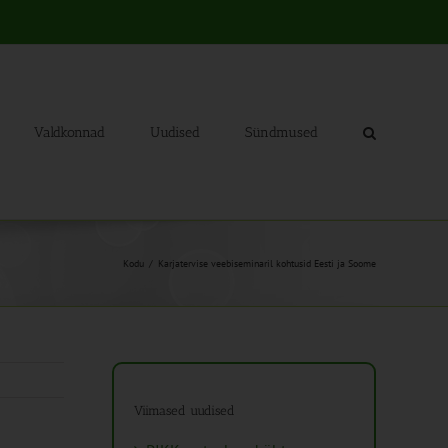
Valdkonnad
Uudised
Sündmused
Kodu
Karjatervise veebiseminaril kohtusid Eesti ja Soome
Viimased uudised