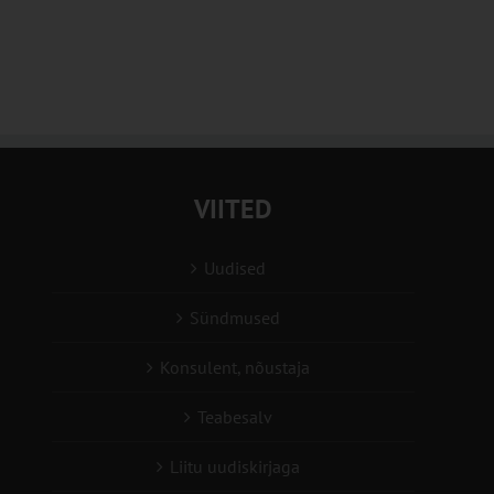
VIITED
Uudised
Sündmused
Konsulent, nõustaja
Teabesalv
Liitu uudiskirjaga