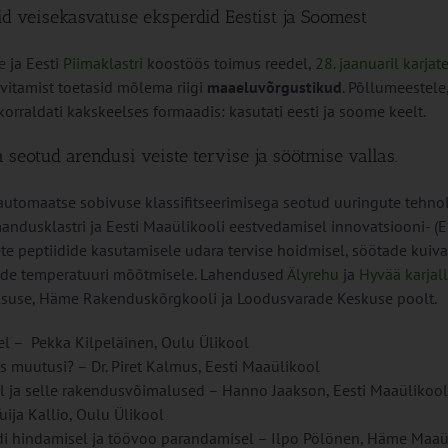
id veisekasvatuse eksperdid Eestist ja Soomest
e
ja Eesti
Piimaklastri
koostöös toimus reedel,
28. jaanuaril karjat
eavitamist toetasid mõlema riigi
maaeluvõrgustikud
. Põllumeestele
rraldati kakskeelses formaadis: kasutati eesti ja soome keelt.
a seotud arendusi veiste tervise ja söötmise vallas.
 automaatse sobivuse klassifitseerimisega seotud uuringute tehnol
andusklastri ja Eesti Maaülikooli eestvedamisel innovatsiooni- (E
e peptiidide kasutamisele udara tervise hoidmisel, söötade kuiva
rude temperatuuri mõõtmisele. Lahendused
Älyrehu
ja
Hyvää karjal
üksuse, Häme Rakenduskõrgkooli ja Loodusvarade Keskuse poolt.
el – Pekka Kilpeläinen, Oulu Ülikool
s muutusi? – Dr. Piret Kalmus, Eesti Maaülikool
ja selle rakendusvõimalused – Hanno Jaakson, Eesti Maaülikool
uija Kallio, Oulu Ülikool
eedi hindamisel ja töövoo parandamisel – Ilpo Pölönen, Häme Maaü