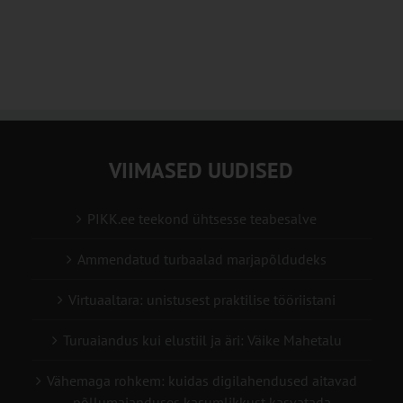
VIIMASED UUDISED
PIKK.ee teekond ühtsesse teabesalve
Ammendatud turbaalad marjapõldudeks
Virtuaaltara: unistusest praktilise tööriistani
Turuaiandus kui elustiil ja äri: Väike Mahetalu
Vähemaga rohkem: kuidas digilahendused aitavad
põllumajanduses kasumlikkust kasvatada