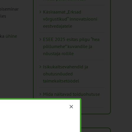
ebiseminar
Käsiraamat „Erksad
les
võrgustikud“ innovatsiooni
eestvedajatele
 ka
ühine
ESEE 2025 esitas pilgu “hea
põllumehe” kuvandile ja
nõustaja rollile
Isikukaitsevahendid ja
ohutusnõuded
taimekaitsetöödel
Mida näitavad toiduohutuse
seirearuanded