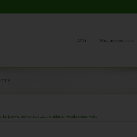
AKIS
Nõuandeteenistus
Soome
id:
karjatervis
,
loomakasvatus
,
piimaklaster
,
veisekasvatus
,
video