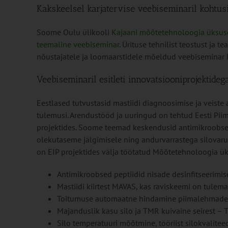
Kakskeelsel karjatervise veebiseminaril kohtus
Soome Oulu ülikooli
Kajaani mõõtetehnoloogia üksus
teemaline veebiseminar
. Ürituse tehnilist teostust ja t
nõustajatele ja loomaarstidele mõeldud veebiseminar ko
Veebiseminaril esitleti innovatsiooniprojektideg
Eestlased tutvustasid mastiidi diagnoosimise ja veiste
tulemusi. Arendustööd ja uuringud on tehtud Eesti Piim
projektides. Soome teemad keskendusid antimikroobset
olekutaseme jälgimisele ning andurvarrastega silova
on EIP projektides välja töötatud Mõõtetehnoloogia 
Antimikroobsed peptiidid nisade desinfitseerimis
Mastiidi kiirtest MAVAS, kas raviskeemi on tulema
Toitumuse automaatne hindamine piimalehmadel 
Majanduslik kasu silo ja TMR kuivaine seirest – T
Silo temperatuuri mõõtmine, tööriist silokvalit