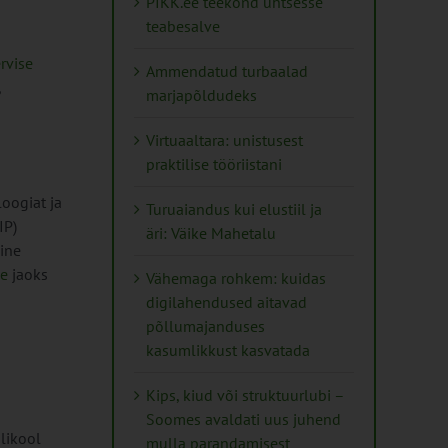
PIKK.ee teekond ühtsesse
teabesalve
ervise
Ammendatud turbaalad
,
marjapõldudeks
Virtuaaltara: unistusest
praktilise tööriistani
oogiat ja
Turuaiandus kui elustiil ja
IP)
äri: Väike Mahetalu
ine
le
jaoks
Vähemaga rohkem: kuidas
digilahendused aitavad
põllumajanduses
kasumlikkust kasvatada
Kips, kiud või struktuurlubi –
Soomes avaldati uus juhend
likool
mulla parandamisest