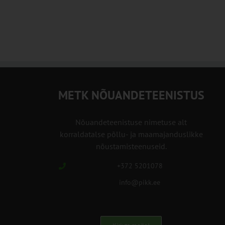
METK NÕUANDETEENISTUS
Nõuandeteenistuse nimetuse alt
korraldatalse põllu- ja maamajanduslikke
nõustamisteenuseid.
+372 5201078
info@pikk.ee