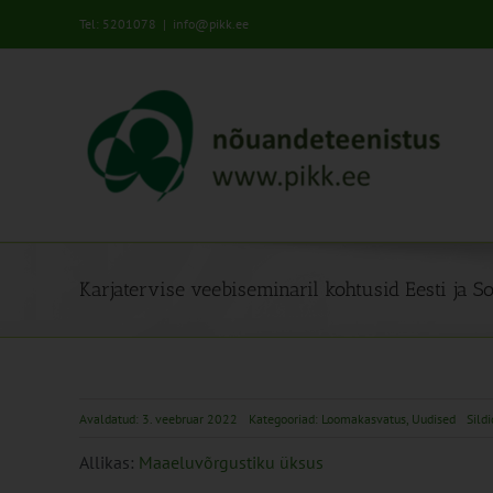
Skip
Tel: 5201078
|
info@pikk.ee
to
content
Karjatervise veebiseminaril kohtusid Eesti ja 
Avaldatud: 3. veebruar 2022
Kategooriad:
Loomakasvatus
,
Uudised
Sild
Allikas:
Maaeluvõrgustiku üksus