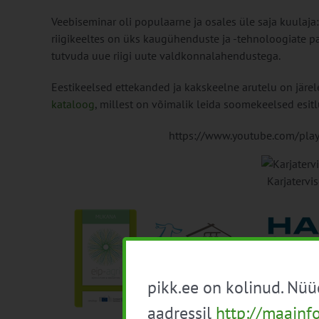
Veebiseminar oli populaarne ja osales üle saja kuulaja
riigikeeltes on üks kaugühenduste ja -tehnoloogiate 
tutvuda uue riigi uute valdkonnalahendustega.
Eestikeelsed ettekanded ja kakskeelne arutelu on järel
kataloog
, millest on võimalik leida soomekeelsed esitl
https://www.youtube.com/pla
Karjatervi
pikk.ee on kolinud. Nü
aadressil
http://maainf