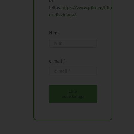
on
leitav
https://www.pikk.ee/liitu-
uudiskirjaga/
Nimi
e-mail
*
Liitu
uudiskirjaga