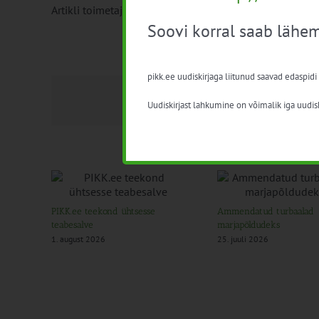
Artikli toimetaja: Hanna Tamsalu
Soovi korral saab lähem
pikk.ee uudiskirjaga liitunud saavad edaspidi
Uudiskirjast lahkumine on võimalik iga uudisk
PIKK.ee teekond ühtsesse
Ammendatud turbaalad
teabesalve
marjapõldudeks
1. august 2026
25. juuli 2026