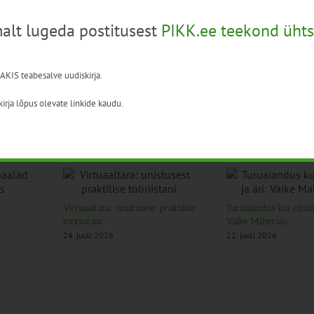
alt lugeda postitusest
PIKK.ee teekond ühts
 AKIS teabesalve uudiskirja.
irja lõpus olevate linkide kaudu.
Virtuaaltara: unistusest praktilise
Turuaiandus kui elustii
tööriistani
Väike Mahetalu
24. juuli 2026
22. juuli 2026