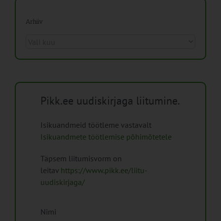
Arhiiv
Arhiiv
Pikk.ee uudiskirjaga liitumine.
Isikuandmeid töötleme vastavalt
Isikuandmete töötlemise põhimõtetele
Täpsem liitumisvorm on
leitav
https://www.pikk.ee/liitu-
uudiskirjaga/
Nimi