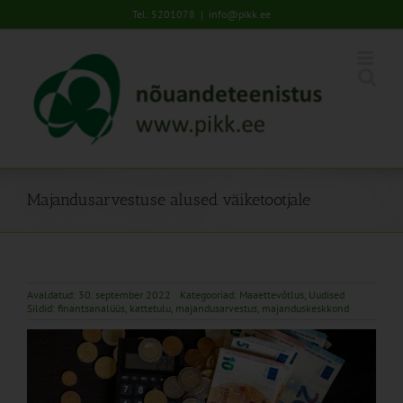
Skip
Tel: 5201078
|
info@pikk.ee
to
content
Majandusarvestuse alused väiketootjale
Avaldatud: 30. september 2022
Kategooriad:
Maaettevõtlus
,
Uudised
Sildid:
finantsanalüüs
,
kattetulu
,
majandusarvestus
,
majanduskeskkond