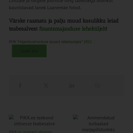
Lihtsate ja selgete jooniste ning tabelitega teavikut
kaunistavad Janek Laanemäe fotod.
Värske raamatu ja palju muud kasulikku leiad
teabesalvest
finantsmajanduse leheküljelt
!
PMK “Majandusarvestuse alused väiketootjale” 2022
Laadi alla
PIKK.ee teekond ühtsesse