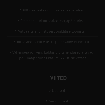
PIKK.ee teekond ühtsesse teabesalve
Ammendatud turbaalad marjapõldudeks
Virtuaaltara: unistusest praktilise tööriistani
Turuaiandus kui elustiil ja äri: Väike Mahetalu
Vähemaga rohkem: kuidas digilahendused aitavad
põllumajanduses kasumlikkust kasvatada
VIITED
Uudised
Sündmused