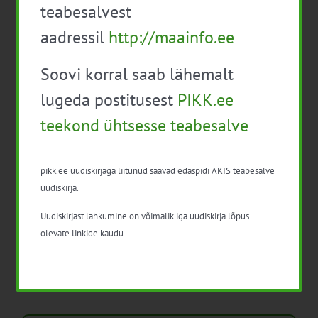
aitavad põllumajanduses kasumlikkust
teabesalvest
kasvatada
aadressil
http://maainfo.ee
Kips, kiud või struktuurlubi – Soomes avaldati
Soovi korral saab lähemalt
uus juhend mulla parandamisest
lugeda postitusest
PIKK.ee
Käsiraamat „Erksad võrgustikud“ innovatsiooni
eestvedajatele
teekond ühtsesse teabesalve
ESEE 2025 esitas pilgu “hea põllumehe”
kuvandile ja nõustaja rollile
pikk.ee uudiskirjaga liitunud saavad edaspidi AKIS teabesalve
uudiskirja.
Isikukaitsevahendid ja ohutusnõuded
Uudiskirjast lahkumine on võimalik iga uudiskirja lõpus
taimekaitsetöödel
olevate linkide kaudu.
Mida näitavad toiduohutuse seirearuanded