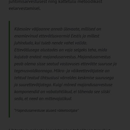
juhtimisarvestusest ning kattetulu metoodikast
eelarvestamisel.
Käesolev väljaanne annab ülevaate, millised on
enamlevinud ettevõtlusvormid Eestis ja millest
juhinduda, kui tuleb nende vahel valida.
Ettevõtlusega alustades on vaja selgeks teha, mida
kujutab endast majandusarvestus. Majandusarvestus
peab olema sisse seatud vastavuses ettevõtte suuruse ja
tegevusvaldkonnaga. Mikro- ja väikeettevõtjatele on
tehtud teatud lihtsustusi võrreldes keskmise suurusega
ja suurettevõtjatega. Kuigi mõned majandusarvestuse
komponendid on vabatahtlikud, ei tähenda see siiski
seda, et need on mittevajalikud.
“Majandusarvestuse alused väiketootjale”