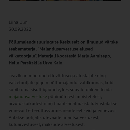
Liina Ulm
30.09.2022
Põllumajandusuuringute Keskuselt on ilmunud värske
teabematerjal “Majandusarvestuse alused
väiketootjale”. Materjali koostasid Marju Aamisepp,
Helle Persitski ja Urve Kaio.
Teavik on mõeldud ettevõtlusega alustajale ning
väiketootjale pigem põllumajandusvaldkonnas, kuid
sobib oma sisult igaühele, kes soovib rohkem teada
majandusarvestuse
põhimõtetest, mõistetetest,
arvutuskäikudest ning finantsanalüüsist. Tutvustatakse
erinevaid ettevõtlusvorme, nende eeliseid ja erinevusi.
Antakse põhjalik ülevaade finantsarvestusest,
kuluarvestusest, maksude arvestusest,