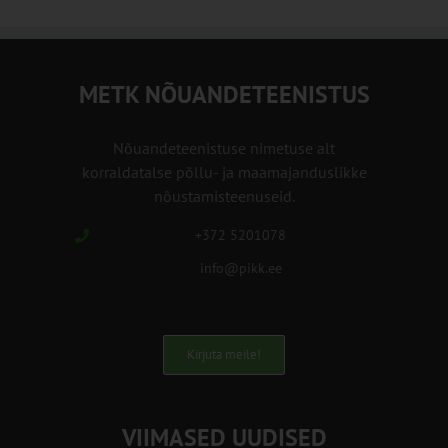
METK NÕUANDETEENISTUS
Nõuandeteenistuse nimetuse alt
korraldatalse põllu- ja maamajanduslikke
nõustamisteenuseid.
+372 5201078
info@pikk.ee
Kirjuta meile!
VIIMASED UUDISED