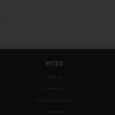
VIITED
Uudised
Sündmused
Konsulent, nõustaja
Teabesalv