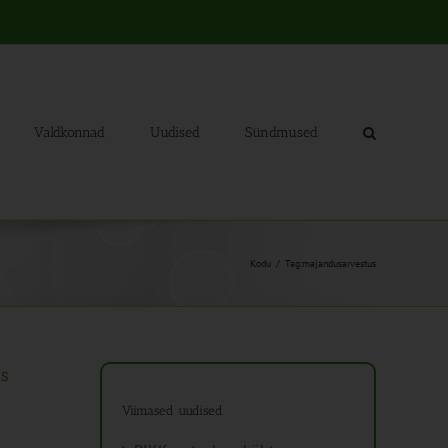
Valdkonnad
Uudised
Sündmused
Kodu
Tag:
majandusarvestus
us
Viimased uudised