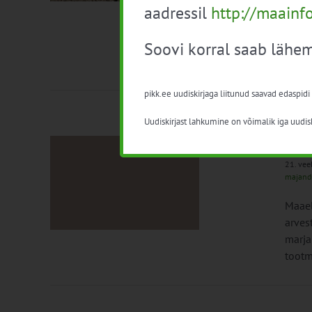
aadressil
http://maainf
Nende
majan
põllu
Soovi korral saab lähem
suutl
pikk.ee uudiskirjaga liitunud saavad edaspidi
Uudiskirjast lahkumine on võimalik iga uudisk
Uued
21. vee
majand
Maael
arves
marja
tootm