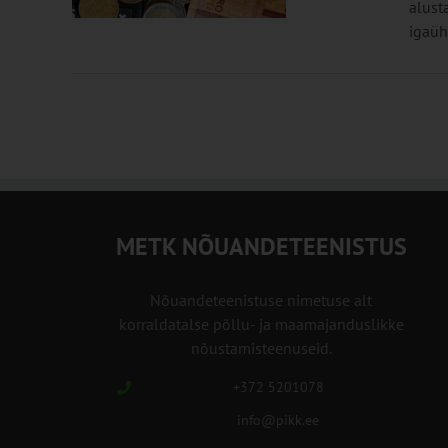
alust
igaüh
METK NÕUANDETEENISTUS
Nõuandeteenistuse nimetuse alt
korraldatalse põllu- ja maamajanduslikke
nõustamisteenuseid.
+372 5201078
info@pikk.ee