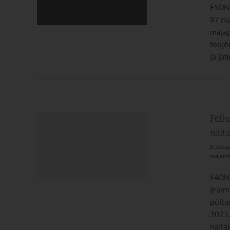
FSDN 
97 ma
majap
tööjõ
ja jä
Põll
näita
5. det
tlikkuse
majand
FADN 
(Farm
põllu
2025.
näitaj