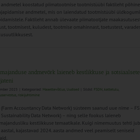
andmetel koostatud piimatootmise tootmistüübi faktileht põhin
japidamise andmetel, mis on laiendatud tootmistüübi üldkogumi
idamistele. Faktileht annab ülevaate piimatootjate maakasutusest
ust, tootmisest, kuludest, tootmise omahinnast, toetustest, varade
tkusuutlikkusest.
umajanduse andmevõrk laieneb kestlikkuse ja sotsiaalsete
jateni
sember 2025
|
Kategooriad:
Maaettevõtlus
,
Uudised
|
Sildid:
FSDN
,
kattetulu
,
usarvestus
,
riskijuhtimine
(Farm Accountancy Data Network) süsteem saanud uue nime – F
 Sustainability Data Network) – ning selle fookus laieneb
majandusliku kestlikkuse temaatikale. Kuigi nimemuutus tehti ju
 aastal, kajastavad 2024. aasta andmed veel peamiselt seniseid
aid.