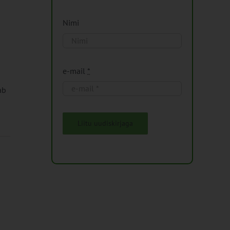
Nimi
e-mail
*
ab
Liitu uudiskirjaga