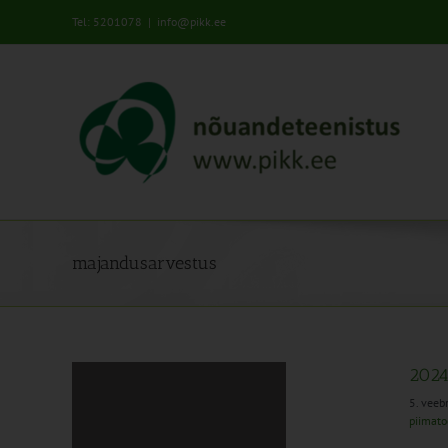
Skip
Tel: 5201078
|
info@pikk.ee
to
content
majandusarvestus
2024
5. veeb
piimat
anduslik