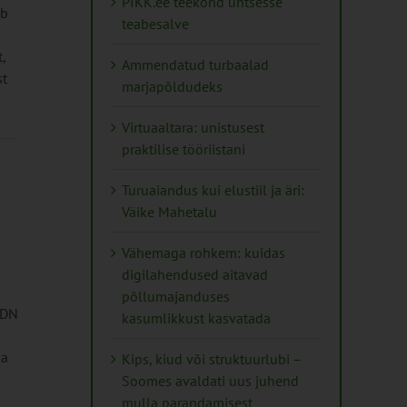
PIKK.ee teekond ühtsesse
eb
teabesalve
,
Ammendatud turbaalad
st
marjapõldudeks
Virtuaaltara: unistusest
praktilise tööriistani
Turuaiandus kui elustiil ja äri:
Väike Mahetalu
Vähemaga rohkem: kuidas
digilahendused aitavad
põllumajanduses
SDN
kasumlikkust kasvatada
ba
Kips, kiud või struktuurlubi –
Soomes avaldati uus juhend
mulla parandamisest