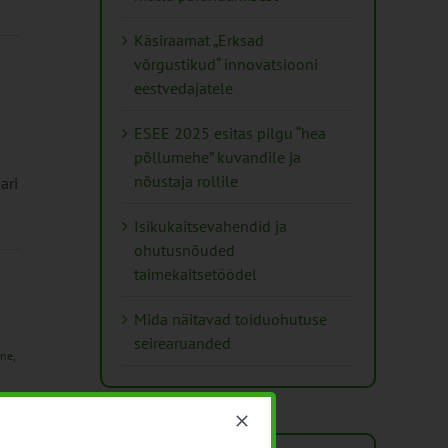
Käsiraamat „Erksad
võrgustikud“ innovatsiooni
eestvedajatele
ESEE 2025 esitas pilgu “hea
põllumehe” kuvandile ja
nõustaja rollile
ari
Isikukaitsevahendid ja
ohutusnõuded
taimekaitsetöödel
Mida näitavad toiduohutuse
seirearuanded
ine
,