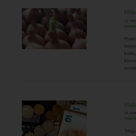
Mida
25. mä
kattetu
näitab?
vatus
Maael
taime
kokku
kõrva
arvut
Maja
30. se
majand
tjale
"Maja