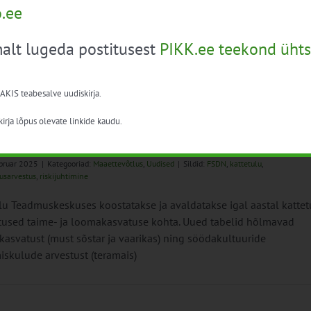
o.ee
 andmete abil saab hinnata eelkõige põllumajandusettevõtete
duslikku elujõulisust. Artiklis analüüsitakse
majandusettevõtete majanduslikku elujõulisust läbi nende
alt lugeda postitusest
PIKK.ee teekond ühts
ikkuse toota positiivset ettevõtjatulu.
 AKIS teabesalve uudiskirja.
irja lõpus olevate linkide kaudu.
 kattetulu arvestused
bruar 2025
|
Kategooriad:
Maaettevõtlus
,
Uudised
|
Sildid:
FSDN
,
kattetulu
,
usarvestus
,
riskijuhtimine
u Teadmuskeskuses koostatakse ja avaldatakse igal aastal kattet
tused taime- ja loomakasvatuse kohta. Uued tabelid hõlmavad
kasvatust (must sõstar ja vaarikas) ning söödakultuuride
iskulude arvestust (teramais)