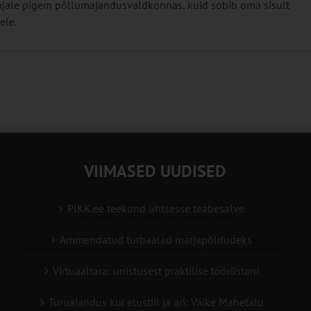
ajale pigem põllumajandusvaldkonnas, kuid sobib oma sisult
ele.
VIIMASED UUDISED
PIKK.ee teekond ühtsesse teabesalve
Ammendatud turbaalad marjapõldudeks
Virtuaaltara: unistusest praktilise tööriistani
Turuaiandus kui elustiil ja äri: Väike Mahetalu