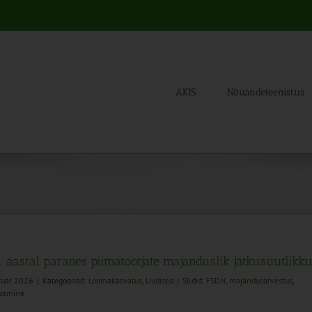
AKIS
Nõuandeteenistus
. aastal paranes piimatootjate majanduslik jätkusuutlikk
ruar 2026
|
Kategooriad:
Loomakasvatus
,
Uudised
|
Sildid:
FSDN
,
majandusarvestus
,
ootmine