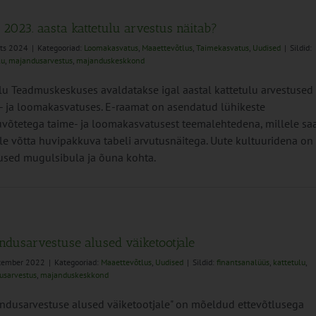
 2023. aasta kattetulu arvestus näitab?
rts 2024
|
Kategooriad:
Loomakasvatus
,
Maaettevõtlus
,
Taimekasvatus
,
Uudised
|
Sildid:
lu
,
majandusarvestus
,
majanduskeskkond
u Teadmuskeskuses avaldatakse igal aastal kattetulu arvestused
- ja loomakasvatuses. E-raamat on asendatud lühikeste
võtetega taime- ja loomakasvatusest teemalehtedena, millele sa
le võtta huvipakkuva tabeli arvutusnäitega. Uute kultuuridena on
used mugulsibula ja õuna kohta.
ndusarvestuse alused väiketootjale
ptember 2022
|
Kategooriad:
Maaettevõtlus
,
Uudised
|
Sildid:
finantsanalüüs
,
kattetulu
,
usarvestus
,
majanduskeskkond
ndusarvestuse alused väiketootjale" on mõeldud ettevõtlusega