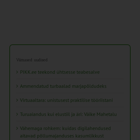
Viimased uudised
PIKK.ee teekond ühtsesse teabesalve
Ammendatud turbaalad marjapõldudeks
Virtuaaltara: unistusest praktilise tööriistani
Turuaiandus kui elustiil ja äri: Väike Mahetalu
Vähemaga rohkem: kuidas digilahendused
aitavad põllumajanduses kasumlikkust