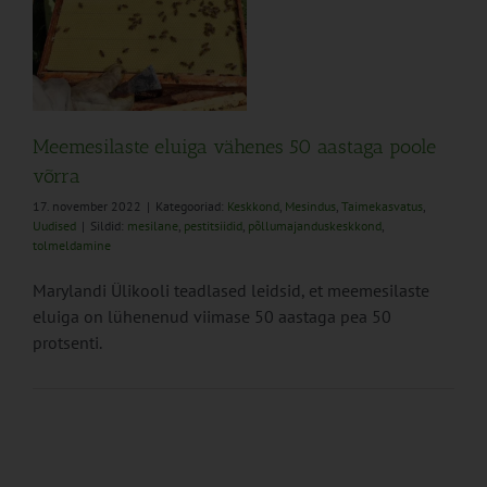
e
Meemesilaste eluiga vähenes 50 aastaga poole
võrra
17. november 2022
|
Kategooriad:
Keskkond
,
Mesindus
,
Taimekasvatus
,
Uudised
|
Sildid:
mesilane
,
pestitsiidid
,
põllumajanduskeskkond
,
tolmeldamine
Marylandi Ülikooli teadlased leidsid, et meemesilaste
eluiga on lühenenud viimase 50 aastaga pea 50
protsenti.