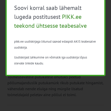
Soovi korral saab lähemalt
lugeda postitusest
PIKK.ee
teekond ühtsesse teabesalve
ad
pikk.ee uudiskirjaga liitunud saavad edaspidi AKIS teabesalve
uudiskirja.
Rapsi pestitsiidid hävitavad tolmeldajaid
Uudiskirjast lahkumine on võimalik iga uudiskirja lõpus
9. juuli 2012
|
Kategooriad:
Keskkond
,
Mesindus
,
Taimekasvatus
,
olevate linkide kaudu.
Uudised
|
Sildid:
mesilane
,
põllumajanduskeskkond
,
tolmeldamine
Tolmeldavatele putukatele ohutuks peetud
põllumajanduslik putukamürk rikub putukate hingamist,
vähendab nende eluiga ning mürgile lisatud
tolmeldajaid peletav aine põllul ei toimi.