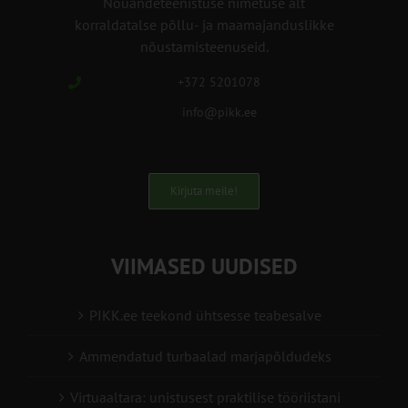
Nõuandeteenistuse nimetuse alt
korraldatalse põllu- ja maamajanduslikke
nõustamisteenuseid.
+372 5201078
info@pikk.ee
Kirjuta meile!
VIIMASED UUDISED
PIKK.ee teekond ühtsesse teabesalve
Ammendatud turbaalad marjapõldudeks
Virtuaaltara: unistusest praktilise tööriistani