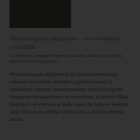
nd
Mesilashaiguste digijuhend – uus abivahend
mesinikele
17. mai 2026
|
Kategooriad:
Mesindus
,
Uudised
|
Sildid:
mesi
,
mesilane
,
mesilased
,
mesindusprogramm
Mesilashaiguste digijuhend on loodud eesmärgiga
pakkuda mesinikele asjalikku, usaldusväärset ja
visuaalselt toetatud teavet peamiste mesilashaiguste
varajaseks tuvastamiseks, ennetamiseks ja tõrjeks. Mida
teadlikum on mesinik ja mida varem ta haiguse avastab,
seda lihtsam on sellega toime tulla ja mesilasperesid
aidata.