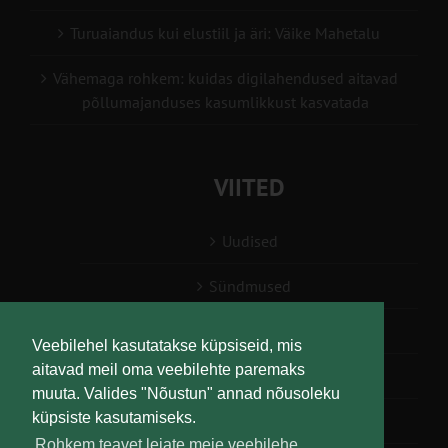
Turuaiandus kui elustiil ja äri: Väike Mahetalu
Vähemaga rohkem: kuidas digilahendused aitavad
põllumajanduses kasumlikkust kasvatada
VIITED
Uudised
Sündmused
Konsulent, nõustaja
Veebilehel kasutatakse küpsiseid, mis
aitavad meil oma veebilehte paremaks
Teabesalv
muuta. Valides "Nõustun" annad nõusoleku
küpsiste kasutamiseks.
Liitu uudiskirjaga
Rohkem teavet leiate meie veebilehe