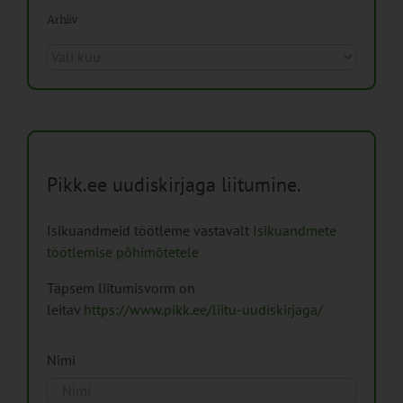
Arhiiv
Arhiiv
Pikk.ee uudiskirjaga liitumine.
Isikuandmeid töötleme vastavalt
Isikuandmete
töötlemise põhimõtetele
Täpsem liitumisvorm on
leitav
https://www.pikk.ee/liitu-uudiskirjaga/
Nimi