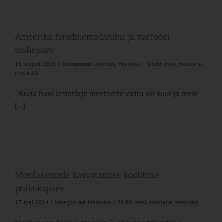
Ameerika haudmemädaniku ja varroosi
teabepäev
15. august 2025
|
Kategooriad:
Aiandus
,
Mesindus
|
Sildid:
mesi
,
mesilane
,
mesindus
Kuna huvi lestatõrje meetodite vastu oli suur ja meie
[...]
Mesilasemade kasvatamise koolituse
praktikapäev
17. mai 2024
|
Kategooriad:
Mesindus
|
Sildid:
mesi
,
mesilane
,
mesindus