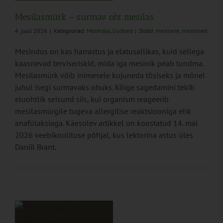
Mesilasmürk – surmav oht mesilas
4. juuli 2026
|
Kategooriad:
Mesindus
,
Uudised
|
Sildid:
mesilane
,
mesilased
Mesindus on kas harrastus ja elatusallikas, kuid sellega
kaasnevad terviseriskid, mida iga mesinik peab tundma.
Mesilasmürk võib inimesele kujuneda tõsiseks ja mõnel
juhul isegi surmavaks ohuks. Kõige sagedamini tekib
eluohtlik seisund siis, kui organism reageerib
mesilasmürgile tugeva allergilise reaktsiooniga ehk
anafülaksiaga. Käesolev artikkel on koostatud 14. mai
2026 veebikoolituse põhjal, kus lektorina astus üles
Daniil Brant.