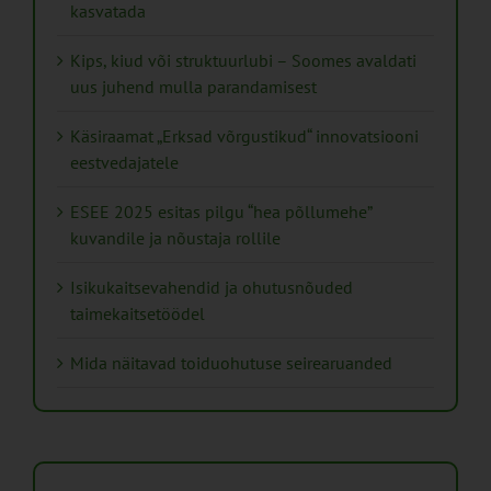
kasvatada
Kips, kiud või struktuurlubi – Soomes avaldati
uus juhend mulla parandamisest
Käsiraamat „Erksad võrgustikud“ innovatsiooni
eestvedajatele
ESEE 2025 esitas pilgu “hea põllumehe”
kuvandile ja nõustaja rollile
Isikukaitsevahendid ja ohutusnõuded
taimekaitsetöödel
Mida näitavad toiduohutuse seirearuanded