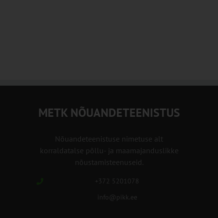
METK NÕUANDETEENISTUS
Nõuandeteenistuse nimetuse alt
korraldatalse põllu- ja maamajanduslikke
nõustamisteenuseid.
+372 5201078
info@pikk.ee