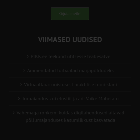
Kirjuta meile!
VIIMASED UUDISED
PIKK.ee teekond ühtsesse teabesalve
Ammendatud turbaalad marjapõldudeks
Virtuaaltara: unistusest praktilise tööriistani
Turuaiandus kui elustiil ja äri: Väike Mahetalu
Vähemaga rohkem: kuidas digilahendused aitavad
põllumajanduses kasumlikkust kasvatada