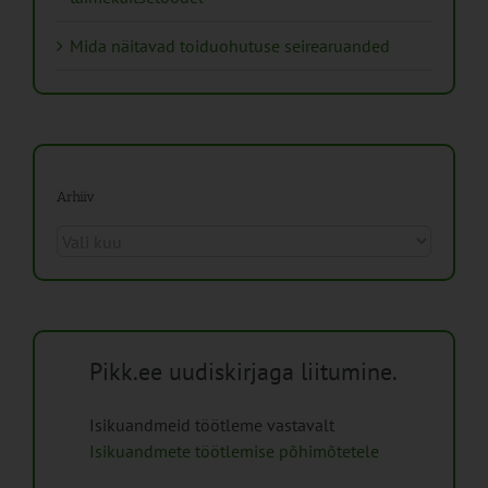
Mida näitavad toiduohutuse seirearuanded
Arhiiv
Arhiiv
Pikk.ee uudiskirjaga liitumine.
Isikuandmeid töötleme vastavalt
Isikuandmete töötlemise põhimõtetele