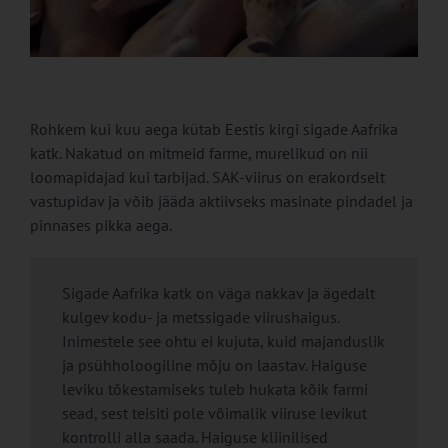
Rohkem kui kuu aega kütab Eestis kirgi sigade Aafrika
katk. Nakatud on mitmeid farme, murelikud on nii
loomapidajad kui tarbijad. SAK-viirus on erakordselt
vastupidav ja võib jääda aktiivseks masinate pindadel ja
pinnases pikka aega.
Sigade Aafrika katk on väga nakkav ja ägedalt
kulgev kodu- ja metssigade viirushaigus.
Inimestele see ohtu ei kujuta, kuid majanduslik
ja psühholoogiline mõju on laastav. Haiguse
leviku tõkestamiseks tuleb hukata kõik farmi
sead, sest teisiti pole võimalik viiruse levikut
kontrolli alla saada. Haiguse kliinilised