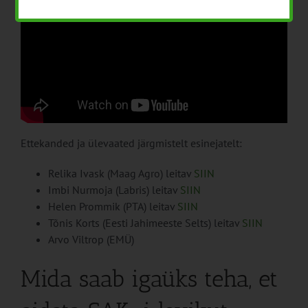
Ettekanded ja ülevaated järgmistelt esinejatelt:
Relika Ivask (Maag Agro) leitav
SIIN
Imbi Nurmoja (Labris) leitav
SIIN
Helen Prommik (PTA) leitav
SIIN
Tõnis Korts (Eesti Jahimeeste Selts) leitav
SIIN
Arvo Viltrop (EMÜ)
Mida saab igaüks teha, et