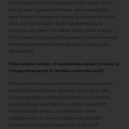
ka ühe nakatunud sea avastamisel kõik samas farmis
olevad sead lugeda võimalikeks viiruse kandjateks,
need esimesel võimalusel hukata ja seejärel töödelda
viisil, mis viiruse tapab. Teades konkreetse taudi
iseloomu, siis varem või natuke hiljem jõuab ta kõigi
farmi sigadeni ja põhjustab loomadele tõsiseid vaevusi.
Nendest põhimõtetest lähtuvad kõik Euroopa Liidu
liikmesriigid.
Mida tehakse selleks, et taudikoldes olevad inimesed ja
transpordivahendid ei levitaks omakorda taudi?
Kõik taudikoldes tegutsevad inimesed peavad olema
teadlikud bioturvalisuse nõuetest ning neid ka täie
tõsidusega järgima (sh kaitserõivastuse kasutamine,
puhastamine ja desinfektsioon, isiklik hügieen). Et
vältida taudide levikut, siis võimalike riskide
maandamiseks ei siseneta nakatunud ettevõtte
territooriumile tungiva vajaduseta ja kindlasti