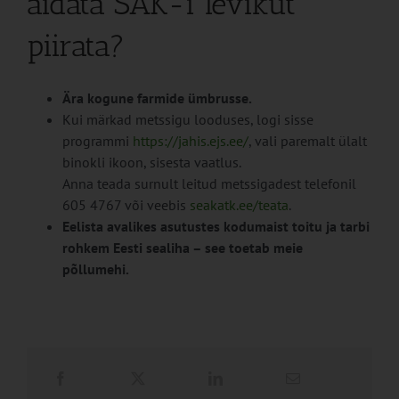
aidata SAK-i levikut
piirata?
Ära kogune farmide ümbrusse.
Kui märkad metssigu looduses, logi sisse
programmi
https://jahis.ejs.ee/
, vali paremalt ülalt
binokli ikoon, sisesta vaatlus.
Anna teada surnult leitud metssigadest telefonil
605 4767 või veebis
seakatk.ee/teata
.
Eelista avalikes asutustes kodumaist toitu ja tarbi
rohkem Eesti sealiha – see toetab meie
põllumehi.