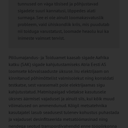
tunnused on väga tõsised ja põhjustavad
sigadele suuri kannatusi, lõppedes alati
surmaga. See ei ole ainult loomakasvatuslik
probleem, vaid ühiskondlik kriis, mis puudutab
nii toiduga varustatust, loomade heaolu kui ka
inimeste vaimset tervist.
Põllumajandus- ja Toiduamet kaasab sigade Aafrika
katku (SAK) sigade kahjutustamiseks Atria Eesti AS
loomsete kõrvalsaaduste üksuse. Iru elektrijaam on
kinnitanud põhimõttelist valmisolekut ning korraldati
testkatse, sest varasemalt pole elektrijaamas sigu
kahjutustatud. Matmispaigad võetakse kasutusele
üksnes äärmisel vajadusel ja ainult siis, kui kõik muud
võimalused on ammendunud. Kõigil metsatehnika
kasutajatel lasub seadusest tulenev kohustus puhastada
ja vajadusel desinfitseerida metsatöömasinad ning
nendega seotud transpordivahendid enne tööpiirkonna