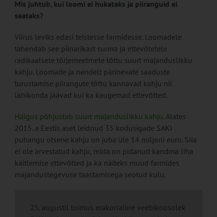
Mis juhtub, kui loomi ei hukataks ja piiranguid ei
seataks?
Viirus leviks edasi teistesse farmidesse. Loomadele
tähendab see piinarikast surma ja ettevõtetele
radikaalsete tõrjemeetmete tõttu suurt majanduslikku
kahju. Loomade ja nendelt pärinevate saaduste
turustamise piirangute tõttu kannavad kahju nii
lähikonda jäävad kui ka kaugemad ettevõtted.
Haigus põhjustab suurt majanduslikku kahju
. Alates
2015. a Eestis aset leidnud 35 kodusigade SAKi
puhangu otsene kahju on juba üle 14 miljoni euro. Siia
ei ole arvestatud kahju, mida on pidanud kandma liha
käitlemise ettevõtted ja ka näiteks muud farmides
majandustegevuse taastamisega seotud kulu.
25. augustil toimus erakorraline veebikoosolek