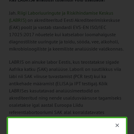
Jah.
Riigi Laboriuuringute ja Riskihindamise Keskus
(LABRIS)
on akrediteeritud Eesti Akrediteerimiskeskuse
(EAK) poolt ja vastab standardi EVS-EN ISO/IEC
17025:2017 nõuetele kui katselabor loomahaiguste
diagnostiliste uuringute ja toidu, sööda, vee, alkoholi,
mikrobioloogiliste ja keemiliste analüüside valdkonnas.
LABRIS on ainuke labor Eestis, kus teostatakse sigade
Aafrika katku (SAK) analüüse. Laboril on suutlikkus viia
läbi nii SAK viiruse tuvastamist (PCR test) kui ka
antikehade määramist (ELISA ja IPT testiga). Kõik
LABRISes kasutatavad analüüsimeetodid on
akrediteeritud ning nende usaldusväärsuse tagamiseks
osaletakse igal aastal Euroopa Liidu
referentlabortooriumi SAK alal korraldatavates
võrdluskatsetes. Võrdluskatsete tulemuste põhjal on
hinnanud EL referentlaboratoorium LABRISe
analüüsitulemused usaldusväärseks.