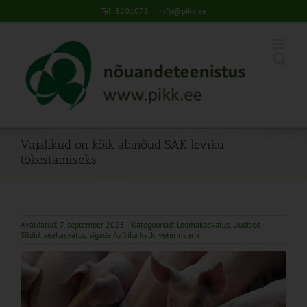
Skip
Tel: 5201078
|
info@pikk.ee
to
content
Vajalikud on kõik abinõud SAK leviku
tõkestamiseks
Avaldatud: 7. september 2025
Kategooriad:
Loomakasvatus
,
Uudised
Sildid:
seakasvatus
,
sigade Aafrika katk
,
veterinaaria