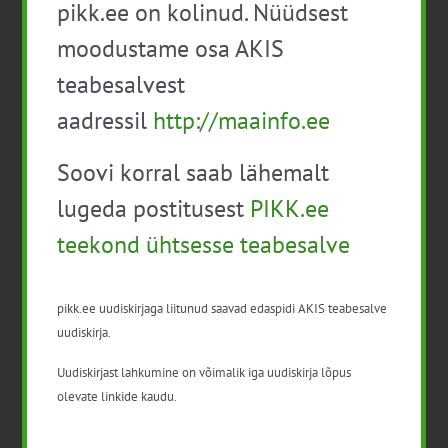
pikk.ee on kolinud. Nüüdsest
moodustame osa AKIS
LABRIS on Põllumajandus- ja Toiduameti poolt volitatud
ametliku kontrolli laboratooriumiks ja ministeeriumi
teabesalvest
poolt riiklikuks referentlaboratooriumiks eelpool
aadressil
http://maainfo.ee
nimetatud valdkondades, sh sigade Aafrika katku
määramise alal.
Soovi korral saab lähemalt
lugeda postitusest
PIKK.ee
4. septembril 2025 toimunud
Seakasvatuse konverents on jälgitav
teekond ühtsesse teabesalve
veebiülekandena SIIN
pikk.ee uudiskirjaga liitunud saavad edaspidi AKIS teabesalve
Eesti Tõusigade Aretusühistu poolt 9. mail 2025
uudiskirja.
läbi viidud SAK teemalise infopäeva salvestus
Uudiskirjast lahkumine on võimalik iga uudiskirja lõpus
on järelvaadatav
olevate linkide kaudu.