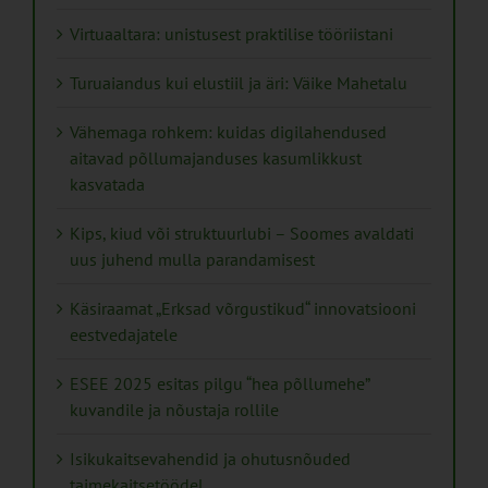
Virtuaaltara: unistusest praktilise tööriistani
Turuaiandus kui elustiil ja äri: Väike Mahetalu
Vähemaga rohkem: kuidas digilahendused
aitavad põllumajanduses kasumlikkust
kasvatada
Kips, kiud või struktuurlubi – Soomes avaldati
uus juhend mulla parandamisest
Käsiraamat „Erksad võrgustikud“ innovatsiooni
eestvedajatele
ESEE 2025 esitas pilgu “hea põllumehe”
kuvandile ja nõustaja rollile
Isikukaitsevahendid ja ohutusnõuded
taimekaitsetöödel