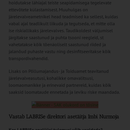
hoidutakse lähiajal teiste seapidamisega tegelevate
ettevõtete külastamisest. Muuhulgas on
järelevalveametnikel head teadmised ka sellest, kuidas
vabal ajal teadlikult liikuda ja tegutseda, et mitte olla
ise riskiallikaks järelevalves. Taudikoldest väljumisel
järgitakse saastunud ja puhta tsooni reegleid, st
vahetatakse kõik tõenäoliselt saastunud riided ja
jalanõud puhaste vastu ning desinfitseeritakse kõik
transpordivahendid.
Lisaks on Põllumajandus- ja Toiduamet teavitanud
järelevalveasutusi, kohalikke omavalitsusi,
loomaomanikke ja erinevaid partnereid, kuidas kõik
saaksid loomataude ennetada ja leviku riske maandada.
Vastab LABRISe direktori asetäitja Imbi Nurmoja
Kas LABRISe analüüsi tulemusi võib usaldada?