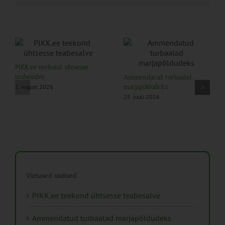
PIKK.ee teekond ühtsesse
teabesalve
Ammendatud turbaalad
1. august 2026
marjapõldudeks
25. juuli 2026
Viimased uudised
PIKK.ee teekond ühtsesse teabesalve
Ammendatud turbaalad marjapõldudeks