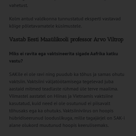
vahetust.
Kolm antud valdkonna tunnustatud eksperti vastavad
kõige põletavamatele küsimustele.
Vastab Eesti Maaülikooli professor Arvo Viltrop
Miks ei ravita ega vaktsineerita sigade Aafrika katku
vastu?
SAKile ei ole ravi ning puudub ka tõhus ja samas ohutu
vaktsiin. Vaktsiini väljatöötamisega tegelevad juba
aastaid mitmed teadlaste rühmad üle terve maailma.
Viimastel aastatel on Hiinas ja Vietnamis vaktsiine
kasutatud, kuid need ei ole osutunud ei piisavalt
tõhusaks ega ka ohutuks. Vaktsiiniviirus on hoopis
hübridiseerunud looduslikuga, mille tagajärjel on SAK-i
alane olukord muutunud hoopis keerulisemaks.