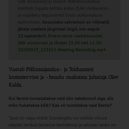
SAK olukorrast ja tõrjest. Veebikoosolekul
käsitleti Sigade Aafrika katku (SAK) hetkeseisu
ja vajalikku tegutsemist Eesti seakasvatuse
kaitsmiseks.
Koosoleku salvestust on võimalik
järele vaadata järgmisel lingil, mis aegub
25.septembril:
Erakorraline veebikoosolek
SAK olukorrast ja tõrjest 25.08 kell 12.30-
20250825_123552-Meeting Recording.mp4
Vastab Põllumajandus- ja Toiduameti
loomatervise ja -heaolu osakonna juhataja Olev
Kalda.
Kui farmis tuvastatakse vaid üks nakatunud siga, siis
miks hukatakse kõik? Kas nii toimitakse vaid Eestis?
Taud on väga ohtlik. Eesmärgiks on vältida viiruse
edasist levikut teistesse farmidesse ja ainsaks teeks on