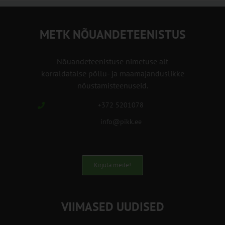
METK NÕUANDETEENISTUS
Nõuandeteenistuse nimetuse alt
korraldatalse põllu- ja maamajanduslikke
nõustamisteenuseid.
+372 5201078
info@pikk.ee
Kirjuta meile!
VIIMASED UUDISED