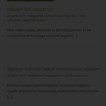
Infopäev SAK olukorrast
23. aprill 2025
|
Kategooriad:
Loomakasvatus
,
Metsandus
|
Sildid:
seakasvatus
,
sigade Aafrika katk
Hea seakasvataja, jahimees ja koostööpartner! Enne
suvepuhkuste hooaega soovime jagada [...]
Sigadega töötavate isikute nõuetekohane väljaõpe
20. aprill 2025
|
Kategooriad:
Loomakasvatus
|
Sildid:
seakasvatus
Koolitus annab farmitöötajatele erialaseid teadmisi
sigade anatoomia, füsioloogia, käitumuslike harjumuste
[...]