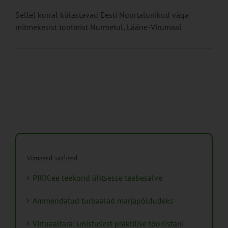
Sellel korral külastavad Eesti Noortalunikud väga
mitmekesist tootmist Nurmetul, Lääne-Virumaal
Viimased uudised
PIKK.ee teekond ühtsesse teabesalve
Ammendatud turbaalad marjapõldudeks
Virtuaaltara: unistusest praktilise tööriistani