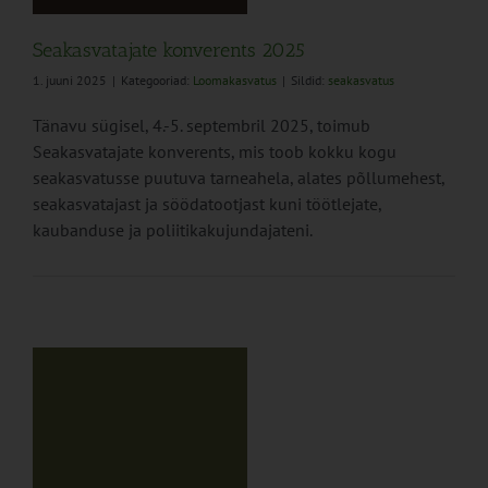
Seakasvatajate konverents 2025
1. juuni 2025
|
Kategooriad:
Loomakasvatus
|
Sildid:
seakasvatus
Tänavu sügisel, 4.-5. septembril 2025, toimub
Seakasvatajate konverents, mis toob kokku kogu
seakasvatusse puutuva tarneahela, alates põllumehest,
seakasvatajast ja söödatootjast kuni töötlejate,
kaubanduse ja poliitikakujundajateni.