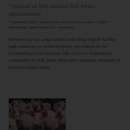
Vajalikud on kõik abinõud SAK leviku
tõkestamiseks
7. september 2025
|
Kategooriad:
Loomakasvatus
,
Uudised
|
Sildid:
seakasvatus
,
sigade Aafrika katk
,
veterinaaria
Rohkem kui kuu aega kütab Eestis kirgi sigade Aafrika
katk. Nakatud on mitmeid farme, murelikud on nii
loomapidajad kui tarbijad. SAK-viirus on erakordselt
vastupidav ja võib jääda aktiivseks masinate pindadel ja
pinnases pikka aega.