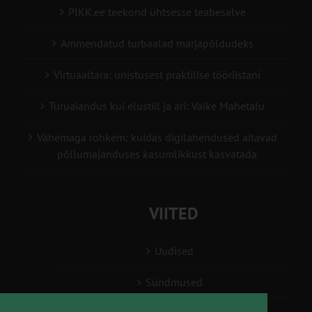
PIKK.ee teekond ühtsesse teabesalve
Ammendatud turbaalad marjapõldudeks
Virtuaaltara: unistusest praktilise tööriistani
Turuaiandus kui elustiil ja äri: Väike Mahetalu
Vähemaga rohkem: kuidas digilahendused aitavad
põllumajanduses kasumlikkust kasvatada
VIITED
Uudised
Sündmused