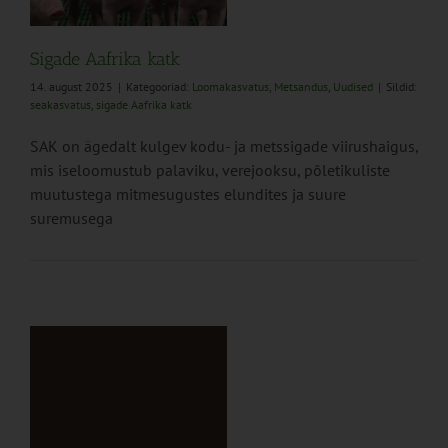
Sigade Aafrika katk
14. august 2025
|
Kategooriad:
Loomakasvatus
,
Metsandus
,
Uudised
|
Sildid:
seakasvatus
,
sigade Aafrika katk
SAK on ägedalt kulgev kodu- ja metssigade viirushaigus,
mis iseloomustub palaviku, verejooksu, põletikuliste
muutustega mitmesugustes elundites ja suure
suremusega
ts