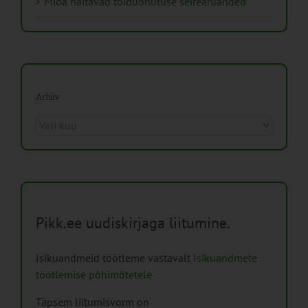
Mida näitavad toiduohutuse seirearuanded
Arhiiv
Arhiiv
Pikk.ee uudiskirjaga liitumine.
Isikuandmeid töötleme vastavalt
Isikuandmete
töötlemise põhimõtetele
Täpsem liitumisvorm on