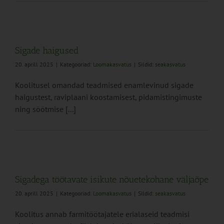
Sigade haigused
20. aprill 2025
|
Kategooriad:
Loomakasvatus
|
Sildid:
seakasvatus
Koolitusel omandad teadmised enamlevinud sigade
haigustest, raviplaani koostamisest, pidamistingimuste
ning söötmise [...]
Sigadega töötavate isikute nõuetekohane väljaõpe
20. aprill 2025
|
Kategooriad:
Loomakasvatus
|
Sildid:
seakasvatus
Koolitus annab farmitöötajatele erialaseid teadmisi