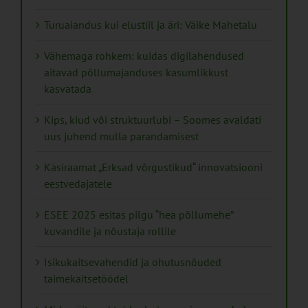
Turuaiandus kui elustiil ja äri: Väike Mahetalu
Vähemaga rohkem: kuidas digilahendused
aitavad põllumajanduses kasumlikkust
kasvatada
Kips, kiud või struktuurlubi – Soomes avaldati
uus juhend mulla parandamisest
Käsiraamat „Erksad võrgustikud“ innovatsiooni
eestvedajatele
ESEE 2025 esitas pilgu “hea põllumehe”
kuvandile ja nõustaja rollile
Isikukaitsevahendid ja ohutusnõuded
taimekaitsetöödel