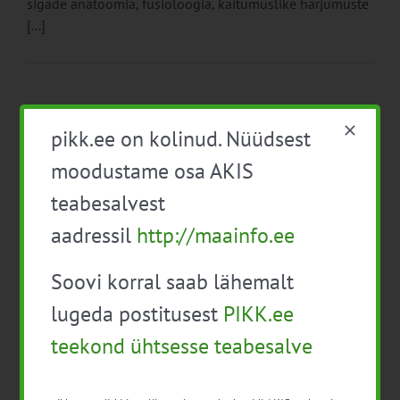
sigade anatoomia, füsioloogia, käitumuslike harjumuste
[...]
pikk.ee on kolinud. Nüüdsest
moodustame osa AKIS
teabesalvest
aadressil
http://maainfo.ee
Lihatootja ei saa endale lubada stressis loomade
Soovi korral saab lähemalt
pidamist
lugeda postitusest
PIKK.ee
12. märts 2025
|
Kategooriad:
Keskkond
,
Loomakasvatus
,
Uudised
|
Sildid:
ESG
,
lihatootmine
,
loomade heaolu
,
seakasvatus
teekond ühtsesse teabesalve
Loomade heaolu on lihatööstuse ESG raamistiku oluline
osa, kuna see on otseselt seotud nii keskkonnamõjude,