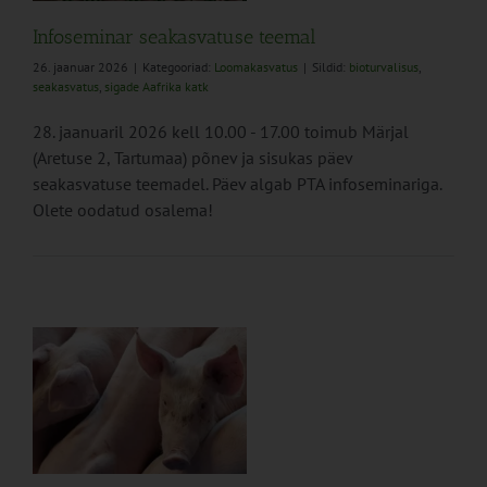
Infoseminar seakasvatuse teemal
26. jaanuar 2026
|
Kategooriad:
Loomakasvatus
|
Sildid:
bioturvalisus
,
seakasvatus
,
sigade Aafrika katk
28. jaanuaril 2026 kell 10.00 - 17.00 toimub Märjal
(Aretuse 2, Tartumaa) põnev ja sisukas päev
seakasvatuse teemadel. Päev algab PTA infoseminariga.
Olete oodatud osalema!
d
s