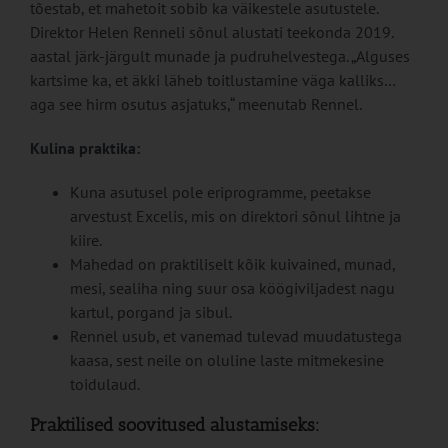
tõestab, et mahetoit sobib ka väikestele asutustele.
Direktor Helen Renneli sõnul alustati teekonda 2019.
aastal järk-järgult munade ja pudruhelvestega. „Alguses
kartsime ka, et äkki läheb toitlustamine väga kalliks…
aga see hirm osutus asjatuks,“ meenutab Rennel.
Kulina praktika:
Kuna asutusel pole eriprogramme, peetakse
arvestust Excelis, mis on direktori sõnul lihtne ja
kiire.
Mahedad on praktiliselt kõik kuivained, munad,
mesi, sealiha ning suur osa köögiviljadest nagu
kartul, porgand ja sibul.
Rennel usub, et vanemad tulevad muudatustega
kaasa, sest neile on oluline laste mitmekesine
toidulaud.
Praktilised soovitused alustamiseks: