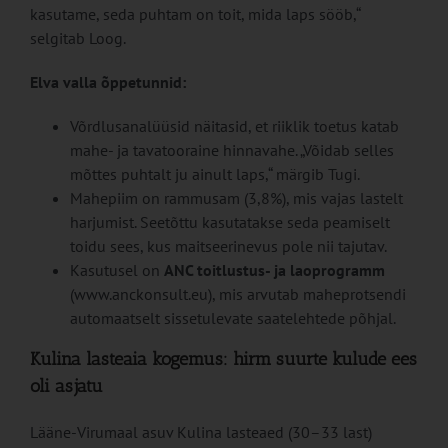
kasutame, seda puhtam on toit, mida laps sööb,“
selgitab Loog.
Elva valla õppetunnid:
Võrdlusanalüüsid näitasid, et riiklik toetus katab
mahe- ja tavatooraine hinnavahe. „Võidab selles
mõttes puhtalt ju ainult laps,“ märgib Tugi.
Mahepiim on rammusam (3,8%), mis vajas lastelt
harjumist. Seetõttu kasutatakse seda peamiselt
toidu sees, kus maitseerinevus pole nii tajutav.
Kasutusel on
ANC toitlustus- ja laoprogramm
(www.anckonsult.eu), mis arvutab maheprotsendi
automaatselt sissetulevate saatelehtede põhjal.
Kulina lasteaia kogemus: hirm suurte kulude ees
oli asjatu
Lääne-Virumaal asuv Kulina lasteaed (30–33 last)