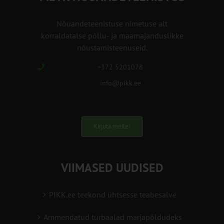
Nõuandeteenistuse nimetuse alt
korraldatalse põllu- ja maamajanduslikke
nõustamisteenuseid.
+372 5201078
info@pikk.ee
Kirjuta meile!
VIIMASED UUDISED
PIKK.ee teekond ühtsesse teabesalve
Ammendatud turbaalad marjapõldudeks