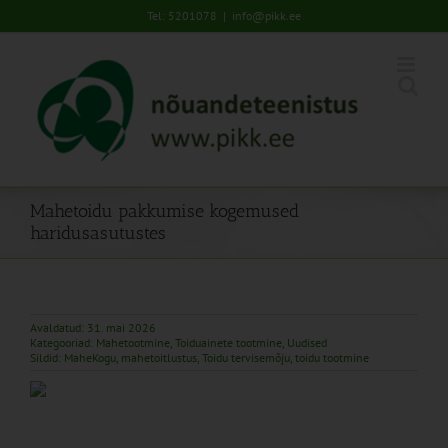
Skip
Tel: 5201078
|
info@pikk.ee
to
content
Mahetoidu pakkumise kogemused
haridusasutustes
Avaldatud: 31. mai 2026
Kategooriad:
Mahetootmine
,
Toiduainete tootmine
,
Uudised
Sildid:
MaheKogu
,
mahetoitlustus
,
Toidu tervisemõju
,
toidu tootmine