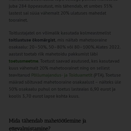
juba 284 õppeasutust, mis tähendab, et umbes 35%
lastest sai süüa vähemalt 20% ulatuses mahedat
toorainet.
Toitlustajatel on võimalik kasutada kolmeastmelist
toitlustuse ökomärgist
, mis näitab mahetooraine
osakaalu: 20–50%, 50–80% või 80–100%. Alates 2022.
aastast toetab riik mahetoidu pakkumist läbi
toetusmeetme
. Toetust saavad asutused, kes kasutavad
kuus vähemalt 20% mahetoorainet ning on sellest
teavitanud
Põllumajandus- ja Toiduametit
(PTA). Toetuse
määrad sõltuvad mahetooraine osakaalust – näiteks üle
50% osakaalu puhul on toetus lasteaias 6,90 eurot ja
koolis 3,70 eurot lapse kohta kuus.
Mida tähendab mahetöötlemine ja
ettevalmistamine?