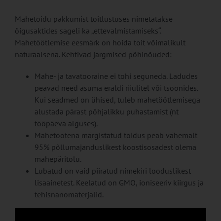
Mahetoidu pakkumist toitlustuses nimetatakse
õigusaktides sageli ka „ettevalmistamiseks“.
Mahetöötlemise eesmärk on hoida toit võimalikult
naturaalsena. Kehtivad järgmised põhinõuded:
Mahe- ja tavatooraine ei tohi seguneda. Ladudes
peavad need asuma eraldi riiulitel või tsoonides.
Kui seadmed on ühised, tuleb mahetöötlemisega
alustada pärast põhjalikku puhastamist (nt
tööpäeva alguses).
Mahetootena märgistatud toidus peab vähemalt
95% põllumajanduslikest koostisosadest olema
mahepäritolu.
Lubatud on vaid piiratud nimekiri looduslikest
lisaainetest. Keelatud on GMO, ioniseeriv kiirgus ja
tehisnanomaterjalid.