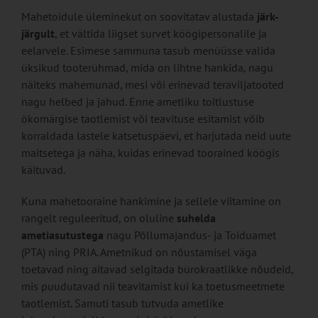
Mahetoidule üleminekut on soovitatav alustada
järk-
järgult
, et vältida liigset survet köögipersonalile ja
eelarvele. Esimese sammuna tasub menüüsse valida
üksikud tooterühmad, mida on lihtne hankida, nagu
näiteks mahemunad, mesi või erinevad teraviljatooted
nagu helbed ja jahud. Enne ametliku toitlustuse
ökomärgise taotlemist või teavituse esitamist võib
korraldada lastele katsetuspäevi, et harjutada neid uute
maitsetega ja näha, kuidas erinevad toorained köögis
käituvad.
Kuna mahetooraine hankimine ja sellele viitamine on
rangelt reguleeritud, on oluline
suhelda
ametiasutustega
nagu Põllumajandus- ja Toiduamet
(PTA) ning PRIA. Ametnikud on nõustamisel väga
toetavad ning aitavad selgitada bürokraatlikke nõudeid,
mis puudutavad nii teavitamist kui ka toetusmeetmete
taotlemist. Samuti tasub tutvuda ametlike