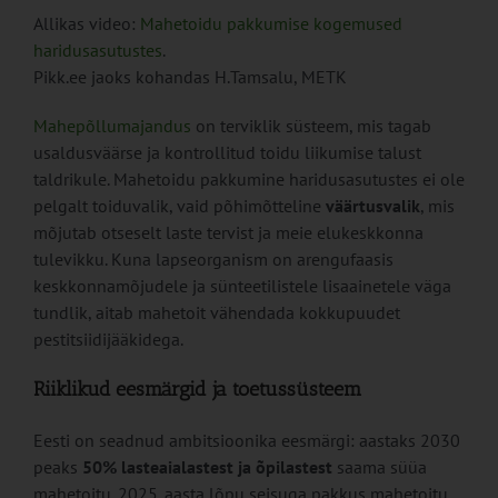
Allikas video:
Mahetoidu pakkumise kogemused
haridusasutustes
.
Pikk.ee jaoks kohandas H.Tamsalu, METK
Mahepõllumajandus
on terviklik süsteem, mis tagab
usaldusväärse ja kontrollitud toidu liikumise talust
taldrikule. Mahetoidu pakkumine haridusasutustes ei ole
pelgalt toiduvalik, vaid põhimõtteline
väärtusvalik
, mis
mõjutab otseselt laste tervist ja meie elukeskkonna
tulevikku. Kuna lapseorganism on arengufaasis
keskkonnamõjudele ja sünteetilistele lisaainetele väga
tundlik, aitab mahetoit vähendada kokkupuudet
pestitsiidijääkidega.
Riiklikud eesmärgid ja toetussüsteem
Eesti on seadnud ambitsioonika eesmärgi: aastaks 2030
peaks
50% lasteaialastest ja õpilastest
saama süüa
mahetoitu. 2025. aasta lõpu seisuga pakkus mahetoitu