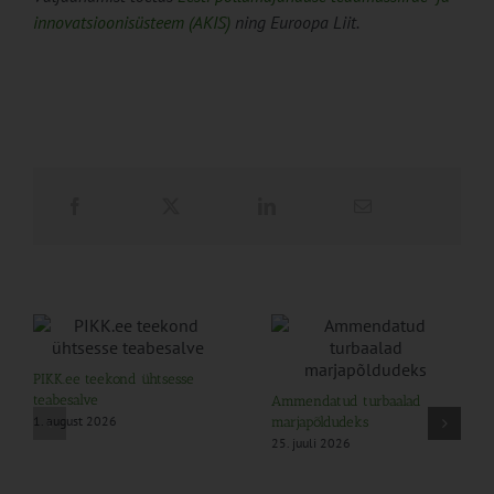
innovatsioonisüsteem (AKIS)
ning Euroopa Liit.
PIKK.ee teekond ühtsesse
teabesalve
Ammendatud turbaalad
1. august 2026
marjapõldudeks
25. juuli 2026