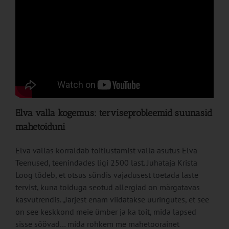
Elva valla kogemus: terviseprobleemid suunasid
mahetoiduni
Elva vallas korraldab toitlustamist valla asutus Elva
Teenused, teenindades ligi 2500 last. Juhataja Krista
Loog tõdeb, et otsus sündis vajadusest toetada laste
tervist, kuna toiduga seotud allergiad on märgatavas
kasvutrendis. „Järjest enam viidatakse uuringutes, et see
on see keskkond meie ümber ja ka toit, mida lapsed
sisse söövad… mida rohkem me mahetoorainet