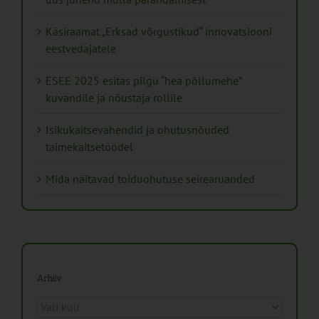
Käsiraamat „Erksad võrgustikud“ innovatsiooni
eestvedajatele
ESEE 2025 esitas pilgu “hea põllumehe”
kuvandile ja nõustaja rollile
Isikukaitsevahendid ja ohutusnõuded
taimekaitsetöödel
Mida näitavad toiduohutuse seirearuanded
Arhiiv
Arhiiv