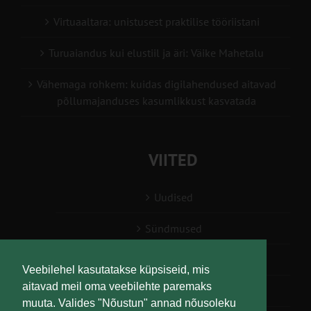
Virtuaaltara: unistusest praktilise tööriistani
Turuaiandus kui elustiil ja äri: Väike Mahetalu
Vähemaga rohkem: kuidas digilahendused aitavad
põllumajanduses kasumlikkust kasvatada
VIITED
Uudised
Sündmused
Konsulent, nõustaja
Veebilehel kasutatakse küpsiseid, mis
aitavad meil oma veebilehte paremaks
Teabesalv
muuta. Valides "Nõustun" annad nõusoleku