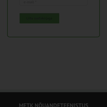
Liitu uudiskirjaga
METK NÕUANDETEENISTUS