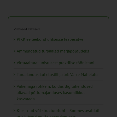
Viimased uudised
PIKK.ee teekond ühtsesse teabesalve
Ammendatud turbaalad marjapõldudeks
Virtuaaltara: unistusest praktilise tööriistani
Turuaiandus kui elustiil ja äri: Väike Mahetalu
Vähemaga rohkem: kuidas digilahendused
aitavad põllumajanduses kasumlikkust
kasvatada
Kips, kiud või struktuurlubi – Soomes avaldati
uus juhend mulla parandamisest