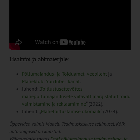
Lisainfot ja abimaterjale:
Põllumajandus- ja Toiduameti veebileht
ja
Maheklubi YouTube’i kanal
.
Juhend: „
Toitlustusettevõttes
mahepõllumajandusele viitavalt märgistatud toidu
valmistamine ja reklaamimine
“ (2022).
Juhend: „
Mahetoitlustamise ökomärk
“ (2024).
Õppevideo valmis Maaelu Teadmuskeskuse tellimusel. Kõik
autoriõigused on kaitstud.
Väljaandmist toetas
Eesti põllumajanduse teadmussiirde- ja