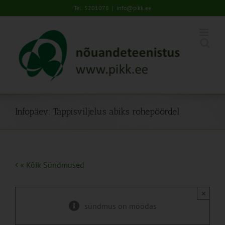
Skip
Tel: 5201078
|
info@pikk.ee
to
content
Infopäev: Täppisviljelus abiks rohepöördel
« Kõik Sündmused
×
sündmus on möödas