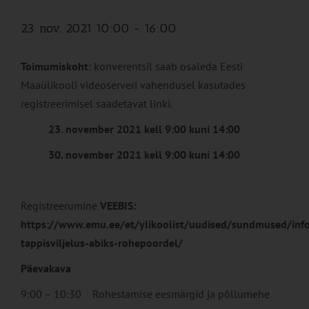
23. nov. 2021 10:00
-
16:00
Toimumiskoht
: konverentsil saab osaleda Eesti
Maaülikooli videoserveri vahendusel kasutades
registreerimisel saadetavat linki.
23. november 2021 kell 9:00 kuni 14:00
30. november 2021 kell 9:00 kuni 14:00
Registreerumine
VEEBIS:
https://www.emu.ee/et/ylikoolist/uudised/sundmused/inf
tappisviljelus-abiks-rohepoordel/
Päevakava
9:00 – 10:30 Rohestamise eesmärgid ja põllumehe