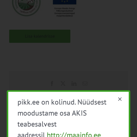
Lisa kalendrisse
Facebook
X
LinkedIn
Email
pikk.ee on kolinud. Nüüdsest
moodustame osa AKIS
Taimekaitsevahendite
Toidusektori
teabesalvest
professionaalse kasutaja
tootearenduspäevad 2021
täienduskoolitus (12 t)
aadressil
http://maainfo.ee