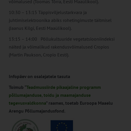
võimalused (Toomas Tõrra, Eesti Maaülikool).
10:30 – 13:15 Täppisviljelustarkvara ja
juhtimiselektroonika abiks rohetingimuste täitmisel
(Jaanus Kilgi, Eesti Maaülikool).
13:15 – 14:00 Põllukultuuride vegetatsiooniindeksi
näited ja võimalikud rakendusvõimalused Cropios
(Martin Paukson, Cropio Eesti).
Infopäev on osalejatele tasuta
Toimub “
Teadmussiirde pikaajaline programm
põllumajanduse, toidu ja maamajanduse
tegevusvaldkonna
” raames, toetab Euroopa Maaelu
Arengu Põllumajandusfond.