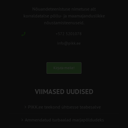
Nõuandeteenistuse nimetuse alt
korraldatalse põllu- ja maamajanduslikke
nõustamisteenuseid.
+372 5201078
info@pikk.ee
Kirjuta meile!
VIIMASED UUDISED
PIKK.ee teekond ühtsesse teabesalve
Ammendatud turbaalad marjapõldudeks