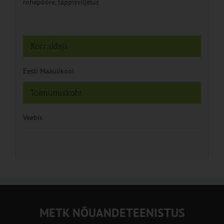
rohepööre
,
täppisviljelus
Korraldaja
Eesti Maaülikool
Toimumiskoht
Veebis
METK NÕUANDETEENISTUS