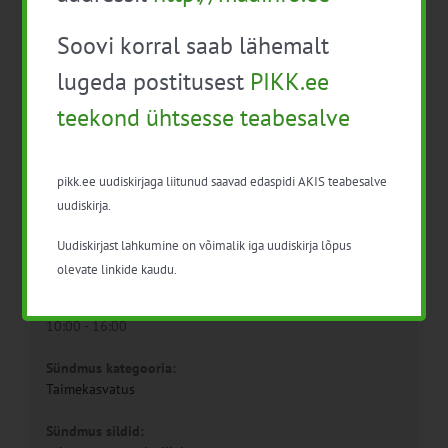
Soovi korral saab lähemalt
lugeda postitusest
PIKK.ee
teekond ühtsesse teabesalve
pikk.ee uudiskirjaga liitunud saavad edaspidi AKIS teabesalve
Detailid
uudiskirja.
Kuupäev:
Uudiskirjast lahkumine on võimalik iga uudiskirja lõpus
23. nov. 2021
olevate linkide kaudu.
Aeg:
10:00 - 16:00
Sündmus kategooria:
Taimekasvatus
Sündmus sildid: