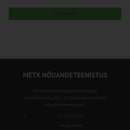
Telli kalender
METK NÕUANDETEENISTUS
Nõuandeteenistuse nimetuse alt
korraldatalse põllu- ja maamajanduslikke
nõustamisteenuseid.
+372 5201078
info@pikk.ee