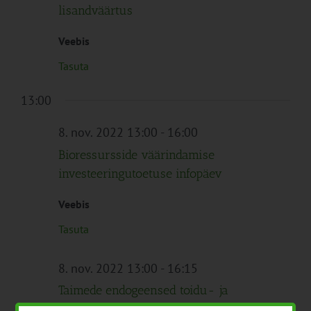
lisandväärtus
Veebis
Tasuta
13:00
8. nov. 2022 13:00
-
16:00
Bioressursside väärindamise
investeeringutoetuse infopäev
Veebis
Tasuta
8. nov. 2022 13:00
-
16:15
Taimede endogeensed toidu- ja
söödamürgid (veebipõhine kursus)