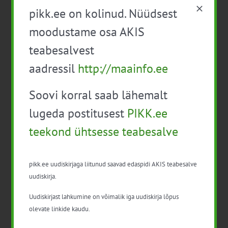
pikk.ee on kolinud. Nüüdsest
Veebis
moodustame osa AKIS
Tasuta
teabesalvest
14:00
aadressil
http://maainfo.ee
8. nov. 2022 14:00
-
16:30
Soovi korral saab lähemalt
Infopäev-veebiseminar: “Koostöö
lugeda postitusest
PIKK.ee
müügis- 6 õpetlikku kogemuslugu
teekond ühtsesse teabesalve
eksportturgudelt”.
Veebis
pikk.ee uudiskirjaga liitunud saavad edaspidi AKIS teabesalve
uudiskirja.
10:00
Uudiskirjast lahkumine on võimalik iga uudiskirja lõpus
17. nov. 2022 10:00
-
16:00
Liidrite Kool,
olevate linkide kaudu.
jätkuõpe