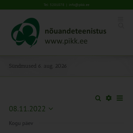
Skip
Tel: 5201078
|
info@pikk.ee
to
content
Sündmused 6. aug. 2026
Sünd
Otsi
Sündmused
Päev
Views
Näita
08.11.2022
Search
Naviga
Filtreid
Vali
and
Kogu päev
kuupäev.
Views