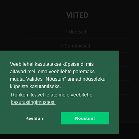
VIITED
Uudised
Sündmused
Konsulent, nõustaja
Veebilehel kasutatakse küpsiseid, mis
aitavad meil oma veebilehte paremaks
Teabesalv
muuta. Valides "Nõustun" annad nõusoleku
küpsiste kasutamiseks.
Liitu uudiskirjaga
Rohkem teavet leiate meie veebilehe
kasutustingimustest.
Keeldun
Nõustun!
Copyright
Maaelu Teadmuskeskus | All Rights Reserved