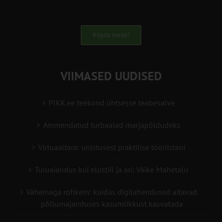
Kirjuta meile!
VIIMASED UUDISED
PIKK.ee teekond ühtsesse teabesalve
Ammendatud turbaalad marjapõldudeks
Virtuaaltara: unistusest praktilise tööriistani
Turuaiandus kui elustiil ja äri: Väike Mahetalu
Vähemaga rohkem: kuidas digilahendused aitavad
põllumajanduses kasumlikkust kasvatada