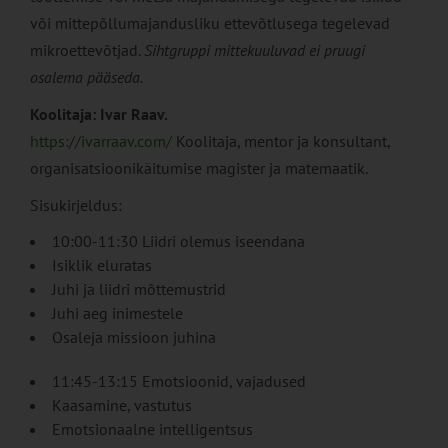
või mittepõllumajandusliku ettevõtlusega tegelevad
mikroettevõtjad.
Sihtgruppi mittekuuluvad ei pruugi
osalema pääseda.
Koolitaja: Ivar Raav.
https://ivarraav.com/
Koolitaja, mentor ja konsultant,
organisatsioonikäitumise magister ja matemaatik.
Sisukirjeldus:
10:00-11:30 Liidri olemus iseendana
Isiklik eluratas
Juhi ja liidri mõttemustrid
Juhi aeg inimestele
Osaleja missioon juhina
11:45-13:15 Emotsioonid, vajadused
Kaasamine, vastutus
Emotsionaalne intelligentsus