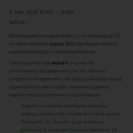
8. nov. 2022 10:00
-
16:00
TASUTA
Põllumajandusuuringute Keskus ja Juhtimisjalajälg OÜ
koostöös toimuvad
sügisel 2022
koolitused Inimeste,
organisatsioonide ja finantside juhtimisest.
Täienduskoolitus(t)e
eesmärk
on pakkuda
põllumajandustootjatele tuge juhi töö olemuse
süsteemsel mõtestamisel: juhi isikust tulenevaid mõjud,
organisatsiooni jätkusuutliku toimimise tagamine,
ettevõtte finantsplaneerimise üldpõhimõtted.
Tegemist on kolmest koolitusest koosneva
tsükliga, osaleda võib nii ühel kui mitmel päeval.
Toimumine
20. oktoober (organisatsiooni
juhtimine)
,
8. november (inimeste juhtimine)
,
14.