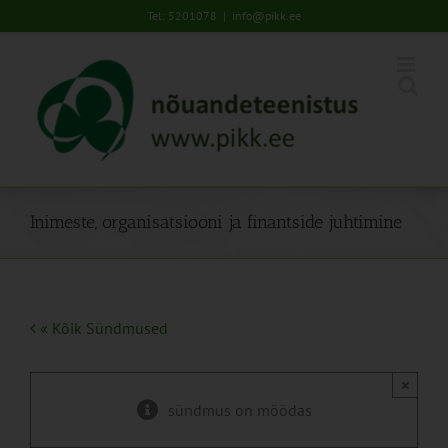
Skip
Tel: 5201078
|
info@pikk.ee
to
content
Inimeste, organisatsiooni ja finantside juhtimine
« Kõik Sündmused
×
sündmus on möödas