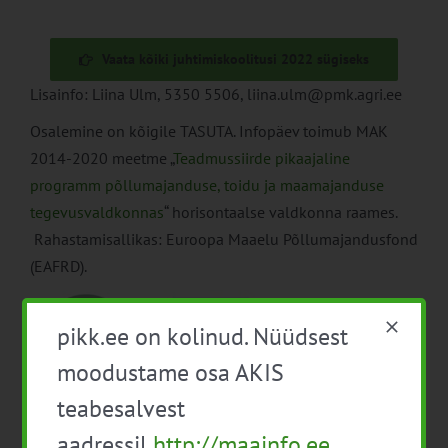
Vaata kõiki juhtimiskoolitusi 2022 sügiseks
Lisainfo: Liina Ulm, 5350 5506, liina.ulm@pmk.agri.ee
Osalemine on kõigile TASUTA. Infopäev toimub MAK
2014-2020 meetme „
Teadmussiirde pikaajaline
programm põllumajanduse, toidu ja maamajanduse
tegevusvaldkonnas
“ horisontaalse valdkonna raames.
Rahastamisallikas: Euroopa Maaelu Põllumajandusfond
(EAFRD).
pikk.ee on kolinud. Nüüdsest
moodustame osa AKIS
teabesalvest
aadressil
http://maainfo.ee