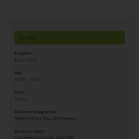
Detailid
Kuupäev:
8. nov. 2022
Aeg:
10:00 - 16:00
Hind:
Tasuta
Sündmus kategooriad:
Maaettevõtlus
,
Muu
,
Ühistegevus
Sündmus sildid:
juhtimine
,
leadership
,
ÜhendPIP