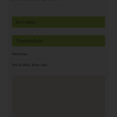
Korraldaja
Toimumiskoht
Harjumaa
Ravila Mõis, Kose vald