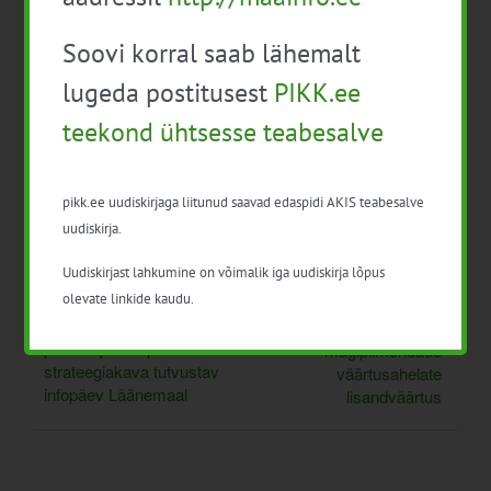
Lisa kalendrisse
Soovi korral saab lähemalt
lugeda postitusest
PIKK.ee
teekond ühtsesse teabesalve
Facebook
X
LinkedIn
Email
pikk.ee uudiskirjaga liitunud saavad edaspidi AKIS teabesalve
uudiskirja.
Uudiskirjast lahkumine on võimalik iga uudiskirja lõpus
olevate linkide kaudu.
MAAELUMINISTEERIUM:
MOVING: Euroopa
Ühise
kvaliteediskeemid:
põllumajanduspoliitika
mägipiirkondade
strateegiakava tutvustav
väärtusahelate
infopäev Läänemaal
lisandväärtus