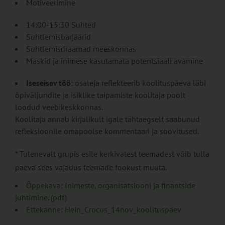
Motiveerimine
14:00-15:30 Suhted
Suhtlemisbarjäärid
Suhtlemisdraamad meeskonnas
Maskid ja inimese kasutamata potentsiaali avamine
Iseseisev töö:
osaleja reflekteerib koolituspäeva läbi
õpiväljundite ja isiklike taipamiste koolitaja poolt
loodud veebikeskkonnas.
Koolitaja annab kirjalikult igale tähtaegselt saabunud
refleksioonile omapoolse kommentaari ja soovitused.
* Tulenevalt grupis esile kerkivatest teemadest võib tulla
päeva sees vajadus teemade fookust muuta.
Õppekava: Inimeste, organisatsiooni ja finantside
juhtimine. (pdf)
Ettekanne: Hein_Crocus_14nov_koolituspäev