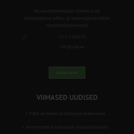
Nõuandeteenistuse nimetuse alt
korraldatalse põllu- ja maamajanduslikke
nõustamisteenuseid.
+372 5201078
info@pikk.ee
Kirjuta meile!
VIIMASED UUDISED
PIKK.ee teekond ühtsesse teabesalve
Ammendatud turbaalad marjapõldudeks