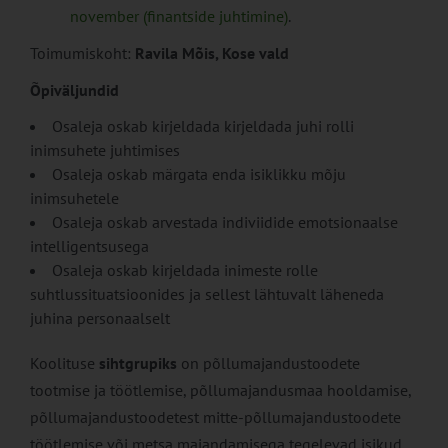
november (finantside juhtimine)
.
Toimumiskoht:
Ravila Mõis, Kose vald
Õpiväljundid
Osaleja oskab kirjeldada kirjeldada juhi rolli
inimsuhete juhtimises
Osaleja oskab märgata enda isiklikku mõju
inimsuhetele
Osaleja oskab arvestada indiviidide emotsionaalse
intelligentsusega
Osaleja oskab kirjeldada inimeste rolle
suhtlussituatsioonides ja sellest lähtuvalt läheneda
juhina personaalselt
Koolituse
sihtgrupiks
on põllumajandustoodete
tootmise ja töötlemise, põllumajandusmaa hooldamise,
põllumajandustoodetest mitte-põllumajandustoodete
töötlemise või metsa majandamisega tegelevad isikud