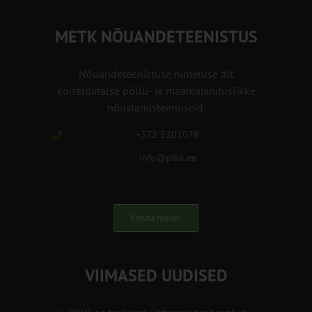
METK NÕUANDETEENISTUS
Nõuandeteenistuse nimetuse alt
korraldatalse põllu- ja maamajanduslikke
nõustamisteenuseid.
+372 5201078
info@pikk.ee
Kirjuta meile!
VIIMASED UUDISED