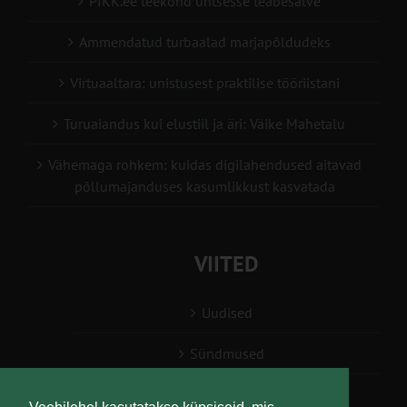
PIKK.ee teekond ühtsesse teabesalve
Ammendatud turbaalad marjapõldudeks
Virtuaaltara: unistusest praktilise tööriistani
Turuaiandus kui elustiil ja äri: Väike Mahetalu
Vähemaga rohkem: kuidas digilahendused aitavad
põllumajanduses kasumlikkust kasvatada
VIITED
Uudised
Sündmused
Konsulent, nõustaja