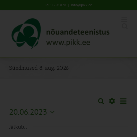
Skip
Tel: 5201078
|
info@pikk.ee
to
content
Sündmused 8. aug. 2026
Sünd
Otsi
Sündmused
Päev
Views
Näita
20.06.2023
Search
Naviga
Filtreid
Vali
and
Jätkub..
kuupäev.
Views