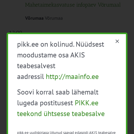
Mahetaimekasvatuse infopäev Võrumaal
Võrumaa
Võrumaa
12:00
pikk.ee on kolinud. Nüüdsest
20. juuni 2023 12:00
-
15:00
moodustame osa AKIS
Maheköögiviljakasvatuse ettevõtte
teabesalvest
külastus Muhumaal
aadressil
http://maainfo.ee
Saaremaa
Saaremaa
Tasuta
Soovi korral saab lähemalt
lugeda postitusest
PIKK.ee
09:00
teekond ühtsesse teabesalve
28. juuni 2023 09:00
-
18:00
Koolitus
Minu profiil nõustajana (CECRA moodul
01)
pikk.ee uudiskirjaga liitunud saavad edaspidi AKIS teabesalve