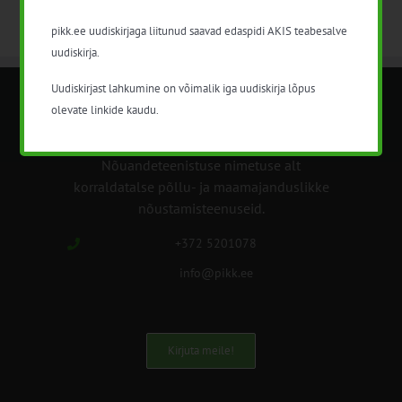
pikk.ee uudiskirjaga liitunud saavad edaspidi AKIS teabesalve
uudiskirja.
Uudiskirjast lahkumine on võimalik iga uudiskirja lõpus
olevate linkide kaudu.
METK NÕUANDETEENISTUS
Nõuandeteenistuse nimetuse alt
korraldatalse põllu- ja maamajanduslikke
nõustamisteenuseid.
+372 5201078
info@pikk.ee
Kirjuta meile!