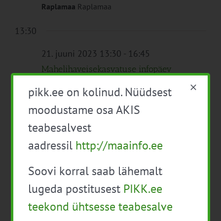
Raplamaa
Raplamaa
13:30
21. juuni 2023 13:30
-
16:45
Mahelihaveisekasvatuse infopäev
välislektoriga (veebis)
pikk.ee on kolinud. Nüüdsest
Veebis
moodustame osa AKIS
teabesalvest
aadressil
http://maainfo.ee
Eelmine päev
Järgmine päev
Soovi korral saab lähemalt
Telli kalender
lugeda postitusest
PIKK.ee
teekond ühtsesse teabesalve