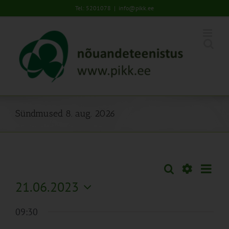
Skip
Tel: 5201078
|
info@pikk.ee
to
content
Sündmused 8. aug. 2026
Sünd
Otsi
Sündmused
Päev
Views
Näita
21.06.2023
Search
Naviga
Filtreid
Vali
and
09:30
kuupäev.
Views