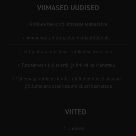
VIIMASED UUDISED
PIKK.ee teekond ühtsesse teabesalve
Ammendatud turbaalad marjapõldudeks
Virtuaaltara: unistusest praktilise tööriistani
Turuaiandus kui elustiil ja äri: Väike Mahetalu
Vähemaga rohkem: kuidas digilahendused aitavad
põllumajanduses kasumlikkust kasvatada
VIITED
Uudised