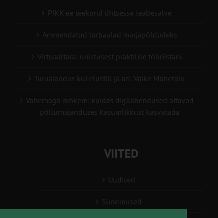
PIKK.ee teekond ühtsesse teabesalve
Ammendatud turbaalad marjapõldudeks
Virtuaaltara: unistusest praktilise tööriistani
Turuaiandus kui elustiil ja äri: Väike Mahetalu
Vähemaga rohkem: kuidas digilahendused aitavad
põllumajanduses kasumlikkust kasvatada
VIITED
Uudised
Sündmused