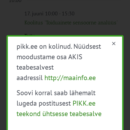
10:00
17. juuni 10:00
-
15:30
Koolitus “Toiduainete sensoorne analüüs”
Tartu
pikk.ee on kolinud. Nüüdsest
Tasuta
moodustame osa AKIS
teabesalvest
Eelmine päev
Järgmine päev
aadressil
http://maainfo.ee
Soovi korral saab lähemalt
Telli kalender
lugeda postitusest
PIKK.ee
teekond ühtsesse teabesalve