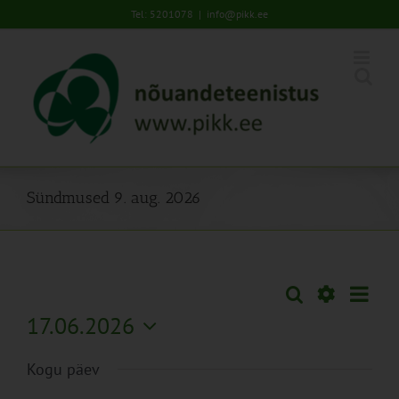
Skip
Tel: 5201078
|
info@pikk.ee
to
content
Sündmused 9. aug. 2026
Sünd
Otsi
Sündmused
Päev
Views
Näita
17.06.2026
Search
Naviga
Filtreid
Vali
and
Kogu päev
kuupäev.
Views