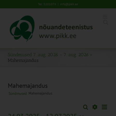
Skip
Tel: 5201078
|
info@pikk.ee
to
content
Sündmused 7. aug. 2026 - 7. aug. 2026
›
Mahemajandus
Mahemajandus
Mahemajandus
Sündmused
Sünd
Otsi
Sündmused
Lühiva
Views
Näita