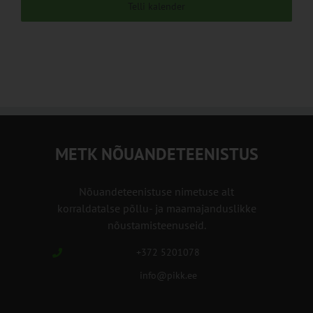
Telli kalender
METK NÕUANDETEENISTUS
Nõuandeteenistuse nimetuse alt
korraldatalse põllu- ja maamajanduslikke
nõustamisteenuseid.
+372 5201078
info@pikk.ee