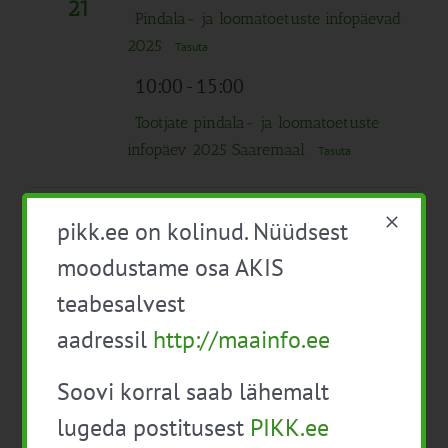
21
Pindala- ja loomatoetuste infopäevad
2025
Tasuta
10:00
-
15:00
Tootjate pindala- ja loomatoetuste
infopäev 2025 Saaremaal
Tasuta
Kogu päev
T
pikk.ee on kolinud. Nüüdsest
22
Pindala- ja loomatoetuste infopäevad
moodustame osa AKIS
2025
Tasuta
teabesalvest
09:00
-
14:00
aadressil
http://maainfo.ee
Tootjate pindala- ja loomatoetuste
Soovi korral saab lähemalt
infopäev 2025 veebis
Tasuta
lugeda postitusest
PIKK.ee
10:00
-
15:00