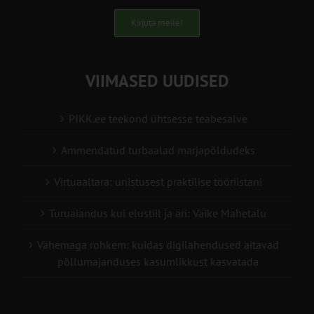
Kirjuta meile!
VIIMASED UUDISED
PIKK.ee teekond ühtsesse teabesalve
Ammendatud turbaalad marjapõldudeks
Virtuaaltara: unistusest praktilise tööriistani
Turuaiandus kui elustiil ja äri: Väike Mahetalu
Vähemaga rohkem: kuidas digilahendused aitavad
põllumajanduses kasumlikkust kasvatada