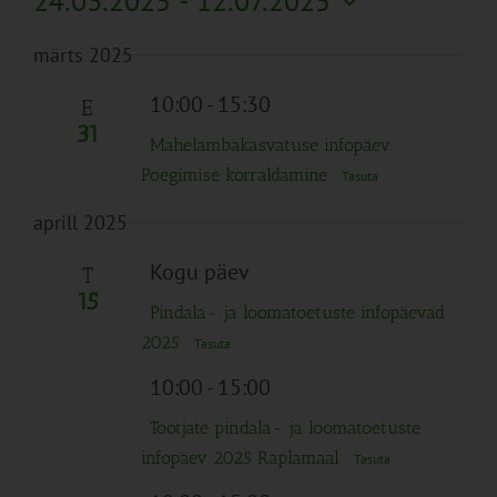
24.03.2025
 - 
12.07.2025
Search
Naviga
Filtreid
Vali
and
märts 2025
kuupäev.
Views
Navigation
10:00
-
15:30
E
31
Mahelambakasvatuse infopäev.
Poegimise korraldamine
Tasuta
aprill 2025
Kogu päev
T
15
Pindala- ja loomatoetuste infopäevad
2025
Tasuta
10:00
-
15:00
Tootjate pindala- ja loomatoetuste
infopäev 2025 Raplamaal
Tasuta