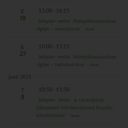
13:00
-
16:15
K
18
Infopäev veebis „Mahepõllumajanduse
algõpe – sissejuhatus“
Tasuta
10:00
-
13:15
R
27
Infopäev veebis „Mahepõllumajanduse
algõpe – taimekasvatus“
Tasuta
juuli 2025
10:30
-
15:30
T
8
Infopäev “Mahe- ja tavaviljeluse
pikaajalised külvikorrakatsed Kuusiku
katsekeskuses”
Tasuta