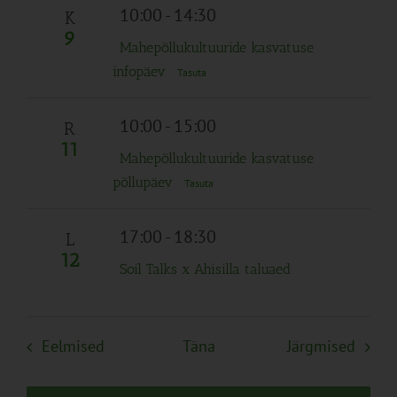
10:00
-
14:30
K
9
Mahepõllukultuuride kasvatuse
infopäev
Tasuta
10:00
-
15:00
R
11
Mahepõllukultuuride kasvatuse
põllupäev
Tasuta
17:00
-
18:30
L
12
Soil Talks x Ahisilla taluaed
Sündmused
Sünd
Eelmised
Täna
Järgmised