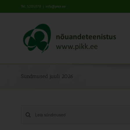
Skip
Tel: 5201078
|
info@pikk.ee
to
content
Sündmused juuli 2026
Sündmused
Enter
Keyword.
Search