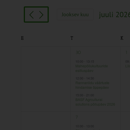
Search
and
for
Views
juuli 202
Jooksev kuu
Sündmused
Navigation
Vali
by
kuupäev.
Keyword.
Calendar
E
T
K
of
0
3
1
29
30
1
Sündmused
sündmused,
sündmused,
sü
10:00
-
13:15
09
Mahepõllukultuuride
Lii
esitluspäev
12:00
-
14:30
Rannaniidu väärtuste
hindamise õppepäev
15:00
-
21:00
BASF Agrcultural
solutions põllupäev 2026
0
1
0
6
7
8
sündmused,
sündmus,
sü
10:00
-
13:00