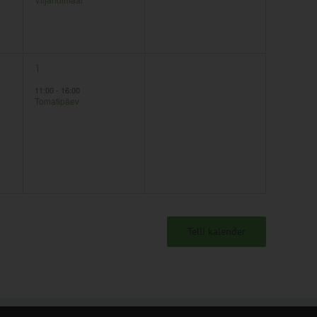
1
0
1
2
sündmus,
sündmused,
11:00
-
16:00
Tomatipäev
Telli kalender