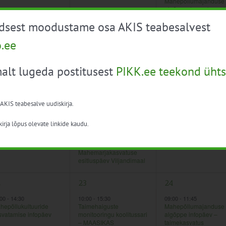
Mahepõllumajanduse
algõpe – loomakasvat
üdsest moodustame osa AKIS teabesalvest
o.ee
3
1
16
17
alt lugeda postitusest
PIKK.ee teekond ühts
ndmused,
sündmused,
sündmus,
10:00
-
14:00
10:00
-
15:00
Siloootmise
Mahepõllukultuuride
õppepäevade sari
kasvatuse põllupäev
ettevõttes Ehe Pojad 
 AKIS teabesalve uudiskirja.
10:00
-
15:15
Mahepõllukultuuride
kasvatuse põllupäev
irja lõpus olevate linkide kaudu.
ettevõttes Loigu põld
10:00
-
13:30
Mahemarjakasvatuse
esitluspäev Viljandimaal
1
2
2
23
24
ndmused,
sündmus,
sündmused,
:00
-
14:30
10:00
-
15:30
09:00
-
11:45
hepõllukultuuride
Taimehaiguste
Mahepõllumajanduse
svatamise infopäev
monitooringu koolitussari
algõppe infopäev –
– MAASIKAS
taimekasvatus