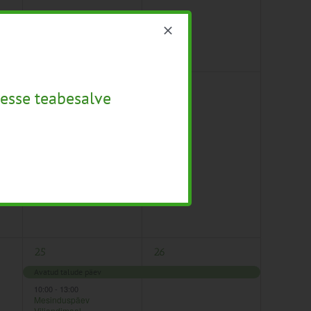
us
1
0
18
19
esse teabesalve
sündmus,
sündmused,
10:00
-
13:00
Õppepäev Pärnumaa
mesilas
OÜ
2
1
25
26
sündmused,
sündmus,
Avatud talude päev
10:00
-
13:00
Mesinduspäev
Viljandimaal