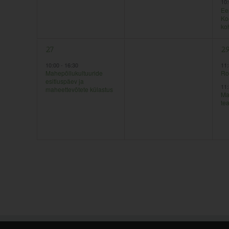
10
Ees
Ko
ko
1
0
2
27
28
2
sündmus,
sündmused,
sü
10:00
-
16:30
11
Mahepõllukultuuride
Ro
esitluspäev ja
11
maheettevõtete külastus
Ma
te