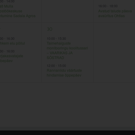
:00
-
14:00
ti Mulla
16:00
-
18:00
ostöökeskuse
Avatud talude päeva
htumine Sadala Agros
avaüritus Ohtlas
2
0
9
30
31
ndmused,
sündmused,
sündmused,
:30
-
16:30
10:00
-
15:30
hkem elu põllul
Taimehaiguste
monitooringu koolitussari
:30
-
16:00
– VAARIKAS JA
rjakasvatajate
SÕSTRAD
abepäev
12:00
-
15:00
Rannaniidu väärtuste
hindamise õppepäev