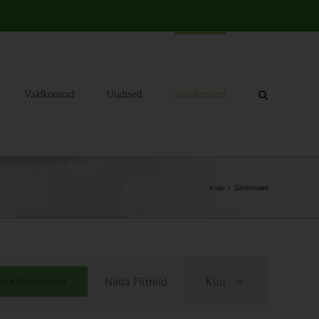
Valdkonnad
Uudised
Sündmused
Kodu
Sündmused
Sündmus
Näita Filtreid
Kuu
Leia Sündmused
Views
Navigation