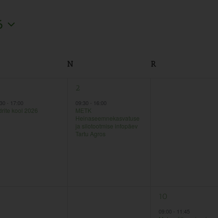
6
N
R
1
0
2
3
ndmus,
sündmus,
sündmused,
:30
-
17:00
09:30
-
16:00
drite kool 2026
METK
Heinaseemnekasvatuse
ja silotootmise infopäev
Tartu Agros
0
1
9
10
ndmused,
sündmused,
sündmus,
09:00
-
11:45