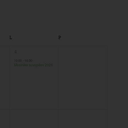
L
P
1
0
4
5
sündmus,
sündmused,
10:00
-
16:30
Mesinike suvepäev 2026
0
0
11
12
sündmused,
sündmused,