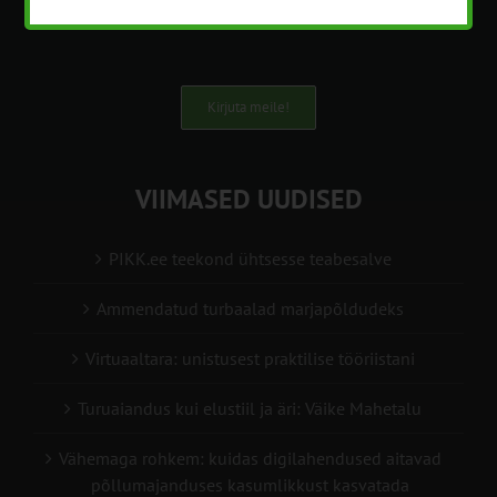
info@pikk.ee
Kirjuta meile!
VIIMASED UUDISED
PIKK.ee teekond ühtsesse teabesalve
Ammendatud turbaalad marjapõldudeks
Virtuaaltara: unistusest praktilise tööriistani
Turuaiandus kui elustiil ja äri: Väike Mahetalu
Vähemaga rohkem: kuidas digilahendused aitavad
põllumajanduses kasumlikkust kasvatada