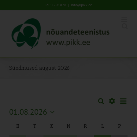
Skip
Tel: 5201078
|
info@pikk.ee
to
content
Sündmused august 2026
Sünd
Otsi
Sündmused
Kuu
Views
Näita
01.08.2026
Search
Naviga
Filtreid
Vali
and
Calendar
E
T
K
N
R
L
P
kuupäev.
Views
of