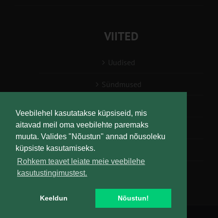
VIITED
Uudised
Sündmused
Konsulent, nõustaja
Veebilehel kasutatakse küpsiseid, mis
aitavad meil oma veebilehte paremaks
Teabesalv
muuta. Valides "Nõustun" annad nõusoleku
küpsiste kasutamiseks.
Liitu uudiskirjaga
Rohkem teavet leiate meie veebilehe
kasutustingimustest.
Keeldun
Nõustun!