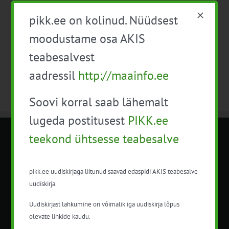
juuli
Jooksev kuu
sept.
pikk.ee on kolinud. Nüüdsest
moodustame osa AKIS
Telli kalender
teabesalvest
aadressil
http://maainfo.ee
Soovi korral saab lähemalt
lugeda postitusest
PIKK.ee
teekond ühtsesse teabesalve
METK NÕUANDETEENISTUS
pikk.ee uudiskirjaga liitunud saavad edaspidi AKIS teabesalve
Nõuandeteenistuse nimetuse alt
uudiskirja.
korraldatalse põllu- ja maamajanduslikke
nõustamisteenuseid.
Uudiskirjast lahkumine on võimalik iga uudiskirja lõpus
olevate linkide kaudu.
+372 5201078