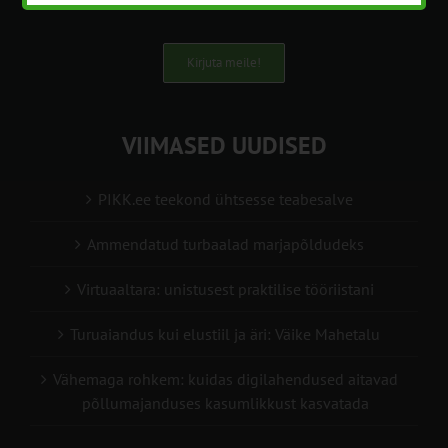
Kirjuta meile!
VIIMASED UUDISED
PIKK.ee teekond ühtsesse teabesalve
Ammendatud turbaalad marjapõldudeks
Virtuaaltara: unistusest praktilise tööriistani
Turuaiandus kui elustiil ja äri: Väike Mahetalu
Vähemaga rohkem: kuidas digilahendused aitavad
põllumajanduses kasumlikkust kasvatada