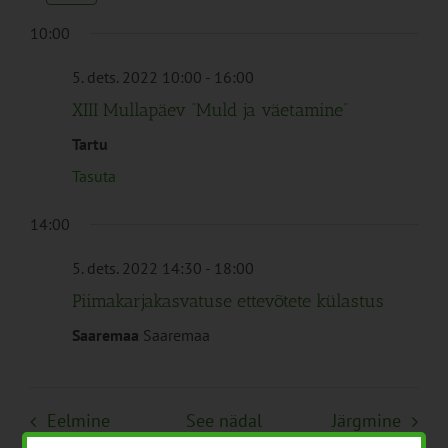
Navigation
10:00
5. dets. 2022 10:00
-
16:00
XIII Mullapäev “Muld ja väetamine”
Tartu
Tasuta
14:00
5. dets. 2022 14:30
-
18:00
Piimakarjakasvatuse ettevõtete külastus
Saaremaa
Saaremaa
Eelmine
See nädal
Järgmine