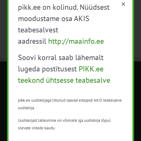
pikk.ee on kolinud. Nüüdsest
Telli kalender
moodustame osa AKIS
teabesalvest
aadressil
http://maainfo.ee
Soovi korral saab lähemalt
lugeda postitusest
PIKK.ee
METK NÕUANDETEENISTUS
teekond ühtsesse teabesalve
Nõuandeteenistuse nimetuse alt
pikk.ee uudiskirjaga liitunud saavad edaspidi AKIS teabesalve
korraldatalse põllu- ja maamajanduslikke
uudiskirja.
nõustamisteenuseid.
Uudiskirjast lahkumine on võimalik iga uudiskirja lõpus
+372 5201078
olevate linkide kaudu.
info@pikk.ee