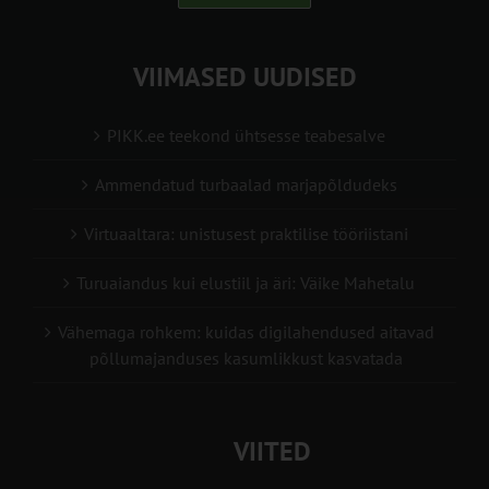
VIIMASED UUDISED
PIKK.ee teekond ühtsesse teabesalve
Ammendatud turbaalad marjapõldudeks
Virtuaaltara: unistusest praktilise tööriistani
Turuaiandus kui elustiil ja äri: Väike Mahetalu
Vähemaga rohkem: kuidas digilahendused aitavad
põllumajanduses kasumlikkust kasvatada
VIITED