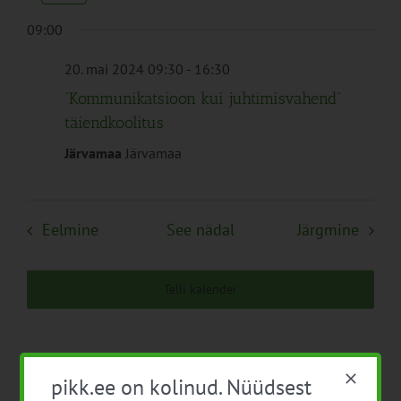
Navigation
09:00
20. mai 2024 09:30
-
16:30
“Kommunikatsioon kui juhtimisvahend”
täiendkoolitus
Järvamaa
Järvamaa
Eelmine
See nädal
Järgmine
Telli kalender
pikk.ee on kolinud. Nüüdsest