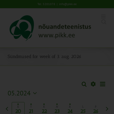
Skip
Tel: 5201078
|
info@pikk.ee
to
content
Sündmused for week of 3. aug. 2026
Sünd
Otsi
Sündmused
Nädal
Views
Näita
05.2024
Search
Naviga
Filtreid
Vali
and
kuupäev.
Eelmine
Järg
Views
E
T
K
N
R
L
P
20
21
22
23
24
25
26
nädal
näda