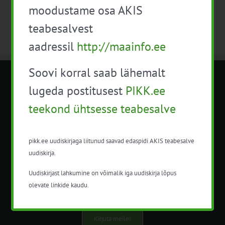
moodustame osa AKIS
teabesalvest
aadressil
http://maainfo.ee
Soovi korral saab lähemalt
METK NÕUANDETEENISTUS
lugeda postitusest
PIKK.ee
teekond ühtsesse teabesalve
Nõuandeteenistuse nimetuse alt
korraldatalse põllu- ja maamajanduslikke
nõustamisteenuseid.
pikk.ee uudiskirjaga liitunud saavad edaspidi AKIS teabesalve
uudiskirja.
+372 5201078
Uudiskirjast lahkumine on võimalik iga uudiskirja lõpus
info@pikk.ee
olevate linkide kaudu.
Kirjuta meile!