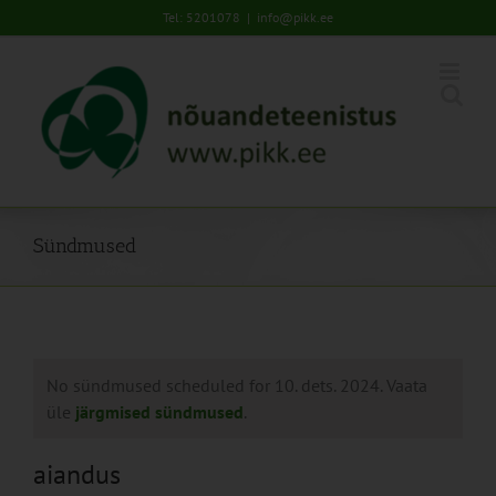
Skip
Tel: 5201078
|
info@pikk.ee
to
content
Sündmused
No sündmused scheduled for 10. dets. 2024. Vaata
üle
järgmised sündmused
.
aiandus