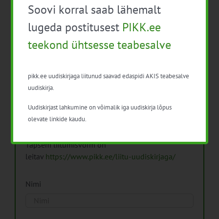
Soovi korral saab lähemalt
Arhiiv
lugeda postitusest
PIKK.ee
teekond ühtsesse teabesalve
pikk.ee uudiskirjaga liitunud saavad edaspidi AKIS teabesalve
Pikk.ee uudiskirjaga liitumine.
uudiskirja.
Uudiskirjast lahkumine on võimalik iga uudiskirja lõpus
Isikuandmeid töötleme vastavalt
Isikuandmete
olevate linkide kaudu.
töötlemise põhimõtetele
Täpsem liitumisvorm on
leitav
https://www.pikk.ee/liitu-uudiskirjaga/
Nimi