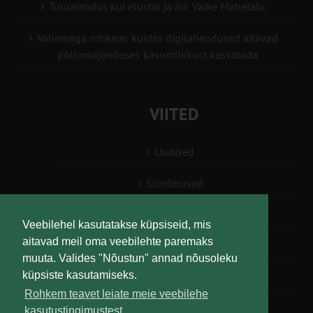
Turuaiandus kui elustiil ja äri: Väike Mahetalu
Vähemaga rohkem: kuidas digilahendused aitavad
põllumajanduses kasumlikkust kasvatada
VIITED
Uudised
Sündmused
Konsulent, nõustaja
Veebilehel kasutatakse küpsiseid, mis
aitavad meil oma veebilehte paremaks
Teabesalv
muuta. Valides "Nõustun" annad nõusoleku
küpsiste kasutamiseks.
Liitu uudiskirjaga
Rohkem teavet leiate meie veebilehe
kasutustingimustest.