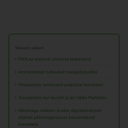
Viimased uudised
PIKK.ee teekond ühtsesse teabesalve
Ammendatud turbaalad marjapõldudeks
Virtuaaltara: unistusest praktilise tööriistani
Turuaiandus kui elustiil ja äri: Väike Mahetalu
Vähemaga rohkem: kuidas digilahendused
aitavad põllumajanduses kasumlikkust
kasvatada