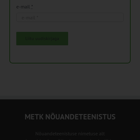
e-mail
*
Liitu uudiskirjaga
METK NÕUANDETEENISTUS
Nõuandeteenistuse nimetuse alt