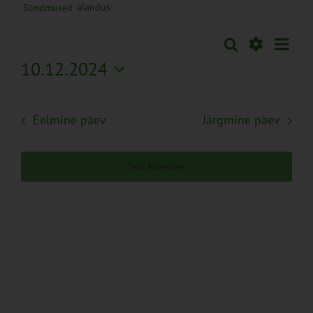
aiandus
Sündmused
Sünd
Otsi
Sündmused
Päev
Views
Näita
10.12.2024
Search
Naviga
Filtreid
Vali
and
kuupäev.
Views
Eelmine päev
Järgmine päev
Navigation
Telli kalender