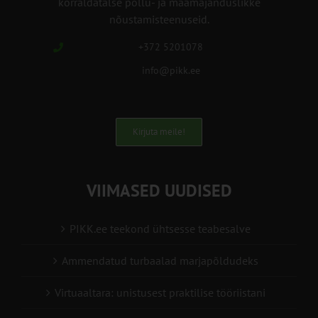
korraldatalse põllu- ja maamajanduslikke
nõustamisteenuseid.
+372 5201078
info@pikk.ee
Kirjuta meile!
VIIMASED UUDISED
PIKK.ee teekond ühtsesse teabesalve
Ammendatud turbaalad marjapõldudeks
Virtuaaltara: unistusest praktilise tööriistani