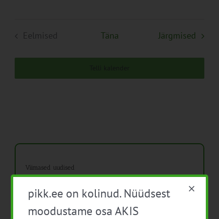
Sünd
Eelmised
Täna
Järgmised
Sündmused
Telli kalender
Viimased uudised
PIKK.ee teekond ühtsesse teabesalve
pikk.ee on kolinud. Nüüdsest
moodustame osa AKIS
Ammendatud turbaalad marjapõldudeks