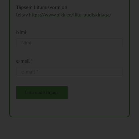
Täpsem liitumisvorm on
leitav
https://www.pikk.ee/liitu-uudiskirjaga/
Nimi
e-mail
*
Liitu uudiskirjaga