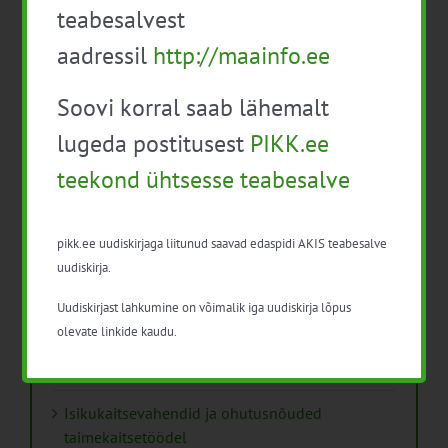
teabesalvest
Virtuaaltara: unistusest praktilise tööriistani
aadressil
http://maainfo.ee
Turuaiandus kui elustiil ja äri: Väike Mahetalu
Soovi korral saab lähemalt
Vähemaga rohkem: kuidas digilahendused
aitavad põllumajanduses kasumlikkust
lugeda postitusest
PIKK.ee
kasvatada
teekond ühtsesse teabesalve
Kips, kiud või struktuurlubi – Soomes avaldati
uus juhend mulla parandamisest
pikk.ee uudiskirjaga liitunud saavad edaspidi AKIS teabesalve
uudiskirja.
Käsiraamat „Erksad võrgustikud“ innovatsiooni
eestvedajatele
Uudiskirjast lahkumine on võimalik iga uudiskirja lõpus
olevate linkide kaudu.
ESEE 2025 esitas pilgu “hea põllumehe”
kuvandile ja nõustaja rollile
Isikukaitsevahendid ja ohutusnõuded
taimekaitsetöödel