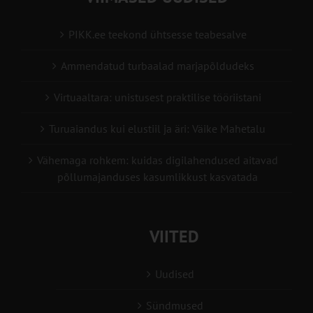
PIKK.ee teekond ühtsesse teabesalve
Ammendatud turbaalad marjapõldudeks
Virtuaaltara: unistusest praktilise tööriistani
Turuaiandus kui elustiil ja äri: Väike Mahetalu
Vähemaga rohkem: kuidas digilahendused aitavad
põllumajanduses kasumlikkust kasvatada
VIITED
Uudised
Sündmused