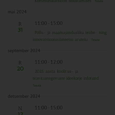
Kommunikatsioon nõustamises
Tasuta
mai 2024
11:00
-
15:00
R
31
Põllu- ja maamajandusliku teabe- ning
innovatsioonisüsteemi arutelu
Tasuta
september 2024
11:00
-
12:00
R
20
2025. aasta koolitus- ja
teavitustegevuste ideekorje infotund
Tasuta
detsember 2024
11:00
-
15:00
N
12