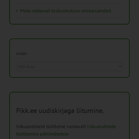
Mida näitavad toiduohutuse seirearuanded
Arhiiv
Arhiiv
Pikk.ee uudiskirjaga liitumine.
Isikuandmeid töötleme vastavalt
Isikuandmete
töötlemise põhimõtetele