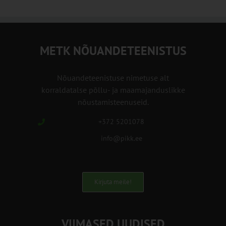
METK NÕUANDETEENISTUS
Nõuandeteenistuse nimetuse alt
korraldatalse põllu- ja maamajanduslikke
nõustamisteenuseid.
+372 5201078
info@pikk.ee
Kirjuta meile!
VIIMASED UUDISED