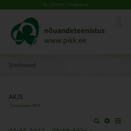
Skip
Tel: 5201078
|
info@pikk.ee
to
content
Sündmused
AKIS
AKIS
Sündmused
Sünd
Otsi
Sündmused
Lühiva
Views
Näita