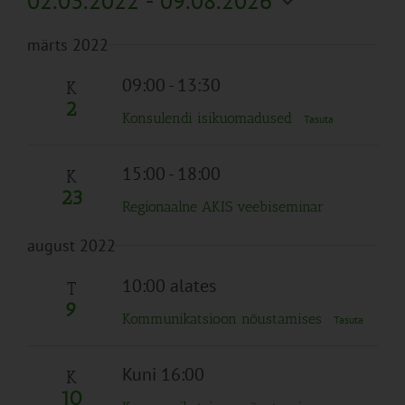
02.03.2022
 - 
09.08.2026
Search
Naviga
Filtreid
Vali
and
märts 2022
kuupäev.
Views
Navigation
09:00
-
13:30
K
2
Konsulendi isikuomadused
Tasuta
15:00
-
18:00
K
23
Regionaalne AKIS veebiseminar
august 2022
10:00 alates
T
9
Kommunikatsioon nõustamises
Tasuta
Kuni 16:00
K
10