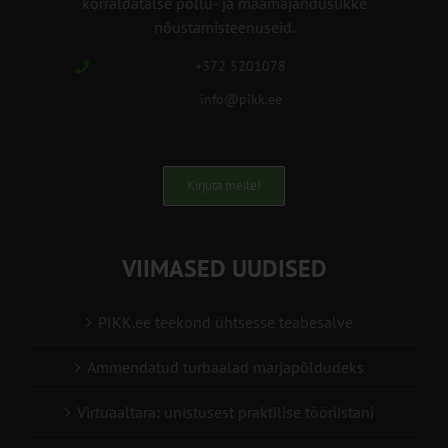
korraldatalse põllu- ja maamajanduslikke
nõustamisteenuseid.
+372 5201078
info@pikk.ee
Kirjuta meile!
VIIMASED UUDISED
PIKK.ee teekond ühtsesse teabesalve
Ammendatud turbaalad marjapõldudeks
Virtuaaltara: unistusest praktilise tööriistani