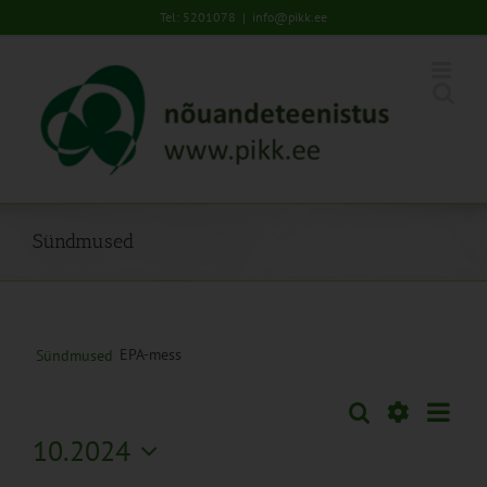
Skip
Tel: 5201078
|
info@pikk.ee
to
content
Sündmused
EPA-mess
Sündmused
Sünd
Otsi
Sündmused
Nädal
Views
Näita
10.2024
Search
Naviga
Filtreid
Vali
and