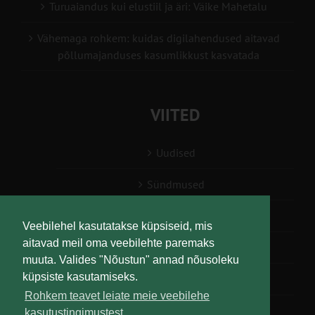
Turuaiandus kui elustiil ja äri: Väike Mahetalu
Vähemaga rohkem: kuidas digilahendused aitavad
põllumajanduses kasumlikkust kasvatada
VIITED
Uudised
Sündmused
Konsulent, nõustaja
Veebilehel kasutatakse küpsiseid, mis
aitavad meil oma veebilehte paremaks
Teabesalv
muuta. Valides "Nõustun" annad nõusoleku
küpsiste kasutamiseks.
Liitu uudiskirjaga
Rohkem teavet leiate meie veebilehe
kasutustingimustest.