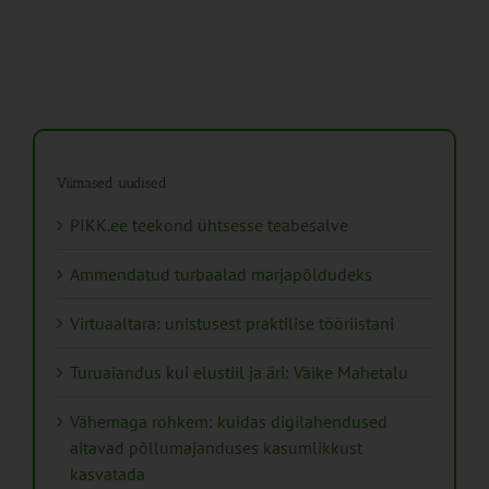
Viimased uudised
PIKK.ee teekond ühtsesse teabesalve
Ammendatud turbaalad marjapõldudeks
Virtuaaltara: unistusest praktilise tööriistani
Turuaiandus kui elustiil ja äri: Väike Mahetalu
Vähemaga rohkem: kuidas digilahendused
aitavad põllumajanduses kasumlikkust
kasvatada