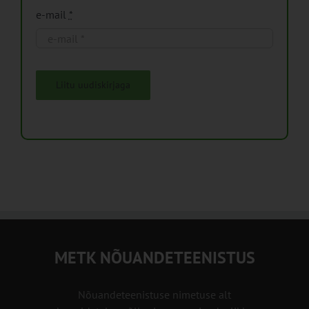
e-mail
*
Liitu uudiskirjaga
METK NÕUANDETEENISTUS
Nõuandeteenistuse nimetuse alt