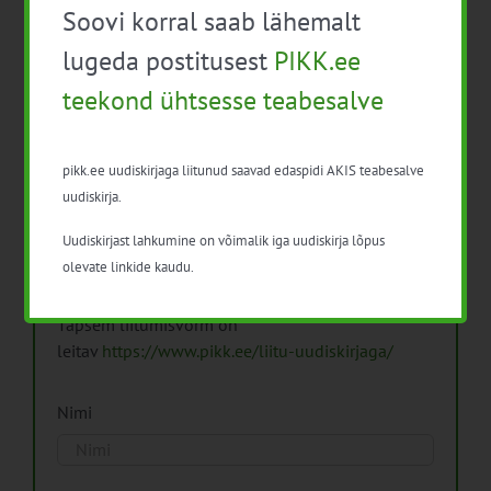
Soovi korral saab lähemalt
Arhiiv
lugeda postitusest
PIKK.ee
teekond ühtsesse teabesalve
pikk.ee uudiskirjaga liitunud saavad edaspidi AKIS teabesalve
Pikk.ee uudiskirjaga liitumine.
uudiskirja.
Uudiskirjast lahkumine on võimalik iga uudiskirja lõpus
Isikuandmeid töötleme vastavalt
Isikuandmete
olevate linkide kaudu.
töötlemise põhimõtetele
Täpsem liitumisvorm on
leitav
https://www.pikk.ee/liitu-uudiskirjaga/
Nimi