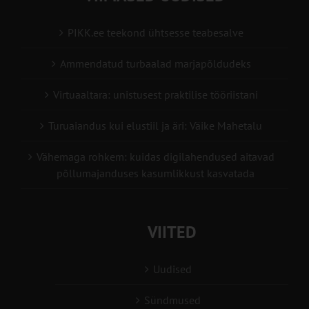
PIKK.ee teekond ühtsesse teabesalve
Ammendatud turbaalad marjapõldudeks
Virtuaaltara: unistusest praktilise tööriistani
Turuaiandus kui elustiil ja äri: Väike Mahetalu
Vähemaga rohkem: kuidas digilahendused aitavad
põllumajanduses kasumlikkust kasvatada
VIITED
Uudised
Sündmused