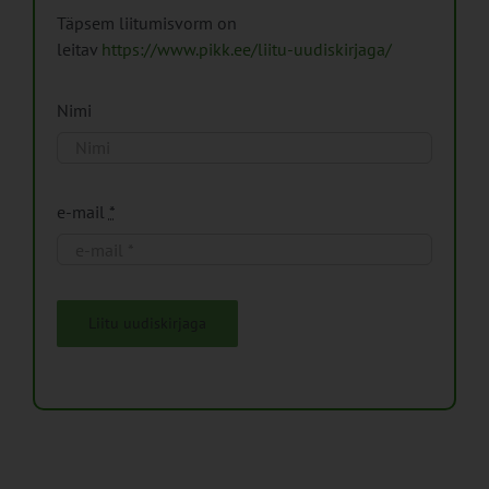
Täpsem liitumisvorm on
leitav
https://www.pikk.ee/liitu-uudiskirjaga/
Nimi
e-mail
*
Liitu uudiskirjaga