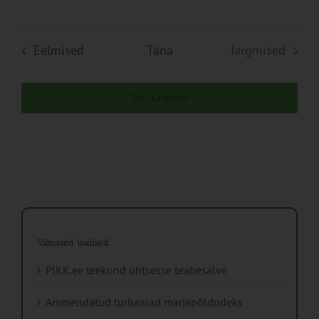
Sündmused
Eelmised
Täna
Järgmised
Sündmuse
Telli kalender
Viimased uudised
PIKK.ee teekond ühtsesse teabesalve
Ammendatud turbaalad marjapõldudeks