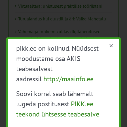
Virtuaaltara: unistusest praktilise tööriistani
Turuaiandus kui elustiil ja äri: Väike Mahetalu
Vähemaga rohkem: kuidas digilahendused
aitavad põllumajanduses kasumlikkust
kasvatada
pikk.ee on kolinud. Nüüdsest
moodustame osa AKIS
Kips, kiud või struktuurlubi – Soomes avaldati
uus juhend mulla parandamisest
teabesalvest
aadressil
http://maainfo.ee
Käsiraamat „Erksad võrgustikud“ innovatsiooni
eestvedajatele
Soovi korral saab lähemalt
ESEE 2025 esitas pilgu “hea põllumehe”
lugeda postitusest
PIKK.ee
kuvandile ja nõustaja rollile
teekond ühtsesse teabesalve
Isikukaitsevahendid ja ohutusnõuded
taimekaitsetöödel