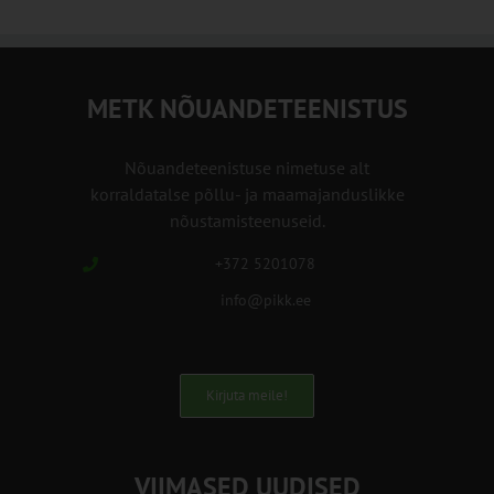
METK NÕUANDETEENISTUS
Nõuandeteenistuse nimetuse alt
korraldatalse põllu- ja maamajanduslikke
nõustamisteenuseid.
+372 5201078
info@pikk.ee
Kirjuta meile!
VIIMASED UUDISED