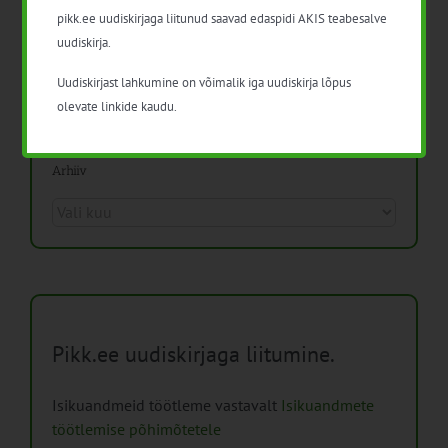
pikk.ee uudiskirjaga liitunud saavad edaspidi AKIS teabesalve
Mida näitavad toiduohutuse seirearuanded
uudiskirja.
Uudiskirjast lahkumine on võimalik iga uudiskirja lõpus
olevate linkide kaudu.
Arhiiv
Arhiiv
Pikk.ee uudiskirjaga liitumine.
Isikuandmeid töötleme vastavalt
Isikuandmete
töötlemise põhimõtetele