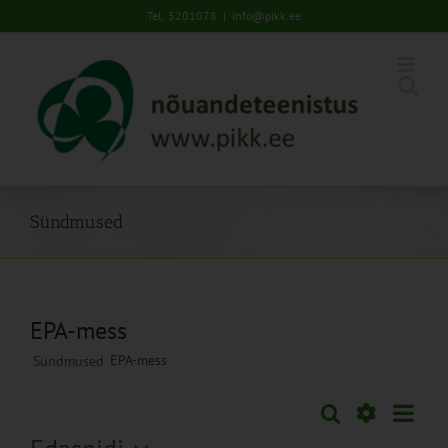
Skip
Tel: 5201078
|
info@pikk.ee
to
content
Sündmused
EPA-mess
EPA-mess
Sündmused
Sünd
Otsi
Sündmused
Lühiva
Views
Näita