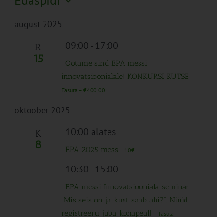
Edaspidi
Search
Naviga
Filtreid
Vali
and
august 2025
kuupäev.
Views
Navigation
09:00
-
17:00
R
15
Ootame sind EPA messi
innovatsioonialale! KONKURSI KUTSE
Tasuta – €400.00
oktoober 2025
10:00 alates
K
8
EPA 2025 mess
10€
10:30
-
15:00
EPA messi Innovatsiooniala seminar
„Mis seis on ja kust saab abi?“. Nüüd
registreeru juba kohapeal!
Tasuta