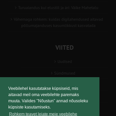
Turuaiandus kui elustiil ja äri: Väike Mahetalu
Vähemaga rohkem: kuidas digilahendused aitavad
põllumajanduses kasumlikkust kasvatada
VIITED
Uudised
Sündmused
Konsulent, nõustaja
Veebilehel kasutatakse küpsiseid, mis
aitavad meil oma veebilehte paremaks
Teabesalv
muuta. Valides "Nõustun" annad nõusoleku
küpsiste kasutamiseks.
Liitu uudiskirjaga
Rohkem teavet leiate meie veebilehe