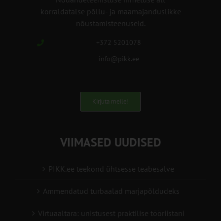
korraldatalse põllu- ja maamajanduslikke
nõustamisteenuseid.
+372 5201078
info@pikk.ee
Kirjuta meile!
VIIMASED UUDISED
PIKK.ee teekond ühtsesse teabesalve
Ammendatud turbaalad marjapõldudeks
Virtuaaltara: unistusest praktilise tööriistani