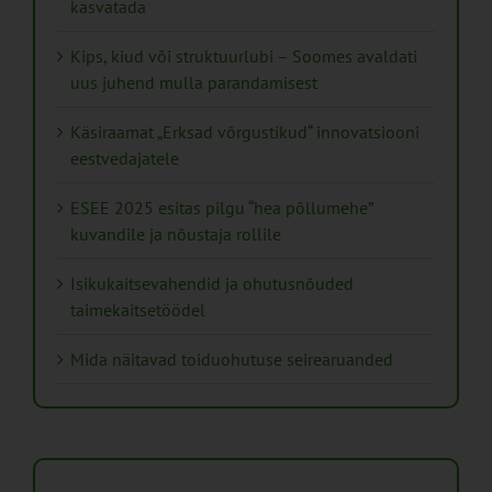
kasvatada
Kips, kiud või struktuurlubi – Soomes avaldati
uus juhend mulla parandamisest
Käsiraamat „Erksad võrgustikud“ innovatsiooni
eestvedajatele
ESEE 2025 esitas pilgu “hea põllumehe”
kuvandile ja nõustaja rollile
Isikukaitsevahendid ja ohutusnõuded
taimekaitsetöödel
Mida näitavad toiduohutuse seirearuanded