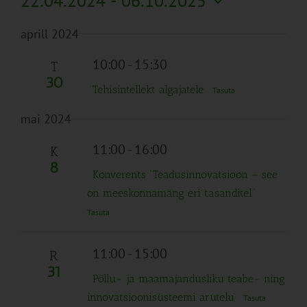
22.04.2024
 - 
06.10.2025
Search
Naviga
Filtreid
Vali
and
aprill 2024
kuupäev.
Views
Navigation
10:00
-
15:30
T
30
Tehisintellekt algajatele
Tasuta
mai 2024
11:00
-
16:00
K
8
Konverents “Teadusinnovatsioon – see
on meeskonnamäng eri tasanditel”
Tasuta
11:00
-
15:00
R
31
Põllu- ja maamajandusliku teabe- ning
innovatsioonisüsteemi arutelu
Tasuta