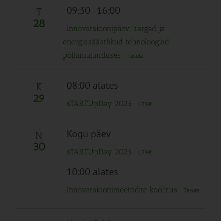
09:30
-
16:00
T
28
Innovatsioonipäev: targad ja
energiasäästlikud tehnoloogiad
põllumajanduses
Tasuta
08:00 alates
K
29
sTARTUpDay 2025
179€
Kogu päev
N
30
sTARTUpDay 2025
179€
10:00 alates
Innovatsioonimeetodite koolitus
Tasuta