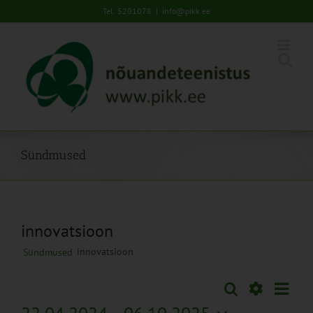
Skip
Tel: 5201078
|
info@pikk.ee
to
content
Sündmused
innovatsioon
innovatsioon
Sündmused
Sünd
Otsi
Sündmused
Lühiva
Views
Näita