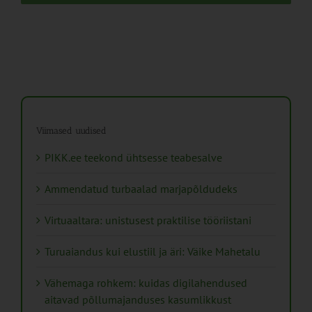
Viimased uudised
PIKK.ee teekond ühtsesse teabesalve
Ammendatud turbaalad marjapõldudeks
Virtuaaltara: unistusest praktilise tööriistani
Turuaiandus kui elustiil ja äri: Väike Mahetalu
Vähemaga rohkem: kuidas digilahendused
aitavad põllumajanduses kasumlikkust