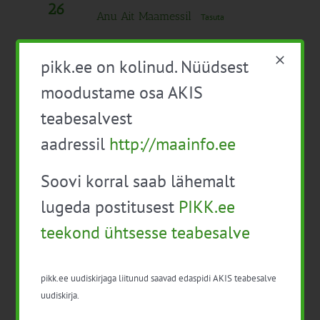
26
Anu Ait Maamessil
Tasuta
august 2025
pikk.ee on kolinud. Nüüdsest
09:00
-
17:00
R
moodustame osa AKIS
15
Ootame sind EPA messi
teabesalvest
innovatsioonialale! KONKURSI KUTSE
aadressil
http://maainfo.ee
Tasuta – €400.00
Soovi korral saab lähemalt
13:00
-
14:30
E
lugeda postitusest
PIKK.ee
25
Vebinar “EIP-AGRI rahvusvaheline
teekond ühtsesse teabesalve
koostöö”
oktoober 2025
pikk.ee uudiskirjaga liitunud saavad edaspidi AKIS teabesalve
Kogu päev
uudiskirja.
E
6