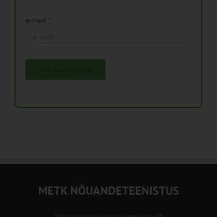
e-mail
*
Liitu uudiskirjaga
METK NÕUANDETEENISTUS
Nõuandeteenistuse nimetuse alt