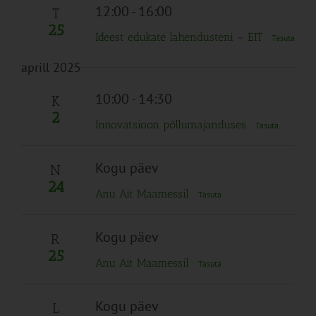
12:00
-
16:00
T
25
Ideest edukate lahendusteni – EIT
Tasuta
aprill 2025
10:00
-
14:30
K
2
Innovatsioon põllumajanduses
Tasuta
Kogu päev
N
24
Anu Ait Maamessil
Tasuta
Kogu päev
R
25
Anu Ait Maamessil
Tasuta
Kogu päev
L