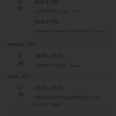
Kuni 17:00
R
31
sTARTUpDay 2025
179€
Kuni 17:00
Innovatsioonimeetodite koolitus
Tasuta
veebruar 2025
14:00
-
15:30
K
26
Häkime õunajääki
Tasuta
märts 2025
11:30
-
13:00
N
13
Põllukultuuride haigustekitajate seire
seminar
Tasuta