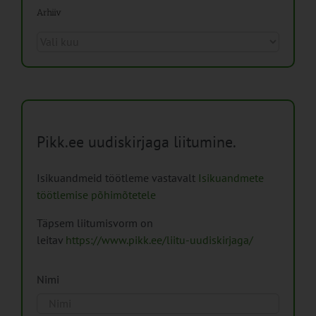
Arhiiv
Arhiiv
Pikk.ee uudiskirjaga liitumine.
Isikuandmeid töötleme vastavalt
Isikuandmete
töötlemise põhimõtetele
Täpsem liitumisvorm on
leitav
https://www.pikk.ee/liitu-uudiskirjaga/
Nimi