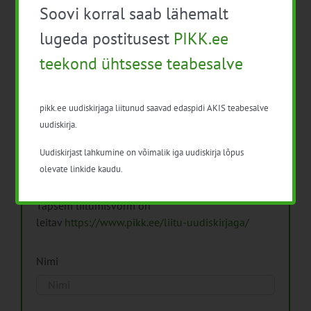
Soovi korral saab lähemalt
Arhiiv
lugeda postitusest
PIKK.ee
teekond ühtsesse teabesalve
pikk.ee uudiskirjaga liitunud saavad edaspidi AKIS teabesalve
Pikk.ee uudiskirjaga liitumine.
uudiskirja.
Uudiskirjast lahkumine on võimalik iga uudiskirja lõpus
Isikuandmeid töötleme vastavalt
Isikuandmete
olevate linkide kaudu.
töötlemise põhimõtetele
Täpsem liitumisvorm on
leitav
https://www.pikk.ee/liitu-uudiskirjaga/
Nimi