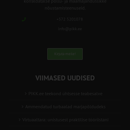
korraldatalse põllu- ja maamajanduslikke
nõustamisteenuseid.
+372 5201078
info@pikk.ee
Kirjuta meile!
VIIMASED UUDISED
PIKK.ee teekond ühtsesse teabesalve
Ammendatud turbaalad marjapõldudeks
Virtuaaltara: unistusest praktilise tööriistani