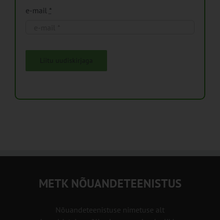
e-mail
*
Liitu uudiskirjaga
METK NÕUANDETEENISTUS
Nõuandeteenistuse nimetuse alt