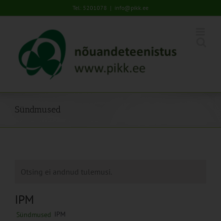
Skip
Tel: 5201078
|
info@pikk.ee
to
content
Sündmused
Otsing ei andnud tulemusi.
IPM
IPM
Sündmused