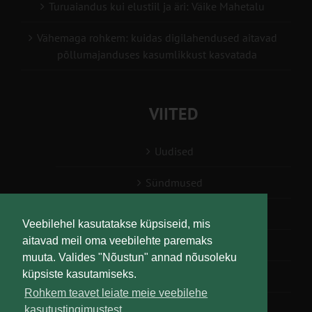
Turuaiandus kui elustiil ja äri: Väike Mahetalu
Vähemaga rohkem: kuidas digilahendused aitavad
põllumajanduses kasumlikkust kasvatada
VIITED
Uudised
Sündmused
Konsulent, nõustaja
Veebilehel kasutatakse küpsiseid, mis
aitavad meil oma veebilehte paremaks
Teabesalv
muuta. Valides "Nõustun" annad nõusoleku
küpsiste kasutamiseks.
Liitu uudiskirjaga
Rohkem teavet leiate meie veebilehe
kasutustingimustest.