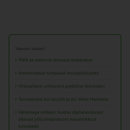
Viimased uudised
PIKK.ee teekond ühtsesse teabesalve
Ammendatud turbaalad marjapõldudeks
Virtuaaltara: unistusest praktilise tööriistani
Turuaiandus kui elustiil ja äri: Väike Mahetalu
Vähemaga rohkem: kuidas digilahendused
aitavad põllumajanduses kasumlikkust
kasvatada