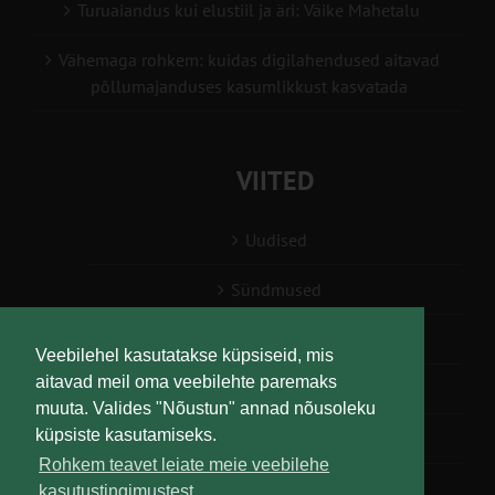
Turuaiandus kui elustiil ja äri: Väike Mahetalu
Vähemaga rohkem: kuidas digilahendused aitavad
põllumajanduses kasumlikkust kasvatada
VIITED
Uudised
Sündmused
Konsulent, nõustaja
Veebilehel kasutatakse küpsiseid, mis
aitavad meil oma veebilehte paremaks
Teabesalv
muuta. Valides "Nõustun" annad nõusoleku
küpsiste kasutamiseks.
Liitu uudiskirjaga
Rohkem teavet leiate meie veebilehe
kasutustingimustest.