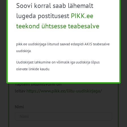
Soovi korral saab lähemalt
Arhiiv
lugeda postitusest
PIKK.ee
teekond ühtsesse teabesalve
pikk.ee uudiskirjaga liitunud saavad edaspidi AKIS teabesalve
Pikk.ee uudiskirjaga liitumine.
uudiskirja.
Uudiskirjast lahkumine on võimalik iga uudiskirja lõpus
Isikuandmeid töötleme vastavalt
Isikuandmete
olevate linkide kaudu.
töötlemise põhimõtetele
Täpsem liitumisvorm on
leitav
https://www.pikk.ee/liitu-uudiskirjaga/
Nimi