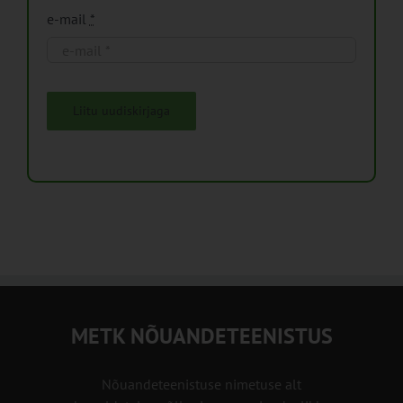
e-mail
*
Liitu uudiskirjaga
METK NÕUANDETEENISTUS
Nõuandeteenistuse nimetuse alt