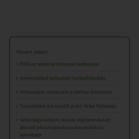
Viimased uudised
PIKK.ee teekond ühtsesse teabesalve
Ammendatud turbaalad marjapõldudeks
Virtuaaltara: unistusest praktilise tööriistani
Turuaiandus kui elustiil ja äri: Väike Mahetalu
Vähemaga rohkem: kuidas digilahendused
aitavad põllumajanduses kasumlikkust
kasvatada