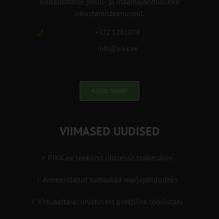
korraldatalse põllu- ja maamajanduslikke
nõustamisteenuseid.
+372 5201078
info@pikk.ee
Kirjuta meile!
VIIMASED UUDISED
PIKK.ee teekond ühtsesse teabesalve
Ammendatud turbaalad marjapõldudeks
Virtuaaltara: unistusest praktilise tööriistani